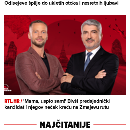
Odisejeve špilje do ukletih otoka i nesretnih ljubavi
RTL.HR /
'Mama, uspio sam!' Bivši predsjednički
kandidat i njegov nećak kreću na Zmajevu rutu
NAJČITANIJE