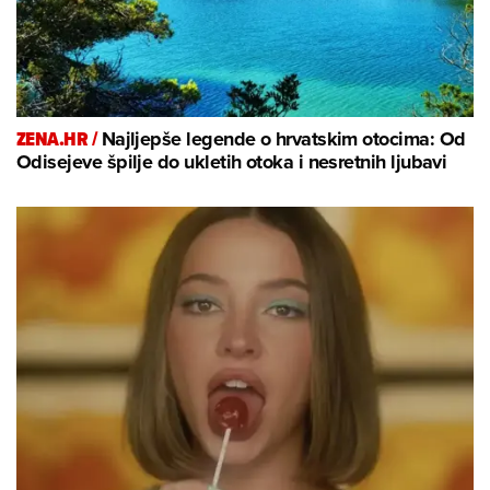
ZENA.HR /
Najljepše legende o hrvatskim otocima: Od
Odisejeve špilje do ukletih otoka i nesretnih ljubavi