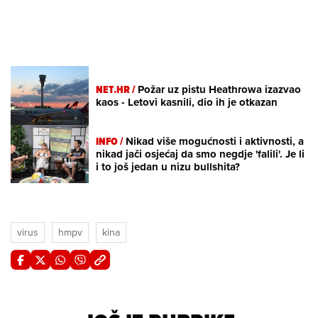
NET.HR /
Požar uz pistu Heathrowa izazvao
kaos - Letovi kasnili, dio ih je otkazan
INFO /
Nikad više mogućnosti i aktivnosti, a
nikad jači osjećaj da smo negdje 'falili'. Je li
i to još jedan u nizu bullshita?
virus
hmpv
kina