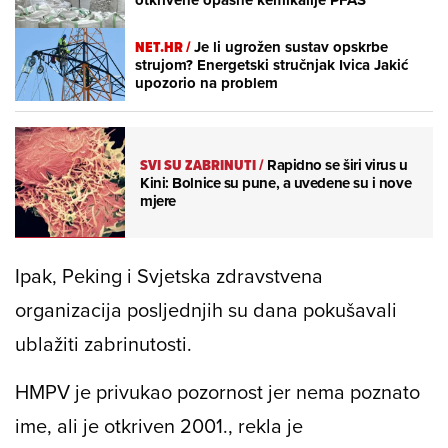
otkrivene opasne kemikalije PFAS
NET.HR /
Je li ugrožen sustav opskrbe
strujom? Energetski stručnjak Ivica Jakić
upozorio na problem
SVI SU ZABRINUTI
/
Rapidno se širi virus u
Kini: Bolnice su pune, a uvedene su i nove
mjere
Ipak, Peking i Svjetska zdravstvena
organizacija posljednjih su dana pokušavali
ublažiti zabrinutosti.
HMPV je privukao pozornost jer nema poznato
ime, ali je otkriven 2001., rekla je