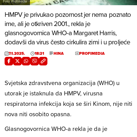
Foto: Profimedia
HMPV je privukao pozornost jer nema poznato
ime, ali je otkriven 2001., rekla je
glasnogovornica WHO-a Margaret Harris,
dodavši da virus često cirkulira zimi i u proljeće
7.1.2025.
18:21
HINA
PROFIMEDIA
Svjetska zdravstvena organizacija (WHO) u
utorak je istaknula da HMPV, virusna
respiratorna infekcija koja se širi Kinom, nije niti
nova niti osobito opasna.
Glasnogovornica WHO-a rekla je da je