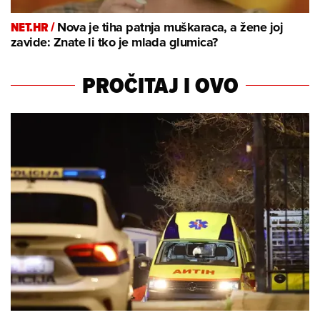
NET.HR /
Nova je tiha patnja muškaraca, a žene joj
zavide: Znate li tko je mlada glumica?
PROČITAJ I OVO