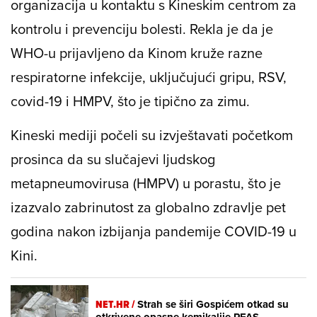
organizacija u kontaktu s Kineskim centrom za
kontrolu i prevenciju bolesti. Rekla je da je
WHO-u prijavljeno da Kinom kruže razne
respiratorne infekcije, uključujući gripu, RSV,
covid-19 i HMPV, što je tipično za zimu.
Kineski mediji počeli su izvještavati početkom
prosinca da su slučajevi ljudskog
metapneumovirusa (HMPV) u porastu, što je
izazvalo zabrinutost za globalno zdravlje pet
godina nakon izbijanja pandemije COVID-19 u
Kini.
NET.HR /
Strah se širi Gospićem otkad su