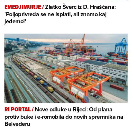
Zlatko Šverc iz D. Hrašćana:
EMEDJIMURJE
/
'Poljoprivreda se ne isplati, ali znamo kaj
jedemo!'
Nove odluke u Rijeci: Od plana
RI PORTAL
/
protiv buke i e-romobila do novih spremnika na
Belvederu