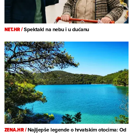
NET.HR /
Spektakl na nebu i u dućanu
ZENA.HR /
Najljepše legende o hrvatskim otocima: Od