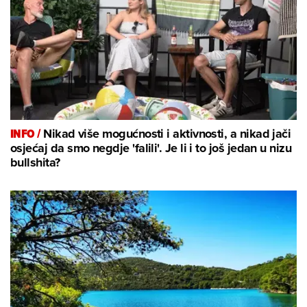
INFO /
Nikad više mogućnosti i aktivnosti, a nikad jači
osjećaj da smo negdje 'falili'. Je li i to još jedan u nizu
bullshita?