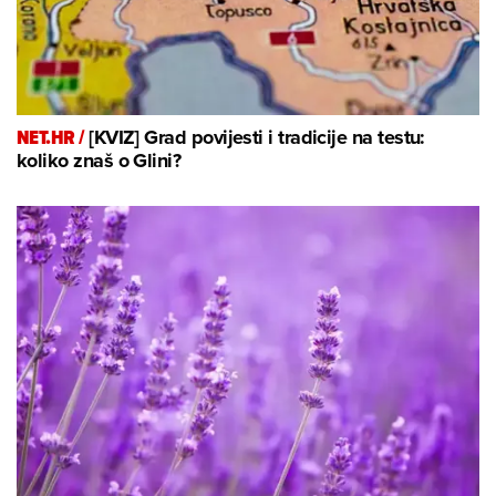
NET.HR /
[KVIZ] Grad povijesti i tradicije na testu:
koliko znaš o Glini?