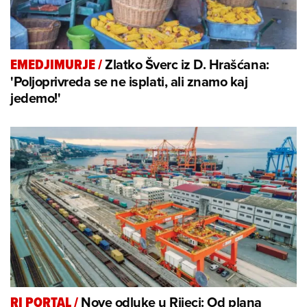
Zlatko Šverc iz D. Hrašćana:
EMEDJIMURJE
/
'Poljoprivreda se ne isplati, ali znamo kaj
jedemo!'
Nove odluke u Rijeci: Od plana
RI PORTAL
/