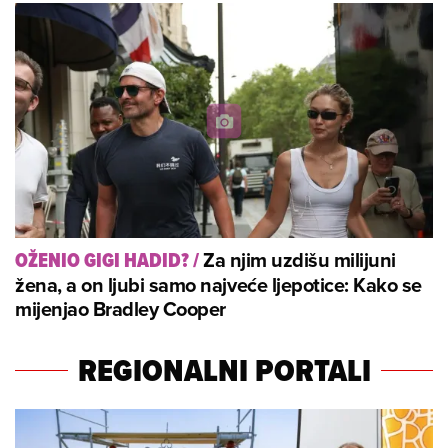
Za njim uzdišu milijuni
OŽENIO GIGI HADID?
/
žena, a on ljubi samo najveće ljepotice: Kako se
mijenjao Bradley Cooper
REGIONALNI PORTALI