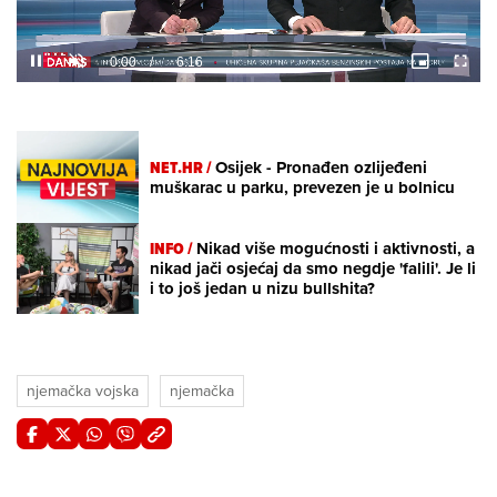
Loaded
:
3.87%
/
Unmute
NET.HR /
Osijek - Pronađen ozlijeđeni
muškarac u parku, prevezen je u bolnicu
INFO /
Nikad više mogućnosti i aktivnosti, a
nikad jači osjećaj da smo negdje 'falili'. Je li
i to još jedan u nizu bullshita?
njemačka vojska
njemačka