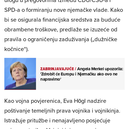
SPD-a o formiranju nove njemačke vlade. Kako
bi se osigurala financijska sredstva za buduće
obrambene troškove, predlaže se izuzeće od
pravila o ograničenju zaduživanja („dužničke
kočnice“).
ZABRINJAVAJUĆE
/
Angela Merkel upozorila:
'Zdrobit će Europu i Njemačku ako ovo ne
napravimo'
Kao vojna povjerenica, Eva Högl nadzire
poštivanje temeljnih prava vojnika i vojnikinja.
Istražuje pritužbe i nenajavljeno posjećuje