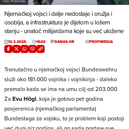
Foto: Profimedia
Njemačkoj vojsci i dalje nedostaje i oružja i
osoblja, a infrastruktura je dijelom u lošem
stanju - unatoč milijardama koje su već uložene
12.3.2025.
14:02
DANAS.HR
PROFIMEDIA
Trenutačno u njemačkoj vojsci Bundeswehru
služi oko 181.000 vojnika i vojnikinja - daleko
premalo kada se ima na umu cilj od 203.000.
Za
Evu Högl
, koja je gotovo pet godina
povjerenica (njemačkog parlamenta)
Bundestaga za vojsku, to je problem koji postoji
već dugi niz godina, ali on sada postaje sve