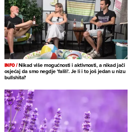
INFO /
Nikad više mogućnosti i aktivnosti, a nikad jači
osjećaj da smo negdje 'falili'. Je li i to još jedan u nizu
bullshita?