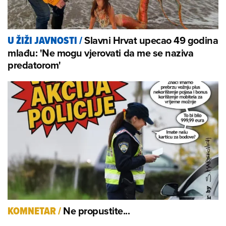
Slavni Hrvat upecao 49 godina
U ŽIŽI JAVNOSTI
/
mlađu: 'Ne mogu vjerovati da me se naziva
predatorom'
Ne propustite...
KOMNETAR
/