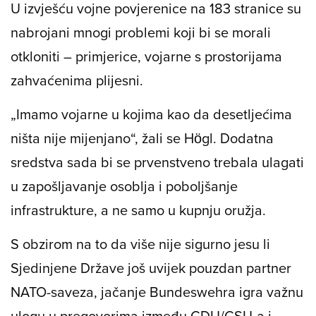
U izvješću vojne povjerenice na 183 stranice su
nabrojani mnogi problemi koji bi se morali
otkloniti – primjerice, vojarne s prostorijama
zahvaćenima plijesni.
„Imamo vojarne u kojima kao da desetljećima
ništa nije mijenjano“, žali se Högl. Dodatna
sredstva sada bi se prvenstveno trebala ulagati
u zapošljavanje osoblja i poboljšanje
infrastrukture, a ne samo u kupnju oružja.
S obzirom na to da više nije sigurno jesu li
Sjedinjene Države još uvijek pouzdan partner
NATO-saveza, jačanje Bundeswehra igra važnu
ulogu u pregovorima između CDU/CSU-a i