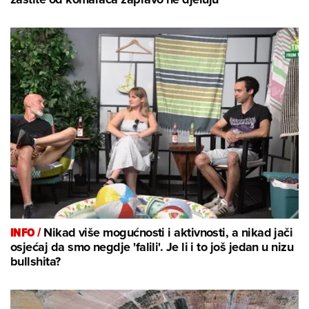
INFO /
Nikad više mogućnosti i aktivnosti, a nikad jači
osjećaj da smo negdje 'falili'. Je li i to još jedan u nizu
bullshita?