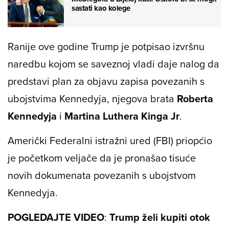
sastati kao kolege
Ranije ove godine Trump je potpisao izvršnu
naredbu kojom se saveznoj vladi daje nalog da
predstavi plan za objavu zapisa povezanih s
ubojstvima Kennedyja, njegova brata
Roberta
Kennedyja
i
Martina Luthera Kinga Jr
.
Američki Federalni istražni ured (FBI) priopćio
je početkom veljače da je pronašao tisuće
novih dokumenata povezanih s ubojstvom
Kennedyja.
POGLEDAJTE VIDEO
:
Trump želi kupiti otok