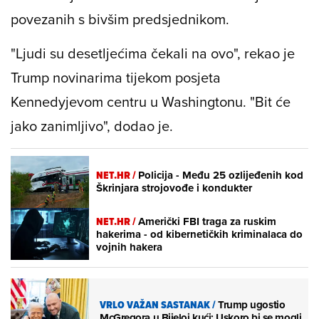
povezanih s bivšim predsjednikom.
"Ljudi su desetljećima čekali na ovo", rekao je
Trump novinarima tijekom posjeta
Kennedyjevom centru u Washingtonu. "Bit će
jako zanimljivo", dodao je.
NET.HR /
Policija - Među 25 ozlijeđenih kod
Škrinjara strojovođe i kondukter
NET.HR /
Američki FBI traga za ruskim
hakerima - od kibernetičkih kriminalaca do
vojnih hakera
VRLO VAŽAN SASTANAK
/
Trump ugostio
McGregora u Bijeloj kući: Uskoro bi se mogli