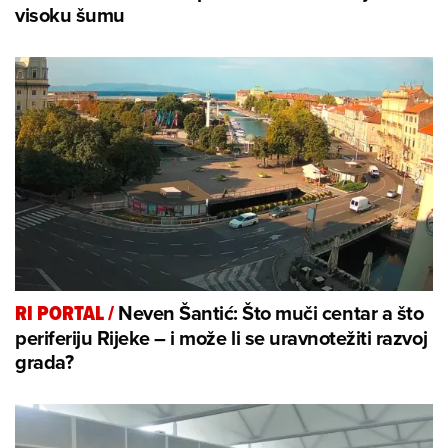
visoku šumu
Neven Šantić: Što muči centar a što
RI PORTAL
/
periferiju Rijeke – i može li se uravnotežiti razvoj
grada?