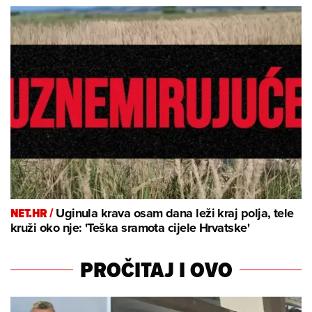
NET.HR /
Uginula krava osam dana leži kraj polja, tele
kruži oko nje: 'Teška sramota cijele Hrvatske'
PROČITAJ I OVO