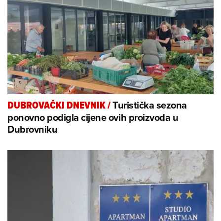
Turistička sezona
DUBROVAČKI DNEVNIK
/
ponovno podigla cijene ovih proizvoda u
Dubrovniku