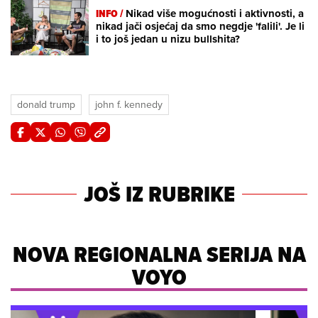
INFO /
Nikad više mogućnosti i aktivnosti, a
nikad jači osjećaj da smo negdje 'falili'. Je li
i to još jedan u nizu bullshita?
donald trump
john f. kennedy
JOŠ IZ RUBRIKE
NOVA REGIONALNA SERIJA NA
VOYO