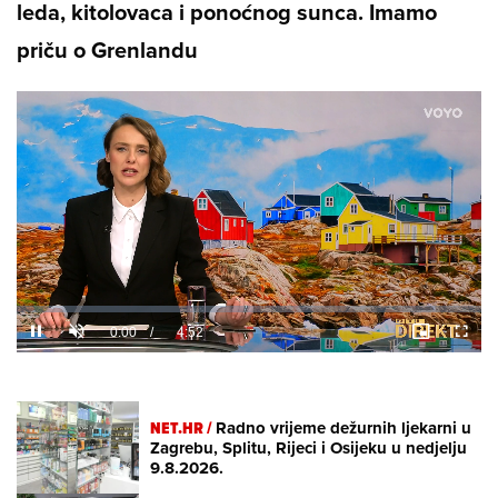
leda, kitolovaca i ponoćnog sunca. Imamo
priču o Grenlandu
Loaded
:
5.04%
/
Unmute
NET.HR /
Radno vrijeme dežurnih ljekarni u
Zagrebu, Splitu, Rijeci i Osijeku u nedjelju
9.8.2026.