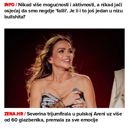
INFO /
Nikad više mogućnosti i aktivnosti, a nikad jači
osjećaj da smo negdje 'falili'. Je li i to još jedan u nizu
bullshita?
ZENA.HR /
Severina trijumfirala u pulskoj Areni uz više
od 60 glazbenika, premala za sve emocije