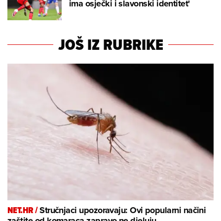
ima osječki i slavonski identitet'
JOŠ IZ RUBRIKE
NET.HR /
Stručnjaci upozoravaju: Ovi popularni načini
zaštite od komaraca zapravo ne djeluju