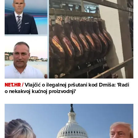
NET.HR /
Vlajčić o ilegalnoj pršutani kod Drniša: 'Radi
o nekakvoj kućnoj proizvodnji'