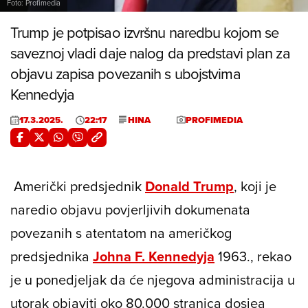
Foto: Profimedia
Trump je potpisao izvršnu naredbu kojom se
saveznoj vladi daje nalog da predstavi plan za
objavu zapisa povezanih s ubojstvima
Kennedyja
17.3.2025.
22:17
HINA
PROFIMEDIA
Američki predsjednik
Donald Trump
, koji je
naredio objavu povjerljivih dokumenata
povezanih s atentatom na američkog
predsjednika
Johna F. Kennedyja
1963., rekao
je u ponedjeljak da će njegova administracija u
utorak objaviti oko 80.000 stranica dosjea