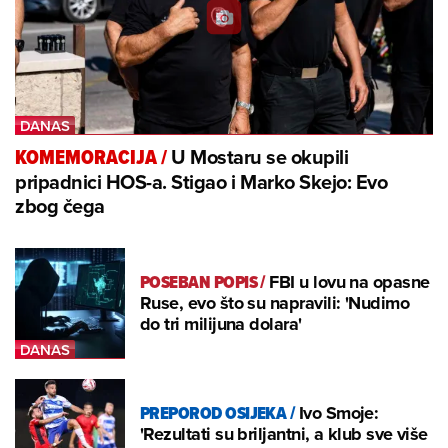
U Mostaru se okupili
KOMEMORACIJA
/
pripadnici HOS-a. Stigao i Marko Skejo: Evo
zbog čega
POSEBAN POPIS
/
FBI u lovu na opasne
Ruse, evo što su napravili: 'Nudimo
do tri milijuna dolara'
PREPOROD OSIJEKA
/
Ivo Smoje:
'Rezultati su briljantni, a klub sve više