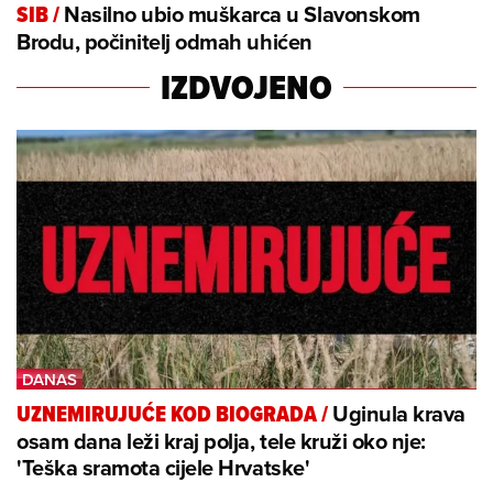
Nasilno ubio muškarca u Slavonskom
SIB
/
Brodu, počinitelj odmah uhićen
IZDVOJENO
Uginula krava
UZNEMIRUJUĆE KOD BIOGRADA
/
osam dana leži kraj polja, tele kruži oko nje:
'Teška sramota cijele Hrvatske'