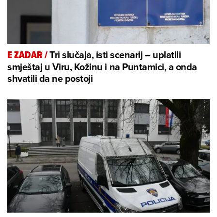
Tri slučaja, isti scenarij – uplatili
E ZADAR
/
smještaj u Viru, Kožinu i na Puntamici, a onda
shvatili da ne postoji