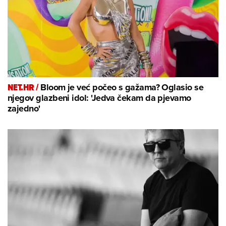
NET.HR /
Bloom je već počeo s gažama? Oglasio se
njegov glazbeni idol: 'Jedva čekam da pjevamo
zajedno'