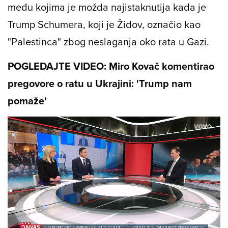
među kojima je možda najistaknutija kada je
Trump Schumera, koji je Židov, označio kao
"Palestinca" zbog neslaganja oko rata u Gazi.
POGLEDAJTE VIDEO:
Miro Kovač komentirao
pregovore o ratu u Ukrajini: 'Trump nam
pomaže'
Loaded
:
8.76%
/