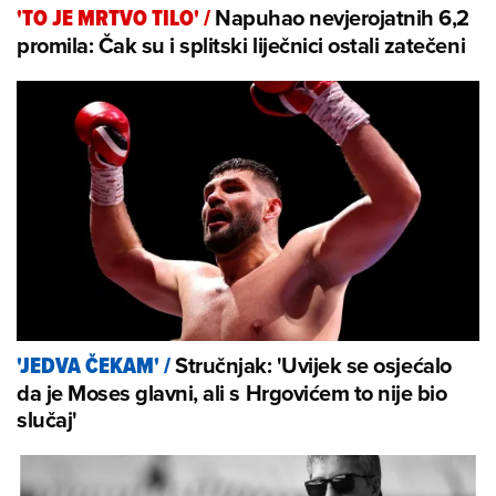
Napuhao nevjerojatnih 6,2
'TO JE MRTVO TILO'
/
promila: Čak su i splitski liječnici ostali zatečeni
Stručnjak: 'Uvijek se osjećalo
'JEDVA ČEKAM'
/
da je Moses glavni, ali s Hrgovićem to nije bio
slučaj'