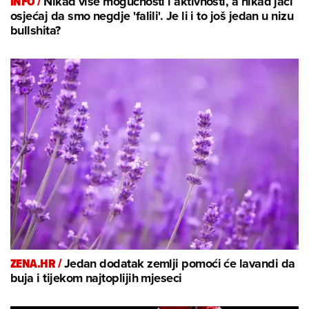
INFO /
Nikad više mogućnosti i aktivnosti, a nikad jači
osjećaj da smo negdje 'falili'. Je li i to još jedan u nizu
bullshita?
ZENA.HR /
Jedan dodatak zemlji pomoći će lavandi da
buja i tijekom najtoplijih mjeseci