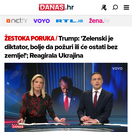
ŽESTOKA PORUKA
/
Trump: 'Zelenski je
diktator, bolje da požuri ili će ostati bez
zemlje!'; Reagirala Ukrajina
Loaded
:
18.47%
/
Unmute