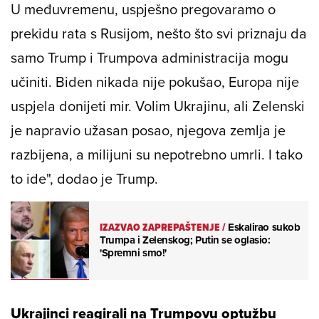
U međuvremenu, uspješno pregovaramo o
prekidu rata s Rusijom, nešto što svi priznaju da
samo Trump i Trumpova administracija mogu
učiniti. Biden nikada nije pokušao, Europa nije
uspjela donijeti mir. Volim Ukrajinu, ali Zelenski
je napravio užasan posao, njegova zemlja je
razbijena, a milijuni su nepotrebno umrli. I tako
to ide", dodao je Trump.
IZAZVAO ZAPREPAŠTENJE
/
Eskalirao sukob
Trumpa i Zelenskog; Putin se oglasio:
'Spremni smo!'
Ukrajinci reagirali na Trumpovu optužbu