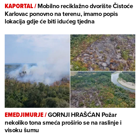
Mobilno reciklažno dvorište Čistoće
KAPORTAL
/
Karlovac ponovno na terenu, imamo popis
lokacija gdje će biti idućeg tjedna
GORNJI HRAŠĆAN Požar
EMEDJIMURJE
/
nekoliko tona smeća proširio se na raslinje i
visoku šumu