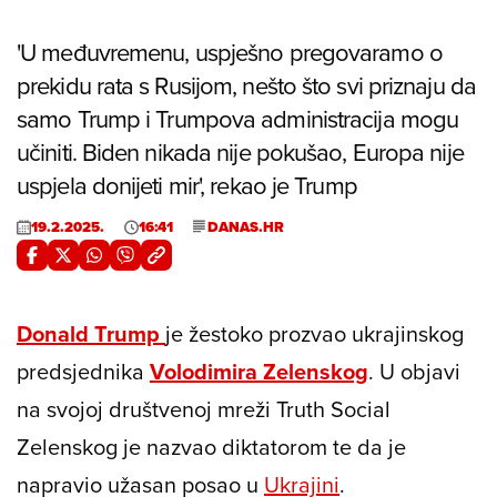
'U međuvremenu, uspješno pregovaramo o
prekidu rata s Rusijom, nešto što svi priznaju da
samo Trump i Trumpova administracija mogu
učiniti. Biden nikada nije pokušao, Europa nije
uspjela donijeti mir', rekao je Trump
19.2.2025.
16:41
DANAS.HR
Donald Trump
je žestoko prozvao ukrajinskog
predsjednika
Volodimira Zelenskog
. U objavi
na svojoj društvenoj mreži Truth Social
Zelenskog je nazvao diktatorom te da je
napravio užasan posao u
Ukrajini
.