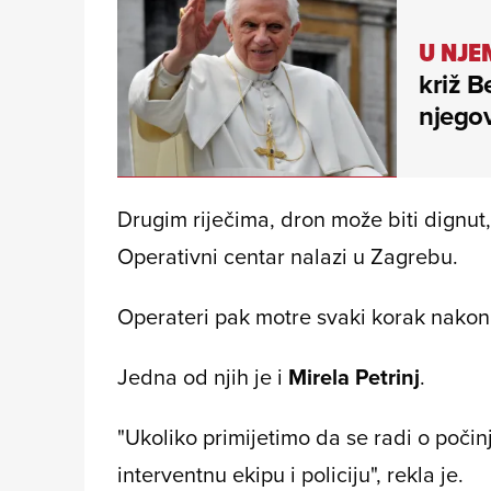
U NJE
križ B
njegov
Drugim riječima, dron može biti dignut
Operativni centar nalazi u Zagrebu.
Operateri pak motre svaki korak nakon 
Jedna od njih je i
Mirela Petrinj
.
"Ukoliko primijetimo da se radi o poč
interventnu ekipu i policiju", rekla je.