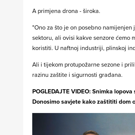
A primjena drona - široka.
"Ono za što je on posebno namijenjen j
sektoru, ali ovisi kakve senzore ćemo m
koristiti. U naftnoj industriji, plinskoj i
Ali i tijekom protupožarne sezone i pri
razinu zaštite i sigurnosti građana.
POGLEDAJTE VIDEO: Snimka lopova sa
Donosimo savjete kako zaštititi dom o