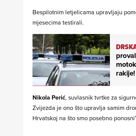
Bespilotnim letjelicama upravljaju pom
mjesecima testirali.
DRSKA
proval
motokul
rakije!
Nikola Perić
, suvlasnik tvrtke za sigur
Zvijezda je ono što upravlja samim dron
Hrvatskoj na što smo posebno ponosni"