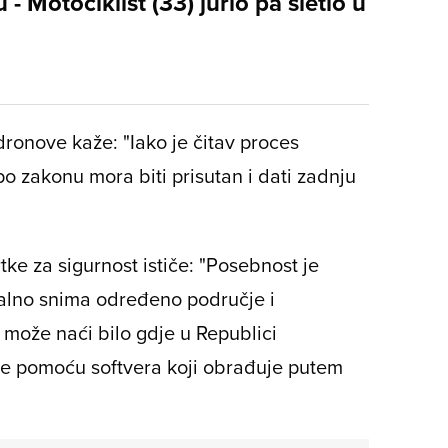
 - Motociklist (33) jurio pa sletio u
dronove kaže: "Iako je čitav proces
 po zakonu mora biti prisutan i dati zadnju
tke za sigurnost ističe: "Posebnost je
talno snima određeno područje i
može naći bilo gdje u Republici
ke pomoću softvera koji obrađuje putem