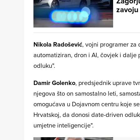
Zagorju
zavoju
Nikola Radošević
, vojni programer za 
automatiziran, dron i AI, čovjek i dalje
odluku".
Damir Golenko
, predsjednik uprave tvr
njegova što on samostalno leti, samos
omogućava u Dojavnom centru koje se 
Hrvatskoj, da donosi date-driven odlu
umjetne inteligencije".