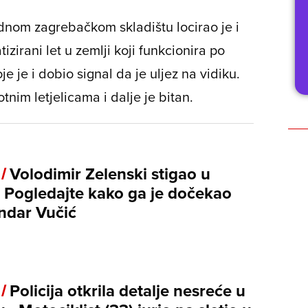
ednom zagrebačkom skladištu locirao je i
zirani let u zemlji koji funkcionira po
e je i dobio signal da je uljez na vidiku.
otnim letjelicama i dalje je bitan.
 /
Volodimir Zelenski stigao u
 - Pogledajte kako ga je dočekao
ndar Vučić
 /
Policija otkrila detalje nesreće u