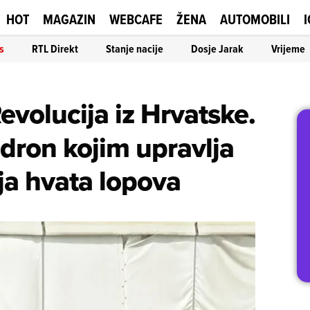
HOT
MAGAZIN
WEBCAFE
ŽENA
AUTOMOBILI
I
s
RTL Direkt
Stanje nacije
Dosje Jarak
Vrijeme
evolucija iz Hrvatske.
 dron kojim upravlja
ja hvata lopova