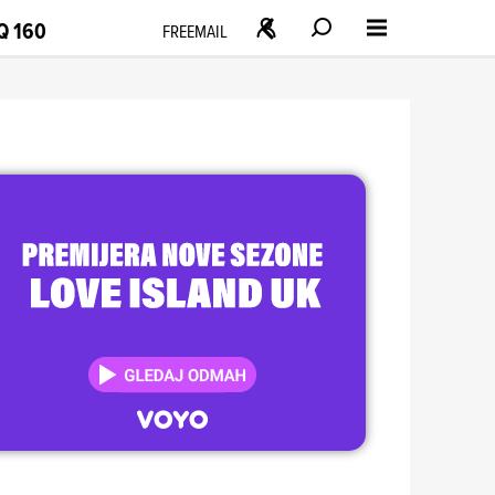
Q 160
FREEMAIL