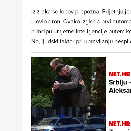
Iz zraka se lopov prepozna. Prijetnju j
ulovio dron. Ovako izgleda prvi automati
principu umjetne inteligencije putem koj
No, ljudski faktor pri upravljanju bespil
NET.HR
Srbiju
Aleksa
NET.HR