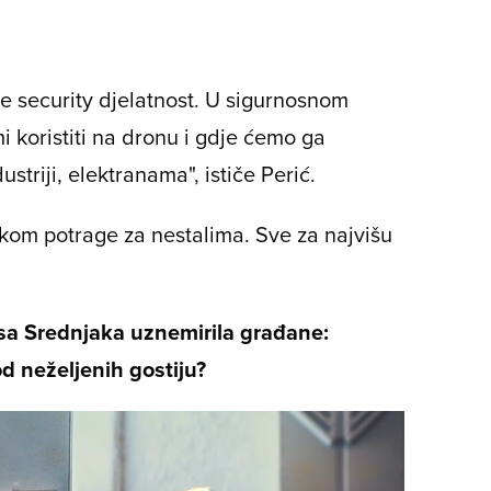
e security djelatnost. U sigurnosnom
i koristiti na dronu i gdje ćemo ga
ndustriji, elektranama", ističe Perić.
likom potrage za nestalima. Sve za najvišu
 Srednjaka uznemirila građane:
d neželjenih gostiju?