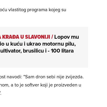
oću vlastitog programa kojeg su
 KRAĐA U SLAVONIJI
/
Lopov mu
io u kuću i ukrao motornu pilu,
tivator, brusilicu i - 100 litara
nost navodi: "Sam dron sebi nije zvijezda.
om, a to je softver koji je proizveden u
.