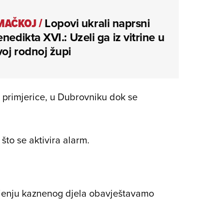
MAČKOJ
/
Lopovi ukrali naprsni
enedikta XVI.: Uzeli ga iz vitrine u
oj rodnoj župi
, primjerice, u Dubrovniku dok se
što se aktivira alarm.
injenju kaznenog djela obavještavamo