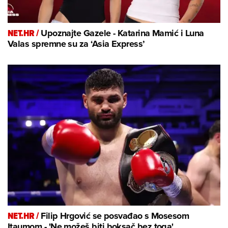
NET.HR /
Upoznajte Gazele - Katarina Mamić i Luna
Valas spremne su za ‘Asia Express’
NET.HR /
Filip Hrgović se posvađao s Mosesom
Itaumom - 'Ne možeš biti boksač bez toga'