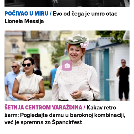
Evo od čega je umro otac
POČIVAO U MIRU
/
Lionela Messija
Kakav retro
ŠETNJA CENTROM VARAŽDINA
/
šarm: Pogledajte damu u baroknoj kombinaciji,
već je spremna za Špancirfest