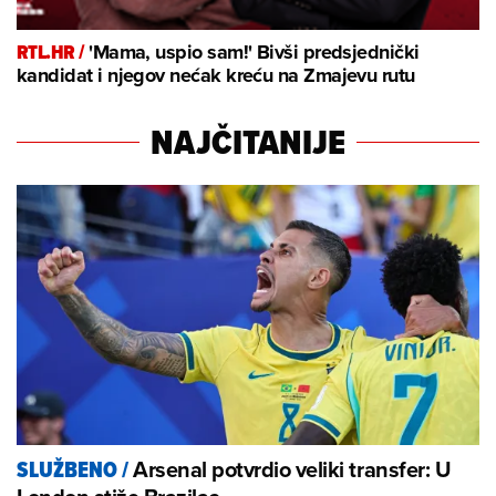
RTL.HR /
'Mama, uspio sam!' Bivši predsjednički
kandidat i njegov nećak kreću na Zmajevu rutu
NAJČITANIJE
Arsenal potvrdio veliki transfer: U
SLUŽBENO
/