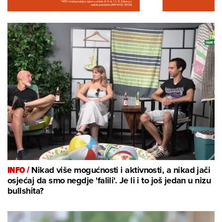
INFO /
Nikad više mogućnosti i aktivnosti, a nikad jači
osjećaj da smo negdje 'falili'. Je li i to još jedan u nizu
bullshita?