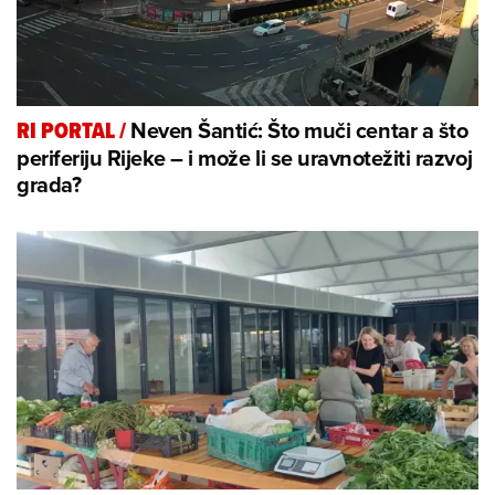
Neven Šantić: Što muči centar a što
RI PORTAL
/
periferiju Rijeke – i može li se uravnotežiti razvoj
grada?