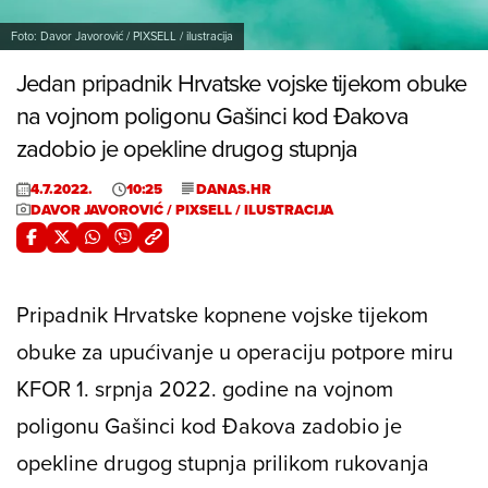
Foto: Davor Javorović / PIXSELL / ilustracija
Jedan pripadnik Hrvatske vojske tijekom obuke
na vojnom poligonu Gašinci kod Đakova
zadobio je opekline drugog stupnja
4.7.2022.
10:25
DANAS.HR
DAVOR JAVOROVIĆ / PIXSELL / ILUSTRACIJA
Pripadnik Hrvatske kopnene vojske tijekom
obuke za upućivanje u operaciju potpore miru
KFOR 1. srpnja 2022. godine na vojnom
poligonu Gašinci kod Đakova zadobio je
opekline drugog stupnja prilikom rukovanja