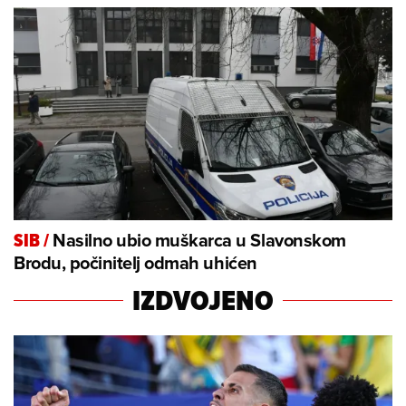
Nasilno ubio muškarca u Slavonskom
SIB
/
Brodu, počinitelj odmah uhićen
IZDVOJENO