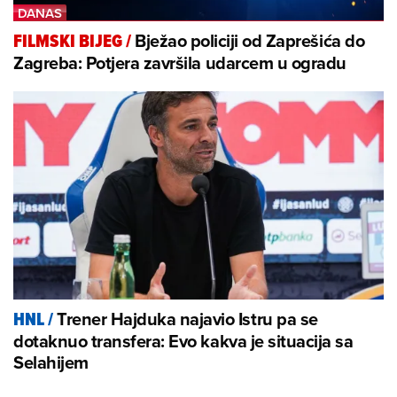
Bježao policiji od Zaprešića do
FILMSKI BIJEG
/
Zagreba: Potjera završila udarcem u ogradu
Trener Hajduka najavio Istru pa se
HNL
/
dotaknuo transfera: Evo kakva je situacija sa
Selahijem