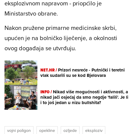
eksplozivnom napravom - priopćilo je
Ministarstvo obrane.
Nakon pružene primarne medicinske skrbi,
upućen je na bolničko liječenje, a okolnosti
ovog događaja se utvrđuju.
NET.HR /
Prizori nesreće - Putnički i teretni
vlak sudarili su se kod Bjelovara
INFO /
Nikad više mogućnosti i aktivnosti, a
nikad jači osjećaj da smo negdje 'falili'. Je li
i to još jedan u nizu bullshita?
vojni poligon
opekline
ozljede
eksploziv