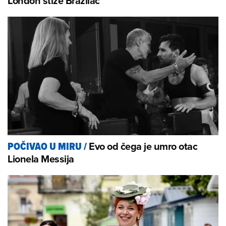
London stiže Brazilac
Evo od čega je umro otac
POČIVAO U MIRU
/
Lionela Messija