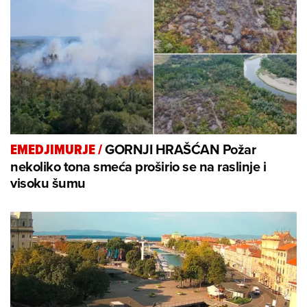
GORNJI HRAŠĆAN Požar
EMEDJIMURJE
/
nekoliko tona smeća proširio se na raslinje i
visoku šumu