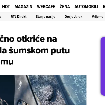
HOT
MAGAZIN
WEBCAFE
ŽENA
AUTOMOBILI
I
s
RTL Direkt
Stanje nacije
Dosje Jarak
Vrijeme
ično otkriće na
 Na šumskom putu
jemu