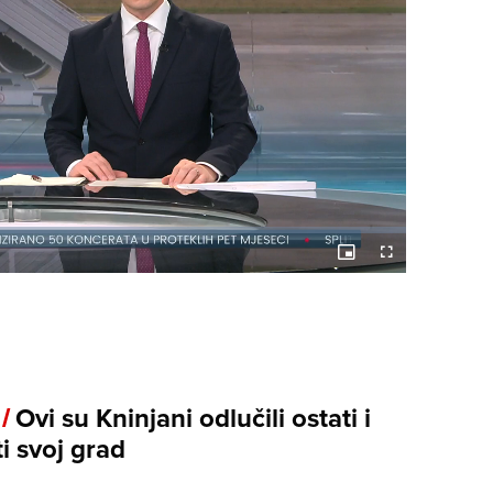
Picture-
Fullscreen
in-
Picture
 /
Ovi su Kninjani odlučili ostati i
ti svoj grad