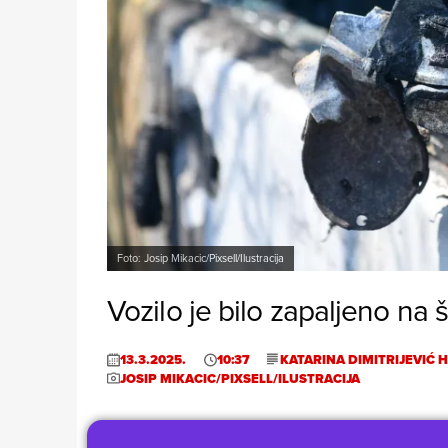
Foto: Josip Mikacic/Pixsell/Ilustracija
Vozilo je bilo zapaljeno n
13.3.2025.
10:37
KATARINA DIMITRIJEVIĆ 
JOSIP MIKACIC/PIXSELL/ILUSTRACIJA