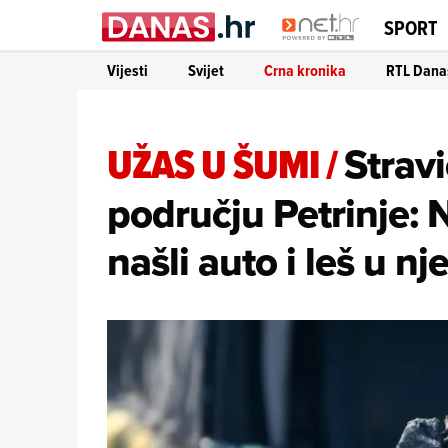
SPORT
Vijesti
Svijet
Crna kronika
RTL Dana
UŽAS U ŠUMI
/
Strav
području Petrinje:
našli auto i leš u n