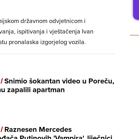
anijskom državnom odvjetnicom i
anja, ispitivanja i vještačenja Ivan
tu pronalaska izgorjelog vozila.
 /
Snimio šokantan video u Poreču,
mu zapalili apartman
 /
Raznesen Mercedes
đača Putinovih 'Vampira', liječnici