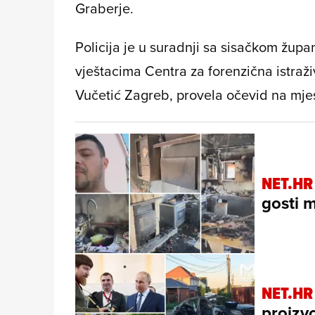
Graberje.
Policija je u suradnji sa sisačkom žup
vještacima Centra za forenzična istraživ
Vučetić Zagreb, provela očevid na mjes
NET.HR
gosti 
NET.HR
proizvo