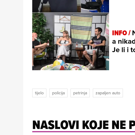
INFO /
a nikad
Je li i
tijelo
policija
petrinja
zapaljen auto
NASLOVI KOJE NE