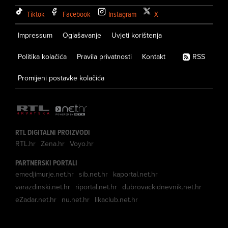
Tiktok
Facebook
Instagram
X
Impressum
Oglašavanje
Uvjeti korištenja
Politika kolačića
Pravila privatnosti
Kontakt
RSS
Promijeni postavke kolačića
RTL DIGITALNI PROIZVODI
RTL.hr
Zena.hr
Voyo.hr
PARTNERSKI PORTALI
emedjimurje.net.hr
sib.net.hr
kaportal.net.hr
varazdinski.net.hr
riportal.net.hr
dubrovackidnevnik.net.hr
eZadar.net.hr
nu.net.hr
likaclub.net.hr