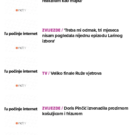
realiziram kao majka'
ZVIJEZDE
/
'Treba mi odmak, tri mjeseca
nisam pogledala nijednu epizodu Larinog
izbora'
TV
/
Veliko finale Ruže vjetrova
ZVIJEZDE
/
Doris Pinčić iznenadila prozirnom
košuljicom i frizurom