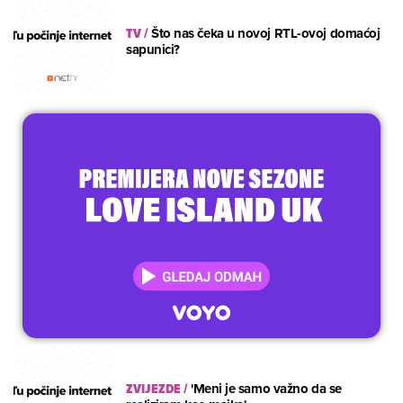
TV
/
Što nas čeka u novoj RTL-ovoj domaćoj
sapunici?
ZVIJEZDE
/
'Meni je samo važno da se