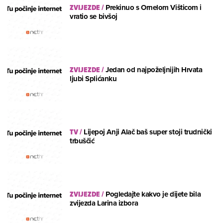
ZVIJEZDE
/
Prekinuo s Ornelom Višticom i
vratio se bivšoj
ZVIJEZDE
/
Jedan od najpoželjnijih Hrvata
ljubi Splićanku
TV
/
Lijepoj Anji Alač baš super stoji trudnički
trbuščić
ZVIJEZDE
/
Pogledajte kakvo je dijete bila
zvijezda Larina izbora