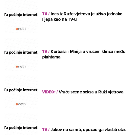
TV
/
Ines iz Ruže vjetrova je uživo jednako
lijepa kao na TV-u
TV
/
Kurbaša i Marija u vrućem klinču među
plahtama
VIDEO:
/
Vruće scene seksa u Ruži vjetrova
TV
/
Jakov na samrti, upucao ga vlastiti otac