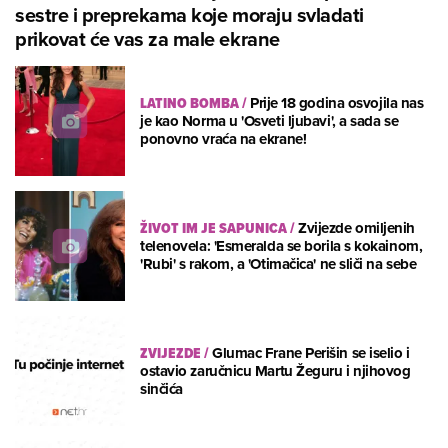
sestre i preprekama koje moraju svladati
prikovat će vas za male ekrane
LATINO BOMBA
/
Prije 18 godina osvojila nas
je kao Norma u 'Osveti ljubavi', a sada se
ponovno vraća na ekrane!
ŽIVOT IM JE SAPUNICA
/
Zvijezde omiljenih
telenovela: 'Esmeralda se borila s kokainom,
'Rubi' s rakom, a 'Otimačica' ne sliči na sebe
ZVIJEZDE
/
Glumac Frane Perišin se iselio i
ostavio zaručnicu Martu Žeguru i njihovog
sinčića