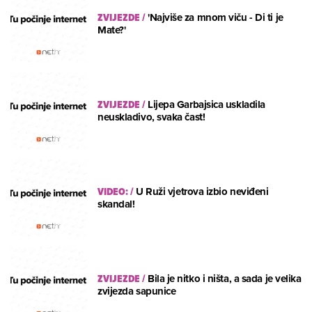
ZVIJEZDE
/
'Najviše za mnom viču - Di ti je
Mate?'
ZVIJEZDE
/
Lijepa Garbajsica uskladila
neuskladivo, svaka čast!
VIDEO:
/
U Ruži vjetrova izbio neviđeni
skandal!
ZVIJEZDE
/
Bila je nitko i ništa, a sada je velika
zvijezda sapunice