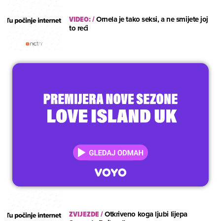
VIDEO:
/
Ornela je tako seksi, a ne smijete joj
to reći
ZVIJEZDE
/
Otkriveno koga ljubi lijepa