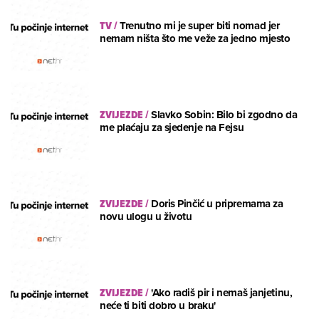
TV
/
Trenutno mi je super biti nomad jer
nemam ništa što me veže za jedno mjesto
ZVIJEZDE
/
Slavko Sobin: Bilo bi zgodno da
me plaćaju za sjedenje na Fejsu
ZVIJEZDE
/
Doris Pinčić u pripremama za
novu ulogu u životu
ZVIJEZDE
/
'Ako radiš pir i nemaš janjetinu,
neće ti biti dobro u braku'