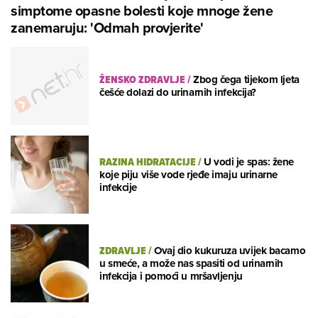
simptome opasne bolesti koje mnoge žene
zanemaruju: 'Odmah provjerite'
ŽENSKO ZDRAVLJE
/
Zbog čega tijekom ljeta
češće dolazi do urinarnih infekcija?
RAZINA HIDRATACIJE
/
U vodi je spas: žene
koje piju više vode rjeđe imaju urinarne
infekcije
ZDRAVLJE
/
Ovaj dio kukuruza uvijek bacamo
u smeće, a može nas spasiti od urinarnih
infekcija i pomoći u mršavljenju