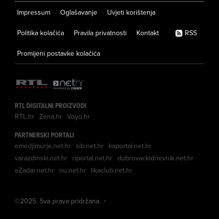
Impressum
Oglašavanje
Uvjeti korištenja
Politika kolačića
Pravila privatnosti
Kontakt
RSS
Promijeni postavke kolačića
RTL DIGITALNI PROIZVODI
RTL.hr
Zena.hr
Voyo.hr
PARTNERSKI PORTALI
emedjimurje.net.hr
sib.net.hr
kaportal.net.hr
varazdinski.net.hr
riportal.net.hr
dubrovackidnevnik.net.hr
eZadar.net.hr
nu.net.hr
likaclub.net.hr
©
2025
. Sva prava pridržana.