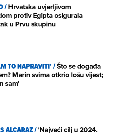
O
/
Hrvatska uvjerljivom
om protiv Egipta osigurala
tak u Prvu skupinu
M TO NAPRAVITI'
/
Što se događa
ćem? Marin svima otkrio lošu vijest;
n sam'
S ALCARAZ
/
'Najveći cilj u 2024.