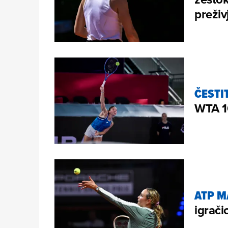
preživ
ČESTI
WTA 1
ATP M
igrači