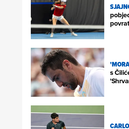
SJAJN
pobjed
povra
'MORA
s Čili
'Shrva
CARLO