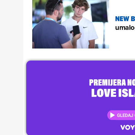
NEW B
umalo 