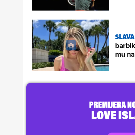
SLAVA
barbik
mu na 