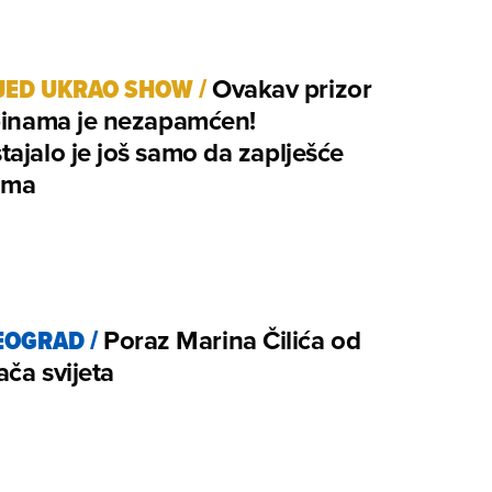
JED UKRAO SHOW
/
Ovakav prizor
ibinama je nezapamćen!
ajalo je još samo da zaplješće
ama
EOGRAD
/
Poraz Marina Čilića od
rača svijeta