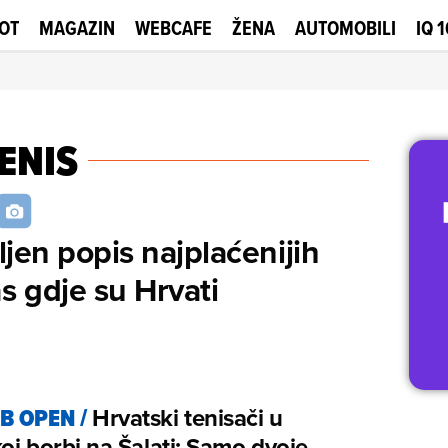
OT
MAGAZIN
WEBCAFE
ŽENA
AUTOMOBILI
IQ 
ENIS
ljen popis najplaćenijih
as gdje su Hrvati
B OPEN
/
Hrvatski tenisači u
oj borbi na Šalati: Samo dvoje