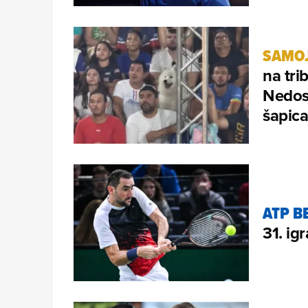
SAMO
na tr
Nedost
šapic
ATP B
31. ig