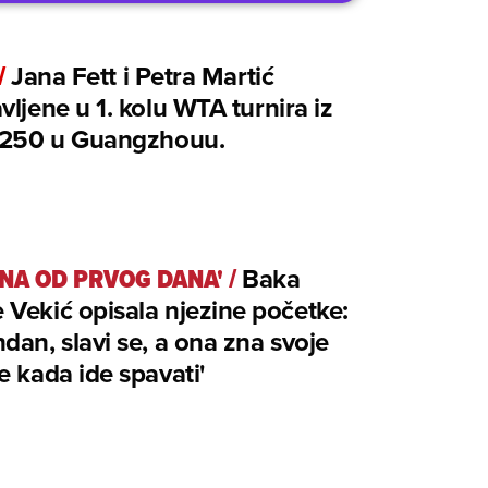
/
Jana Fett i Petra Martić
vljene u 1. kolu WTA turnira iz
e 250 u Guangzhouu.
NA OD PRVOG DANA'
/
Baka
Vekić opisala njezine početke:
dan, slavi se, a ona zna svoje
e kada ide spavati'