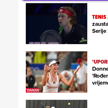
TENIS
zausta
Serij
'UPOR
Donne 
'Rođen
vrijem