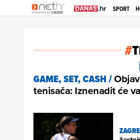
SPORT
H
#
T
Objav
GAME, SET, CASH
/
tenisača: Iznenadit će v
ZAGRE
žestok