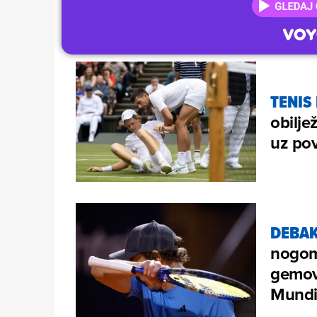
TENIS
obilje
uz pov
DEBAK
nogome
gemova
Mundi