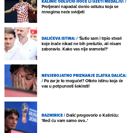
KALINIĆ ODLUČIO HOĆE LI UZETI MEDALJU:
/
Protjerani napadač donio odluku koja se
mnogima neće svidjeti
DALIĆEVA ISTINA:
/
'Šutio sam i trpio stvari
koje inače nikad ne bih prešutio, ali nisam
zaboravio. Kako vas nije sramota!?'
NEVJEROJATNO PRIZNANJE ZLATKA DALIĆA:
/
Pa zar je to moguće!? Otkrio istinu koja će
vas u potpunosti šokirati!
RAZMIRICE
/
Dalić progovorio o Kaliniću:
'Reći ću vam samo ovo..'