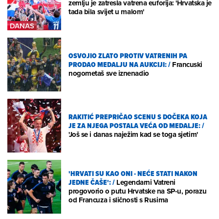
zemlju je zatresla vatrena euforija: 'Hrvatska je
tada bila svijet u malom'
OSVOJIO ZLATO PROTIV VATRENIH PA
PRODAO MEDALJU NA AUKCIJI:
/
Francuski
nogometaš sve iznenadio
RAKITIĆ PREPRIČAO SCENU S DOČEKA KOJA
JE ZA NJEGA POSTALA VEĆA OD MEDALJE:
/
'Još se i danas naježim kad se toga sjetim'
'HRVATI SU KAO ONI - NEĆE STATI NAKON
JEDNE ČAŠE':
/
Legendarni Vatreni
progovorio o putu Hrvatske na SP-u, porazu
od Francuza i sličnosti s Rusima