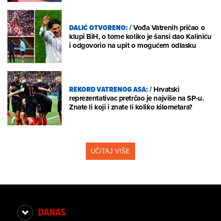
DALIĆ OTVORENO:
/
Vođa Vatrenih pričao o
klupi BiH, o tome koliko je šansi dao Kaliniću
i odgovorio na upit o mogućem odlasku
REKORD VATRENOG ASA:
/
Hrvatski
reprezentativac pretrčao je najviše na SP-u.
Znate li koji i znate li koliko kilometara?
UČITAJ VIŠE
DANAS