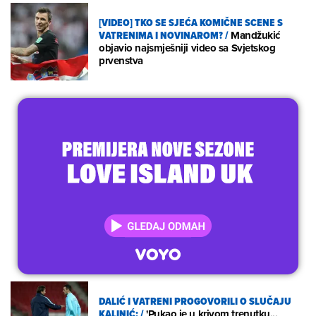
[VIDEO] TKO SE SJEĆA KOMIČNE SCENE S
VATRENIMA I NOVINAROM?
/
Mandžukić
objavio najsmješniji video sa Svjetskog
prvenstva
DALIĆ I VATRENI PROGOVORILI O SLUČAJU
KALINIĆ:
/
'Pukao je u krivom trenutku...