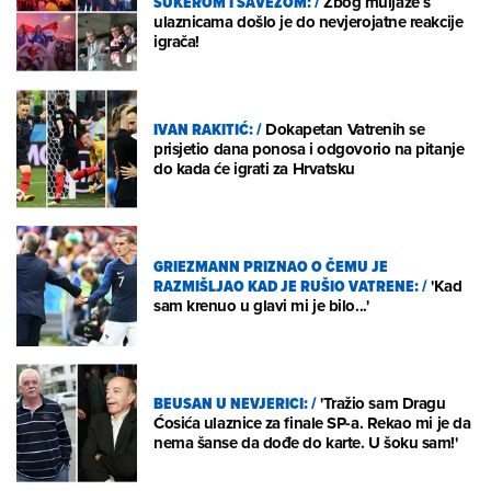
ŠUKEROM I SAVEZOM:
/
Zbog muljaže s
ulaznicama došlo je do nevjerojatne reakcije
igrača!
IVAN RAKITIĆ:
/
Dokapetan Vatrenih se
prisjetio dana ponosa i odgovorio na pitanje
do kada će igrati za Hrvatsku
GRIEZMANN PRIZNAO O ČEMU JE
RAZMIŠLJAO KAD JE RUŠIO VATRENE:
/
'Kad
sam krenuo u glavi mi je bilo...'
BEUSAN U NEVJERICI:
/
'Tražio sam Dragu
Ćosića ulaznice za finale SP-a. Rekao mi je da
nema šanse da dođe do karte. U šoku sam!'