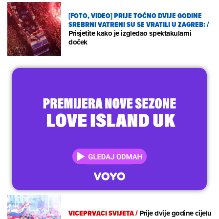
[FOTO, VIDEO] PRIJE TOČNO DVIJE GODINE
SREBRNI VATRENI SU SE VRATILI U ZAGREB:
/
Prisjetite kako je izgledao spektakularni
doček
VICEPRVACI SVIJETA
/
Prije dvije godine cijelu