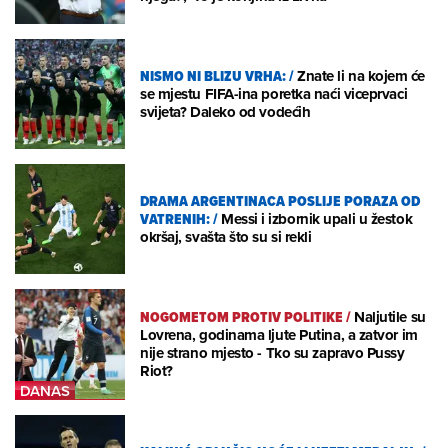
NISMO NI BLIZU VRHA:
/
Znate li na kojem će
se mjestu FIFA-ina poretka naći viceprvaci
svijeta? Daleko od vodećih
DRAMA ARGENTINACA POSLIJE PORAZA OD
VATRENIH:
/
Messi i izbornik upali u žestok
okršaj, svašta što su si rekli
NOGOMETOM PROTIV POLITIKE
/
Naljutile su
Lovrena, godinama ljute Putina, a zatvor im
nije strano mjesto - Tko su zapravo Pussy
Riot?