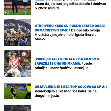
Znam da je deset je godina dolazio i dobivao
o 20-30 minuta'
OTKRIVENO KAKO SU RUSIJA I KATAR DOBILI
DOMAĆINSTVO SP-A:
/
Da nije bilo ovoga
Hrvatska vjerojatno ne bi igrala finale u
Moskvi
[VIDEO] DETALJ IZ FINALA SP-A KOJI SMO
ZAPAZILI TEK NA SNIMKAMA:
/
Jeste li
primijetili Mandžukićevu reakciju?
OBJAVLJENA JE LISTA TOP GOLOVA SA SP-A:
/
Remek-djelo Luke Modrića nalazi se na
drugom mjestu