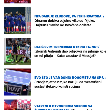
FIFA DARUJE KLUBOVE, PA I TRI HRVATSKA:
/
Dinamo dobiva osjetno više od Rijeke,
Hajduku mrvice od novčane odštete
DALIĆ SVIM TRENERIMA OTKRIO TAJNU:
/
Izbornik Vatrenih dao odgovor na pitanje koje
se svi pitaju – Kako zaustaviti Messija!?
EVO ŠTO JE VAR DONIO NOGOMETU NA SP-U:
/
Nevjerojatne brojke kazuju da 'nesavršeni
sustav' itekako koristi sucima
VATRENI U OTVORENOM SUKOBU SA