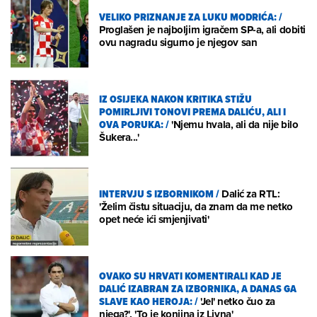
VELIKO PRIZNANJE ZA LUKU MODRIĆA:
/
Proglašen je najboljim igračem SP-a, ali dobiti
ovu nagradu sigurno je njegov san
IZ OSIJEKA NAKON KRITIKA STIŽU
POMIRLJIVI TONOVI PREMA DALIĆU, ALI I
OVA PORUKA:
/
'Njemu hvala, ali da nije bilo
Šukera...'
INTERVJU S IZBORNIKOM
/
Dalić za RTL:
'Želim čistu situaciju, da znam da me netko
opet neće ići smjenjivati'
OVAKO SU HRVATI KOMENTIRALI KAD JE
DALIĆ IZABRAN ZA IZBORNIKA, A DANAS GA
SLAVE KAO HEROJA:
/
'Jel' netko čuo za
njega?', 'To je konjina iz Livna'