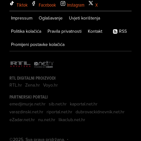
Tiktok
Facebook
Instagram
X
Impressum
Oglašavanje
Uvjeti korištenja
Politika kolačića
Pravila privatnosti
Kontakt
RSS
Promijeni postavke kolačića
RTL DIGITALNI PROIZVODI
RTL.hr
Zena.hr
Voyo.hr
PARTNERSKI PORTALI
emedjimurje.net.hr
sib.net.hr
kaportal.net.hr
varazdinski.net.hr
riportal.net.hr
dubrovackidnevnik.net.hr
eZadar.net.hr
nu.net.hr
likaclub.net.hr
©
2025
. Sva prava pridržana.