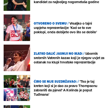
kandidat za najboljeg nogometaša godine
OTVORENO O SVEMU
/
Vrsaljko o tajni
uspjeha reprezentacije: 'Kad se to sve
poklopi, onda dobijete ovo što se dobilo'
ZLATKO DALIĆ JASNIJI NO IKAD:
/
Izbornik
srebrnih Vatrenih kazao koji je njegov uvjet za
ostanak na klupi hrvatske reprezentacije
ĆIRO SE NIJE SUZDRŽAVAO:
/
'Tko je taj
kreten koji si je dao za pravo Thompsonu
zabraniti da pjeva? A Kolinda je poput
Tuđmana'