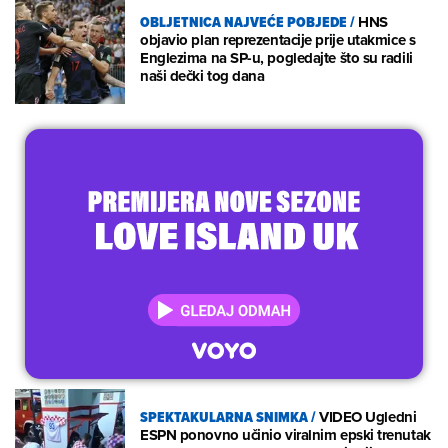
OBLJETNICA NAJVEĆE POBJEDE
/
HNS
objavio plan reprezentacije prije utakmice s
Englezima na SP-u, pogledajte što su radili
naši dečki tog dana
SPEKTAKULARNA SNIMKA
/
VIDEO Ugledni
ESPN ponovno učinio viralnim epski trenutak