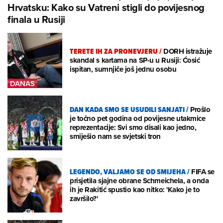
Hrvatsku: Kako su Vatreni stigli do povijesnog
finala u Rusiji
TERETE IH ZA PRONEVJERU
/
DORH istražuje
skandal s kartama na SP-u u Rusiji: Ćosić
ispitan, sumnjiče još jednu osobu
DAN KADA SMO SE USUDILI SANJATI
/
Prošlo
je točno pet godina od povijesne utakmice
reprezentacije: Svi smo disali kao jedno,
smiješio nam se svjetski tron
LEGENDO, VALJAMO SE OD SMIJEHA
/
FIFA se
prisjetila sjajne obrane Schmeichela, a onda
ih je Rakitić spustio kao nitko: 'Kako je to
završilo?'