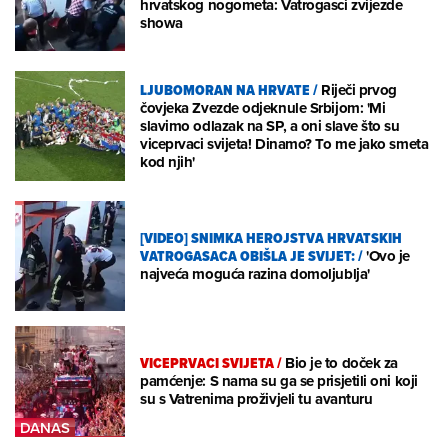
hrvatskog nogometa: Vatrogasci zvijezde
showa
LJUBOMORAN NA HRVATE
/
Riječi prvog
čovjeka Zvezde odjeknule Srbijom: 'Mi
slavimo odlazak na SP, a oni slave što su
viceprvaci svijeta! Dinamo? To me jako smeta
kod njih'
[VIDEO] SNIMKA HEROJSTVA HRVATSKIH
VATROGASACA OBIŠLA JE SVIJET:
/
'Ovo je
najveća moguća razina domoljublja'
VICEPRVACI SVIJETA
/
Bio je to doček za
pamćenje: S nama su ga se prisjetili oni koji
su s Vatrenima proživjeli tu avanturu