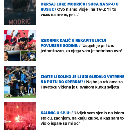
OKRŠAJ LUKE MODRIĆA I SUCA NA SP-U U
RUSIJI:
/
Ovo nismo vidjeli na TV-u; 'Ti to
vičeš na mene, je li...'
IZBORNIK DALIĆ U REKAPITULACIJI
POVIJESNE GODINE:
/
'Uspjeh je prilično
jednostavan, za njega vam je potrebno ovo'
ZNATE LI KOLIKO JE LJUDI GLEDALO VATRENE
NA PUTU DO SREBRA!?
/
Najbolja reklama za
Hrvatsku viđena je u svakom kutku svijeta
KALINIĆ O SP-U:
/
'Uvijek sam sjedio na istom
stolcu, zadnjem, na kraju klupe, a kad sam to
vidio ispale su mi oči'