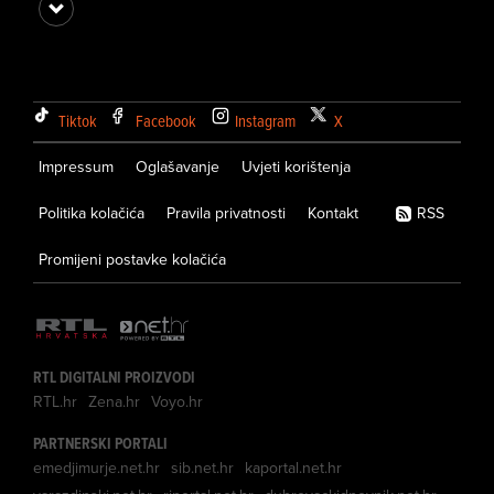
Tiktok
Facebook
Instagram
X
Impressum
Oglašavanje
Uvjeti korištenja
Politika kolačića
Pravila privatnosti
Kontakt
RSS
Promijeni postavke kolačića
RTL DIGITALNI PROIZVODI
RTL.hr
Zena.hr
Voyo.hr
PARTNERSKI PORTALI
emedjimurje.net.hr
sib.net.hr
kaportal.net.hr