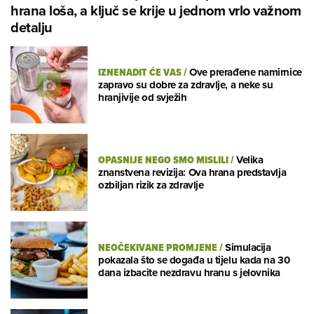
hrana loša, a ključ se krije u jednom vrlo važnom
detalju
IZNENADIT ĆE VAS
/
Ove prerađene namirnice
zapravo su dobre za zdravlje, a neke su
hranjivije od svježih
OPASNIJE NEGO SMO MISLILI
/
Velika
znanstvena revizija: Ova hrana predstavlja
ozbiljan rizik za zdravlje
NEOČEKIVANE PROMJENE
/
Simulacija
pokazala što se događa u tijelu kada na 30
dana izbacite nezdravu hranu s jelovnika