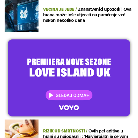
VEĆINA JE JEDE
/
Znanstvenici upozorili: Ova
hrana može loše utjecati na pamćenje već
nakon nekoliko dana
RIZIK OD SMRTNOSTI
/
Ovih pet aditiva u
hrani su najopasniji: 'Najvjerojatnije će vam