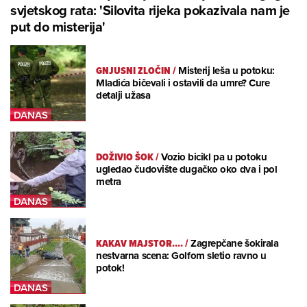
svjetskog rata: 'Silovita rijeka pokazivala nam je
put do misterija'
GNJUSNI ZLOČIN
/
Misterij leša u potoku:
Mladića bičevali i ostavili da umre? Cure
detalji užasa
DOŽIVIO ŠOK
/
Vozio bicikl pa u potoku
ugledao čudovište dugačko oko dva i pol
metra
KAKAV MAJSTOR....
/
Zagrepčane šokirala
nestvarna scena: Golfom sletio ravno u
potok!