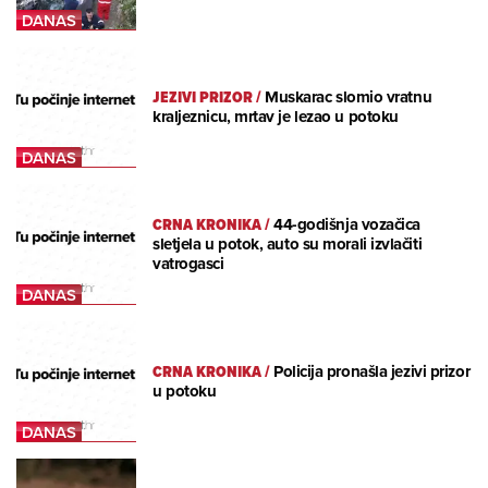
JEZIVI PRIZOR
/
Muskarac slomio vratnu
kraljeznicu, mrtav je lezao u potoku
CRNA KRONIKA
/
44-godišnja vozačica
sletjela u potok, auto su morali izvlačiti
vatrogasci
CRNA KRONIKA
/
Policija pronašla jezivi prizor
u potoku