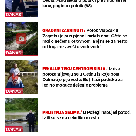
Dvora: Auto sletio u potok i prevrnuo se na
krov, poginuo putnik (68)
GRAĐANI ZABRINUTI
/
Potok Vrapčak u
Zagrebu je pun pjene i mrtvih riba: 'Očito se
radi o nečemu otrovnom. Bojim se da nešto
od toga ne završi u vodovodu'
FEKALIJE TEKU CENTROM SINJA
/
Iz dva
potoka slijevaju se u Cetinu iz koje pola
Dalmacije pije vodu: Bulj traži podršku za
jedino moguće rješenje problema
PRIJETNJA SELIMA
/
U Požegi nabujali potoci,
izlili su se na nekoliko mjesta