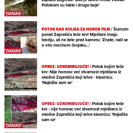
Potokom su tekle i druge boje'
POTOK KAO KULISA ZA HOROR FILM
/
Šumom
pored Zaprešića teče krv! Mještani imaju
teoriju, ali ne žele pred kameru: 'Znate, radi se
o vrlo moćnom čovjeku...'
OPREZ: UZNEMIRUJUĆE!
/
Potok kojim teče
krv: Nije hororac već stvarnost mještana iz
okolice Zaprešića koji krive - klaonicu.
'Naježila sam se'
OPREZ: UZNEMIRUJUĆE!
/
Potok kojim teče
krv - nije hororac već stvarnost mještana iz
okolice Zaprešića koji krive klaonicu: 'Naježila
sam se'