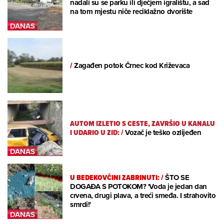
nadali su se parku ili dječjem igralištu, a sad
na tom mjestu niče reciklažno dvorište
/
Zagađen potok Črnec kod Križevaca
AUTOM IZLETIO S CESTE, ZAVRŠIO U KANALU
I UDARIO U ZID:
/
Vozač je teško ozlijeđen
U BEDEKOVČINI ZABRINUTI:
/
ŠTO SE
DOGAĐA S POTOKOM? 'Voda je jedan dan
crvena, drugi plava, a treći smeđa. I strahovito
smrdi!'