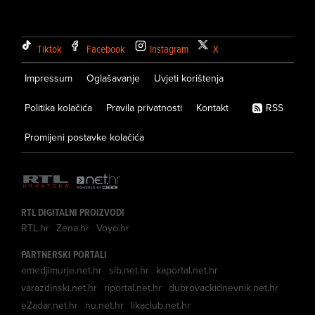
Tiktok
Facebook
Instagram
X
Impressum
Oglašavanje
Uvjeti korištenja
Politika kolačića
Pravila privatnosti
Kontakt
RSS
Promijeni postavke kolačića
RTL DIGITALNI PROIZVODI
RTL.hr
Zena.hr
Voyo.hr
PARTNERSKI PORTALI
emedjimurje.net.hr
sib.net.hr
kaportal.net.hr
varazdinski.net.hr
riportal.net.hr
dubrovackidnevnik.net.hr
eZadar.net.hr
nu.net.hr
likaclub.net.hr