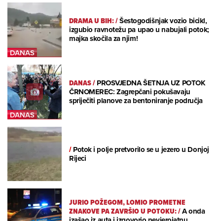
DRAMA U BIH:
/
Šestogodišnjak vozio bicikl,
izgubio ravnotežu pa upao u nabujali potok;
majka skočila za njim!
DANAS
/
PROSVJEDNA ŠETNJA UZ POTOK
ČRNOMEREC: Zagrepčani pokušavaju
spriječiti planove za bentoniranje područja
/
Potok i polje pretvorilo se u jezero u Donjoj
Rijeci
JURIO POŽEGOM, LOMIO PROMETNE
ZNAKOVE PA ZAVRŠIO U POTOKU:
/
A onda
izašao iz auta i izgovorio nevjerojatnu