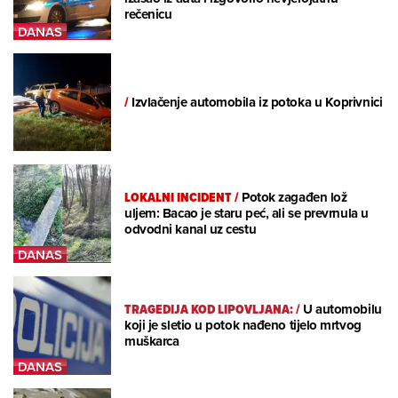
rečenicu
/
Izvlačenje automobila iz potoka u Koprivnici
LOKALNI INCIDENT
/
Potok zagađen lož
uljem: Bacao je staru peć, ali se prevrnula u
odvodni kanal uz cestu
TRAGEDIJA KOD LIPOVLJANA:
/
U automobilu
koji je sletio u potok nađeno tijelo mrtvog
muškarca