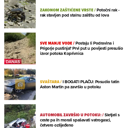
ZAKONOM ZAŠTIĆENE VRSTE
/
Potočni rak -
rak stavljen pod stalnu zaštitu od lova
SVE MANJE VODE
/
Postaju li Podravina i
Prigorje pustinja? Prvi put u povijesti presušio
izvor potoka Koprivnica
SVAŠTARA
/
I BOGATI PLAČU: Posudio tatin
Aston Martin pa završio u potoku
AUTOMOBIL ZAVRŠIO U POTOKU:
/
Sletjeli s
ceste pa ih morali spašavati vatrogasci,
četvero ozlijeđeno