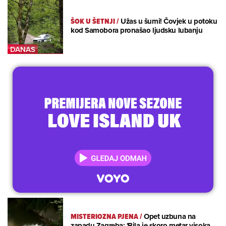
ŠOK U ŠETNJI
/
Užas u šumi! Čovjek u potoku
kod Samobora pronašao ljudsku lubanju
MISTERIOZNA PJENA
/
Opet uzbuna na
zapadu Zagreba: 'Bila je skoro metar visoka.