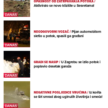
OPASNOST OD ZATRPAVANJA POTOKA
/
Aktiviralo se novo klizište u Sesvetama!
NEODGOVORNI VOZAČ
/
Pijan automobilom
sletio u potok, spasili ga građani
GRADI SE NASIP
/
U Zagrebu se izlio potok i
poplavio desetak garaža
NEGATIVNE POSLJEDICE VRUĆINA
/
Iz korita
se širi smrad zbog uginulih životinja i smeća!