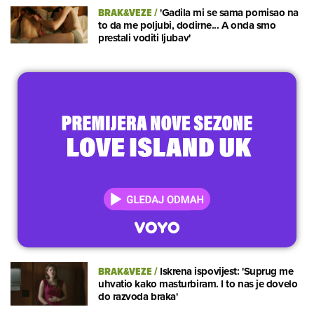
BRAK&VEZE
/
'Gadila mi se sama pomisao na
to da me poljubi, dodirne... A onda smo
prestali voditi ljubav'
BRAK&VEZE
/
Iskrena ispovijest: 'Suprug me
uhvatio kako masturbiram. I to nas je dovelo
do razvoda braka'