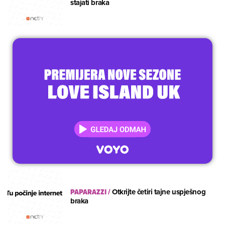
stajati braka
PAPARAZZI
/
Otkrijte četiri tajne uspješnog
braka