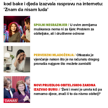
kod bake i djeda izazvala raspravu na internetu:
'Znam da nisam luda'
SPOLNI NESRAZMJER
/
U ovim zemljama
muškaraca nema ni za lijek: Problem za
obiteljske, ali i društvene odnose
PERVERZNI MLADOŽENJA
/
Otkazala je
vjenčanje nakon što je na računalu dragog
pronašla najgore što možete zamisliti
NOVI PRIJEDLOG OBITELJSKOG ZAKONA
IZAZVAO BURU:
/
'Ženi i meni je umrla kći pa
nemamo djece, znači li to da nismo obitelj?'