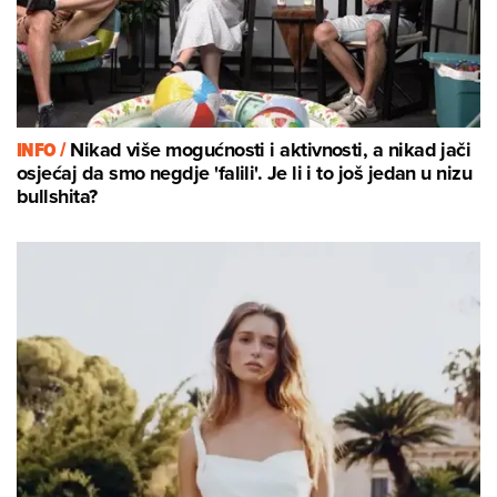
INFO /
Nikad više mogućnosti i aktivnosti, a nikad jači
osjećaj da smo negdje 'falili'. Je li i to još jedan u nizu
bullshita?