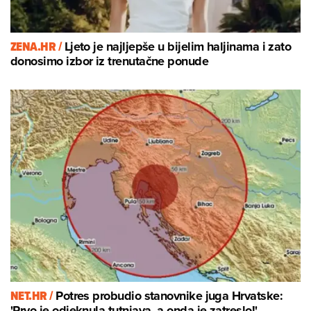
ZENA.HR /
Ljeto je najljepše u bijelim haljinama i zato
donosimo izbor iz trenutačne ponude
NET.HR /
Potres probudio stanovnike juga Hrvatske:
'Prvo je odjeknula tutnjava, a onda je zatreslo!'