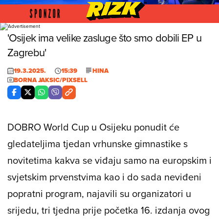
Foto: Borna jaksic/PIXSELL
'Osijek ima velike zasluge što smo dobili EP u
Zagrebu'
19.3.2025.
15:39
HINA
BORNA JAKSIC/PIXSELL
DOBRO World Cup u Osijeku ponudit će
gledateljima tjedan vrhunske gimnastike s
novitetima kakva se viđaju samo na europskim i
svjetskim prvenstvima kao i do sada neviđeni
popratni program, najavili su organizatori u
srijedu, tri tjedna prije početka 16. izdanja ovog