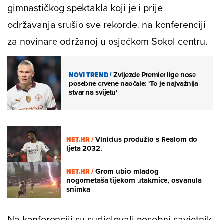
gimnastičkog spektakla koji je i prije
održavanja srušio sve rekorde, na konferenciji
za novinare održanoj u osječkom Sokol centru.
NOVI TREND
/
Zvijezde Premier lige nose
posebne crvene naočale: 'To je najvažnija
stvar na svijetu'
NET.HR /
Vinicius produžio s Realom do
ljeta 2032.
NET.HR /
Grom ubio mladog
nogometaša tijekom utakmice, osvanula
snimka
Na konferenciji su sudjelovali posebni savjetnik