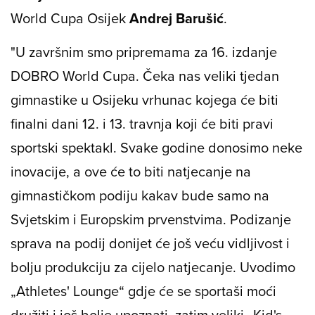
World Cupa Osijek
Andrej Barušić
.
"U završnim smo pripremama za 16. izdanje
DOBRO World Cupa. Čeka nas veliki tjedan
gimnastike u Osijeku vrhunac kojega će biti
finalni dani 12. i 13. travnja koji će biti pravi
sportski spektakl. Svake godine donosimo neke
inovacije, a ove će to biti natjecanje na
gimnastičkom podiju kakav bude samo na
Svjetskim i Europskim prvenstvima. Podizanje
sprava na podij donijet će još veću vidljivost i
bolju produkciju za cijelo natjecanje. Uvodimo
„Athletes' Lounge“ gdje će se sportaši moći
družiti i još bolje upoznati, zatim veliki „Kid's