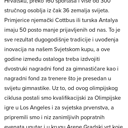
Hrvatsku, preko 160 sportaša i više od 300
stručnog osoblja iz čak 36 zemalja svijeta.
Primjerice njemački Cottbus ili turska Antalya
imaju 50 posto manje prijavljenih od nas. To je
sve rezultat dugogodišnje tradicije i uvođenja
inovacija na našem Svjetskom kupu, a ove
godine između ostaloga treba izdvojiti
dvostruki nagradni fond za gimnastičare kao i
nagradni fond za trenere što je presedan u
svijetu gimnastike. Uz to, od ovog olimpijskog
ciklusa postali smo kvalifikacijski za Olimpijske
igre u Los Angeles i za svjetska prvenstva, a
pripremili smo i niz zanimljivih popratnih
evenata unutar i u krugu Arene Gradski vrt koje