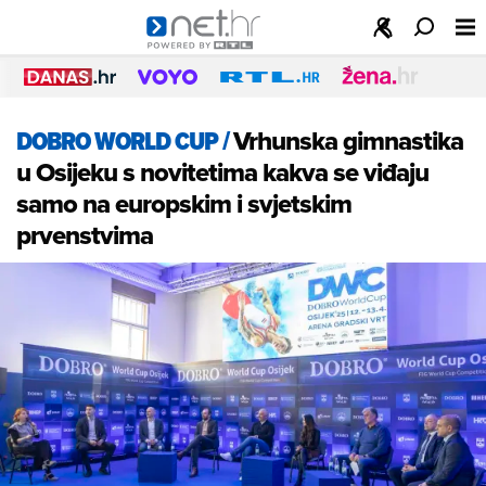
DOBRO WORLD CUP
/
Vrhunska gimnastika
u Osijeku s novitetima kakva se viđaju
samo na europskim i svjetskim
prvenstvima