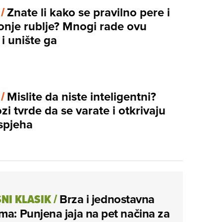
 /
Znate li kako se pravilno pere i
onje rublje? Mnogi rade ovu
i unište ga
 /
Mislite da niste inteligentni?
zi tvrde da se varate i otkrivaju
uspjeha
NI KLASIK
/
Brza i jednostavna
ma: Punjena jaja na pet načina za