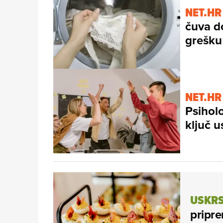
NET.HR
čuva d
grešku 
NET.HR
Psiholo
ključ 
USKRS
pripre