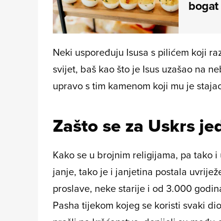
bogat 
Neki uspoređuju Isusa s pilićem koji raz
svijet, baš kao što je Isus uzašao na ne
upravo s tim kamenom koji mu je staja
Zašto se za Uskrs je
Kako se u brojnim religijama, pa tako i
janje, tako je i janjetina postala uvri
proslave, neke starije i od 3.000 godin
Pasha tijekom kojeg se koristi svaki di