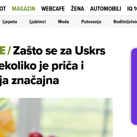
OT
MAGAZIN
WEBCAFE
ŽENA
AUTOMOBILI
IQ 
Ljepota
Ljubimci
Moda
Putovanja
Roditeljstvo
E
/
Zašto se za Uskrs
koliko je priča i
 ja značajna