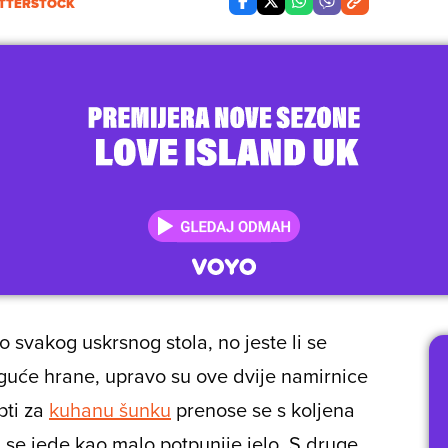
TTERSTOCK
 svakog uskrsnog stola, no jeste li se
moguće hrane, upravo su ove dvije namirnice
pti za
kuhanu šunku
prenose se s koljena
 se jede kao malo potpunije jelo. S druge