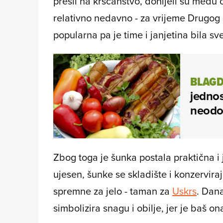
prešli na kršćanstvo, donijeli su među ob
relativno nedavno - za vrijeme Drugog 
popularna pa je time i janjetina bila sv
BLAGD
jednos
neodol
Zbog toga je šunka postala praktična i j
ujesen, šunke se skladište i konzervir
spremne za jelo - taman za
Uskrs
. Dan
simbolizira snagu i obilje, jer je baš on