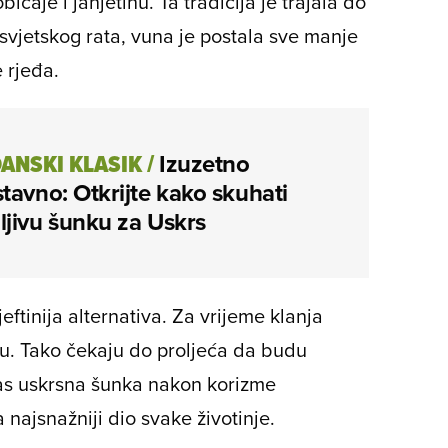
ičaje i janjetinu. Ta tradicija je trajala do
svjetskog rata, vuna je postala sve manje
e rjeđa.
ANSKI KLASIK
/
Izuzetno
tavno: Otkrijte kako skuhati
jivu šunku za Uskrs
eftinija alternativa. Za vrijeme klanja
aju. Tako čekaju do proljeća da budu
as uskrsna šunka nakon korizme
a najsnažniji dio svake životinje.