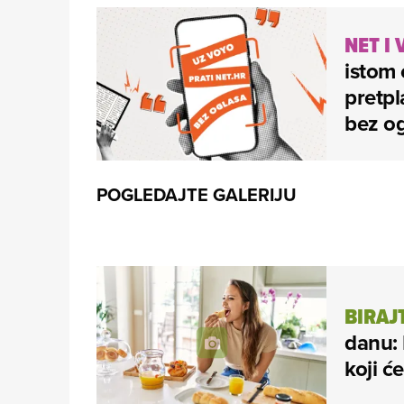
NET I
istom 
pretpl
bez og
POGLEDAJTE GALERIJU
BIRAJ
danu:
koji ć