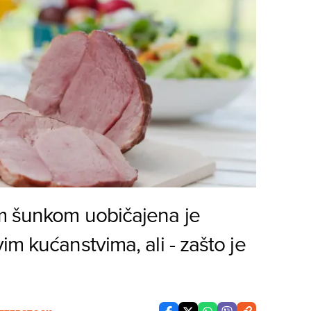
m šunkom uobičajena je
im kućanstvima, ali - zašto je