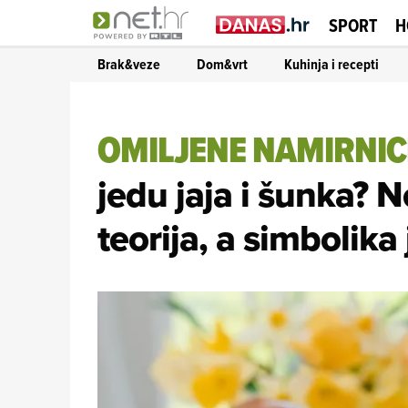
SPORT
H
Brak&veze
Dom&vrt
Kuhinja i recepti
OMILJENE NAMIRNIC
jedu jaja i šunka? Ne
teorija, a simbolika