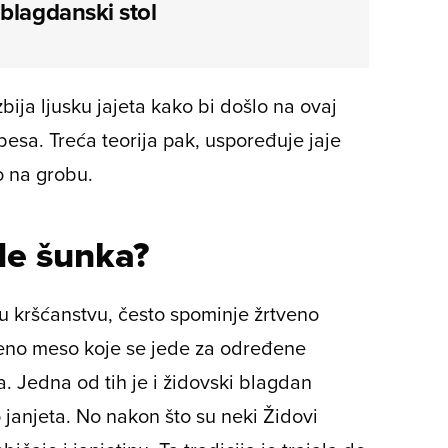
blagdanski stol
bija ljusku jajeta kako bi došlo na ovaj
besa. Treća teorija pak, uspoređuje jaje
o na grobu.
de šunka?
 u kršćanstvu, često spominje žrtveno
ježeno meso koje se jede za određene
a. Jedna od tih je i židovski blagdan
o janjeta. No nakon što su neki Židovi