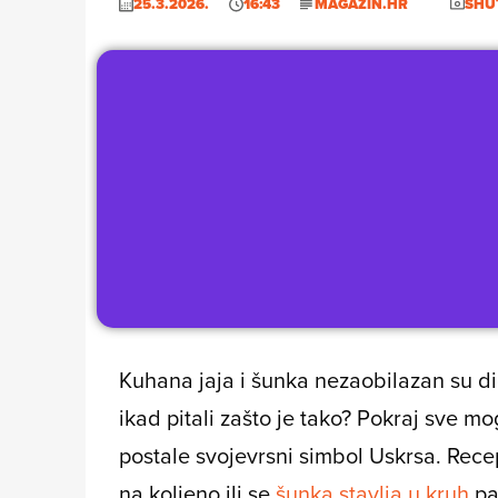
25.3.2026.
16:43
MAGAZIN.HR
SHU
Kuhana jaja i šunka nezaobilazan su dio
ikad pitali zašto je tako? Pokraj sve 
postale svojevrsni simbol Uskrsa. Rece
na koljeno ili se
šunka stavlja u kruh
pa