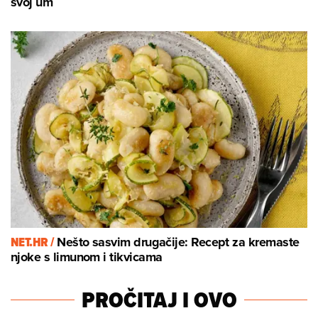
svoj um
NET.HR /
Nešto sasvim drugačije: Recept za kremaste
njoke s limunom i tikvicama
PROČITAJ I OVO