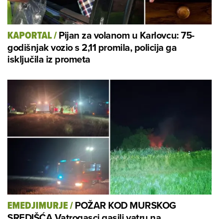
Pijan za volanom u Karlovcu: 75-
KAPORTAL
/
godišnjak vozio s 2,11 promila, policija ga
isključila iz prometa
POŽAR KOD MURSKOG
EMEDJIMURJE
/
SREDIŠĆA Vatrogasci gasili vatru na