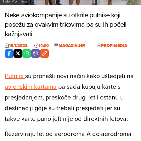
Foto: Profimedia
Neke aviokompanije su otkrile putnike koji
posežu za ovakvim trikovima pa su ih počeli
kažnjavati
15.7.2023.
14:00
MAGAZIN.HR
PROFIMEDIA
Putnici
su pronašli novi način kako uštedjeti na
avionskim kartama
pa sada kupuju karte s
presjedanjem, preskoče drugi let i ostanu u
destinaciji gdje su trebali presjedati jer su
takve karte puno jeftinije od direktnih letova.
Rezerviraju let od aerodroma A do aerodroma