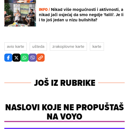
INFO /
Nikad više mogućnosti i aktivnosti, a
nikad jači osjećaj da smo negdje 'falili'. Je li
i to još jedan u nizu bullshita?
avio karte
ušteda
zrakoplovne karte
karte
JOŠ IZ RUBRIKE
NASLOVI KOJE NE PROPUŠTAŠ
NA VOYO