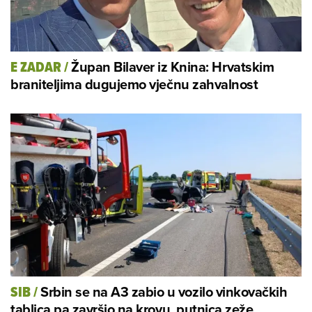
Župan Bilaver iz Knina: Hrvatskim
E ZADAR
/
braniteljima dugujemo vječnu zahvalnost
Srbin se na A3 zabio u vozilo vinkovačkih
SIB
/
tablica pa završio na krovu, putnica zeže