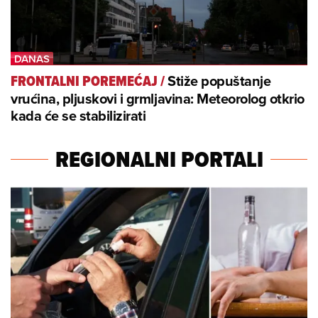
Stiže popuštanje
FRONTALNI POREMEĆAJ
/
vrućina, pljuskovi i grmljavina: Meteorolog otkrio
kada će se stabilizirati
REGIONALNI PORTALI