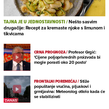
Nešto sasvim
TAJNA JE U JEDNOSTAVNOSTI
/
drugačije: Recept za kremaste njoke s limunom i
tikvicama
CRNA PROGNOZA
/
Profesor Grgić:
'Cijene poljoprivrednih proizvoda bi
mogle porasti oko 20 posto'
FRONTALNI POREMEĆAJ
/
Stiže
popuštanje vrućina, pljuskovi i
grmljavina: Meteorolog otkrio kada će
se stabilizirati