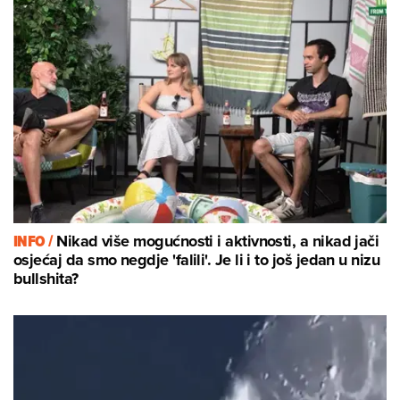
INFO /
Nikad više mogućnosti i aktivnosti, a nikad jači
osjećaj da smo negdje 'falili'. Je li i to još jedan u nizu
bullshita?