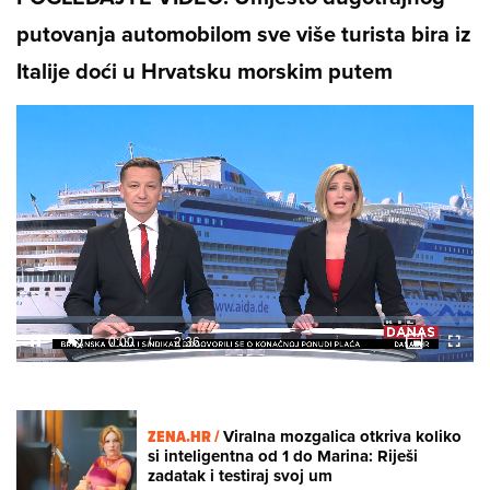
putovanja automobilom sve više turista bira iz
Italije doći u Hrvatsku morskim putem
Loaded
:
9.01%
/
Unmute
ZENA.HR /
Viralna mozgalica otkriva koliko
si inteligentna od 1 do Marina: Riješi
zadatak i testiraj svoj um