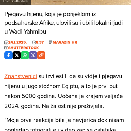
Foto: Shutterstock
Pjegavu hijenu, koja je porijeklom iz
podsaharske Afrike, ulovili su i ubili lokalni ljudi
u Wadi Yahmibu
24.1.2025.
8:37
MAGAZIN.HR
SHUTTERSTOCK
Znanstvenici
su izvijestili da su vidjeli pjegavu
hijenu u jugoistočnom Egiptu, a to je prvi put
nakon 5000 godina. Uočena je krajem veljače
2024. godine. Na žalost nije preživjela.
"Moja prva reakcija bila je nevjerica dok nisam
pogledao fotografije i video zapise ostataka.