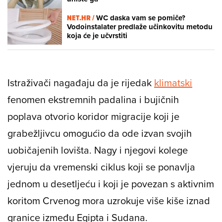
NET.HR /
WC daska vam se pomiče?
Vodoinstalater predlaže učinkovitu metodu
koja će je učvrstiti
Istraživači nagađaju da je rijedak
klimatski
fenomen ekstremnih padalina i bujičnih
poplava otvorio koridor migracije koji je
grabežljivcu omogućio da ode izvan svojih
uobičajenih lovišta. Nagy i njegovi kolege
vjeruju da vremenski ciklus koji se ponavlja
jednom u desetljeću i koji je povezan s aktivnim
koritom Crvenog mora uzrokuje više kiše iznad
granice između Egipta i Sudana.