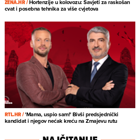
ZENA.HR /
Hortenzije u kolovozu: Savjeti za raskošan
cvat i posebna tehnika za više cvjetova
RTL.HR /
'Mama, uspio sam!' Bivši predsjednički
kandidat i njegov nećak kreću na Zmajevu rutu
NAJČITANIJE