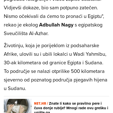
Vidjevši dokaze, bio sam potpuno zatečen.
Nismo očekivali da ćemo to pronaći u Egiptu",
rekao je ekolog
Adbullah Nagy
s egipatskog
Sveučilišta Al-Azhar.
Životinju, koja je porijeklom iz podsaharske
Afrike, ulovili su i ubili lokalci u Wadi Yahmibu,
30-ak kilometara od granice Egipta i Sudana.
To područje se nalazi otprilike 500 kilometara
sjeverno od poznatog područja pjegavih hijena
u Sudanu.
NET.HR /
Znate li kako se pravilno pere i
čuva donje rublje? Mnogi rade ovu grešku i
unište ga