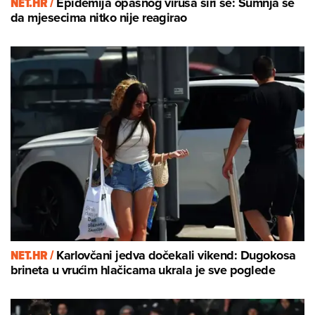
NET.HR /
Epidemija opasnog virusa širi se: Sumnja se
da mjesecima nitko nije reagirao
NET.HR /
Karlovčani jedva dočekali vikend: Dugokosa
brineta u vrućim hlačicama ukrala je sve poglede