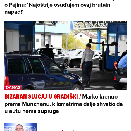
o Pejinu: 'Najoštrije osuđujem ovaj brutalni
napad!'
Marko krenuo
BIZARAN SLUČAJ U GRADIŠKI
/
prema Münchenu, kilometrima dalje shvatio da
u autu nema supruge