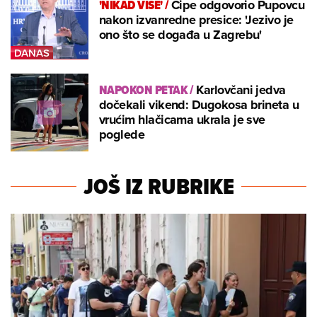
'NIKAD VIŠE'
/
Ćipe odgovorio Pupovcu
nakon izvanredne presice: 'Jezivo je
ono što se događa u Zagrebu'
NAPOKON PETAK
/
Karlovčani jedva
dočekali vikend: Dugokosa brineta u
vrućim hlačicama ukrala je sve
poglede
JOŠ IZ RUBRIKE