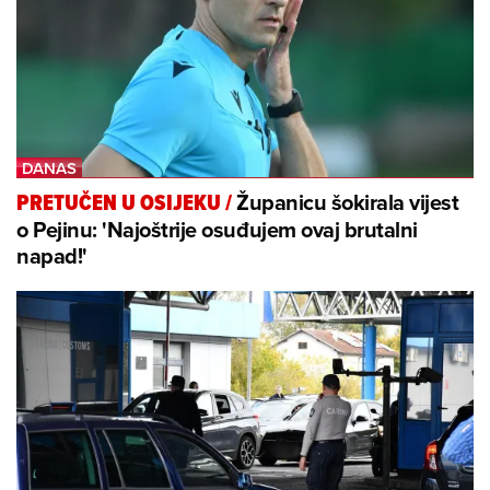
Županicu šokirala vijest
PRETUČEN U OSIJEKU
/
o Pejinu: 'Najoštrije osuđujem ovaj brutalni
napad!'