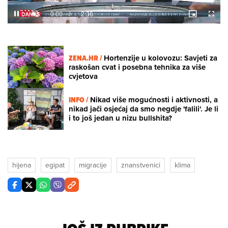
Loaded
:
8.98%
/
Unmute
ZENA.HR /
Hortenzije u kolovozu: Savjeti za
raskošan cvat i posebna tehnika za više
cvjetova
INFO /
Nikad više mogućnosti i aktivnosti, a
nikad jači osjećaj da smo negdje 'falili'. Je li
i to još jedan u nizu bullshita?
hijena
egipat
migracije
znanstvenici
klima