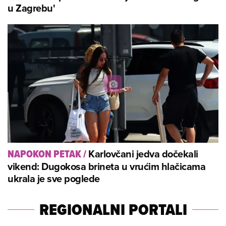
u Zagrebu'
Karlovčani jedva dočekali
NAPOKON PETAK
/
vikend: Dugokosa brineta u vrućim hlačicama
ukrala je sve poglede
REGIONALNI PORTALI