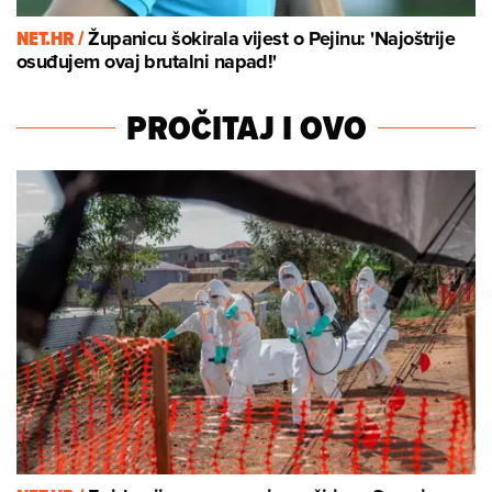
NET.HR /
Županicu šokirala vijest o Pejinu: 'Najoštrije
osuđujem ovaj brutalni napad!'
PROČITAJ I OVO