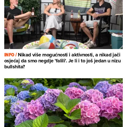
INFO /
Nikad više mogućnosti i aktivnosti, a nikad jači
osjećaj da smo negdje 'falili'. Je li i to još jedan u nizu
bullshita?