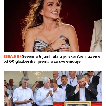
ZENA.HR /
Severina trijumfirala u pulskoj Areni uz više
od 60 glazbenika, premala za sve emocije