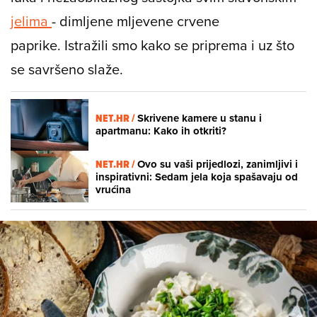
jelima
- dimljene mljevene crvene
paprike. Istražili smo kako se priprema i uz što
se savršeno slaže.
NET.HR /
Skrivene kamere u stanu i
apartmanu: Kako ih otkriti?
NET.HR /
Ovo su vaši prijedlozi, zanimljivi i
inspirativni: Sedam jela koja spašavaju od
vrućina