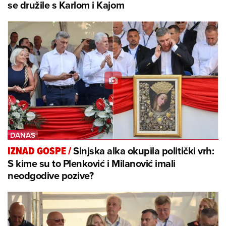
se družile s Karlom i Kajom
Sinjska alka okupila politički vrh:
IZNAD GOSPE
/
S kime su to Plenković i Milanović imali
neodgodive pozive?