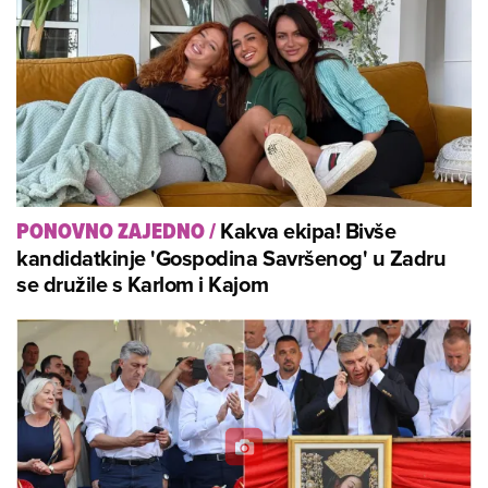
Kakva ekipa! Bivše
PONOVNO ZAJEDNO
/
kandidatkinje 'Gospodina Savršenog' u Zadru
se družile s Karlom i Kajom