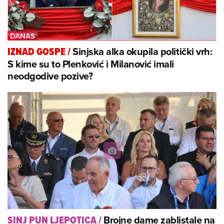
Sinjska alka okupila politički vrh:
IZNAD GOSPE
/
S kime su to Plenković i Milanović imali
neodgodive pozive?
Brojne dame zablistale na
SINJ PUN LJEPOTICA
/