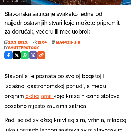
Foto: Shutterstock
Slavonska satrica je svakako jedna od
najjednostavnijih stvari koje možete pripremiti
za doručak, večeru ili međuobrok
26.3.2026.
12:04
MAGAZIN.HR
SHUTTERSTOCK
Slavonija je poznata po svojoj bogatoj i
izdašnoj gastronomskoj ponudi, a među
brojnim
delicijama
koje krase njezine stolove
posebno mjesto zauzima satrica.
Radi se od svježeg kravljeg sira, vrhnja, mladog
luka i nezaobilaznog sastojka svim slavonskim