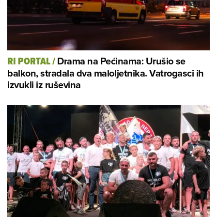
Drama na Pećinama: Urušio se
RI PORTAL
/
balkon, stradala dva maloljetnika. Vatrogasci ih
izvukli iz ruševina