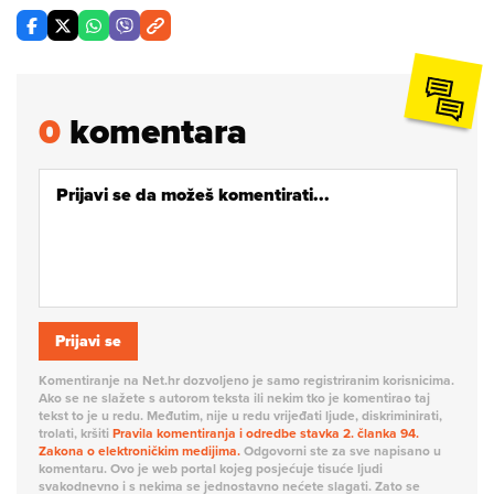
0
komentara
Prijavi se
Komentiranje na Net.hr dozvoljeno je samo registriranim korisnicima.
Ako se ne slažete s autorom teksta ili nekim tko je komentirao taj
tekst to je u redu. Međutim, nije u redu vrijeđati ljude, diskriminirati,
trolati, kršiti
Pravila komentiranja i odredbe stavka 2. članka 94.
Zakona o elektroničkim medijima.
Odgovorni ste za sve napisano u
komentaru. Ovo je web portal kojeg posjećuje tisuće ljudi
svakodnevno i s nekima se jednostavno nećete slagati. Zato se