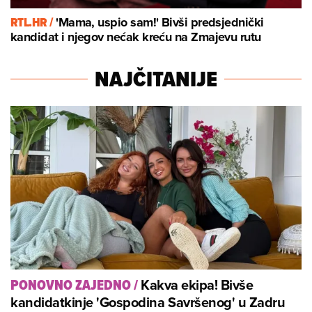
RTL.HR /
'Mama, uspio sam!' Bivši predsjednički
kandidat i njegov nećak kreću na Zmajevu rutu
NAJČITANIJE
Kakva ekipa! Bivše
PONOVNO ZAJEDNO
/
kandidatkinje 'Gospodina Savršenog' u Zadru