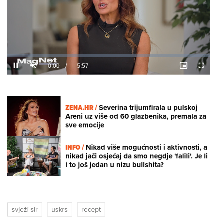
Loaded
:
3.84%
/
Unmute
ZENA.HR /
Severina trijumfirala u pulskoj
Areni uz više od 60 glazbenika, premala za
sve emocije
INFO /
Nikad više mogućnosti i aktivnosti, a
nikad jači osjećaj da smo negdje 'falili'. Je li
i to još jedan u nizu bullshita?
svježi sir
uskrs
recept