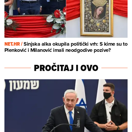
NET.HR /
Sinjska alka okupila politički vrh: S kime su to
Plenković i Milanović imali neodgodive pozive?
PROČITAJ I OVO