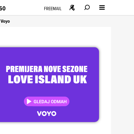
160
FREEMAIL
Voyo