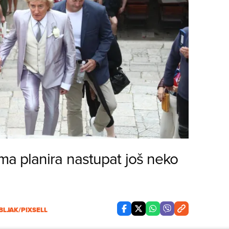
a planira nastupat još neko
BLJAK/PIXSELL