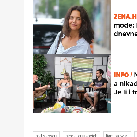
ZENA.H
mode: 
dnevne
INFO /
a nikad
Je li i
rod stewart
nicole artukovich
liam stewart