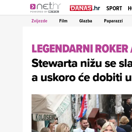
SPORT
H
Zvijezde
Film
Glazba
Paparazzi
LEGENDARNI ROKER
Stewarta nižu se sl
a uskoro će dobiti 