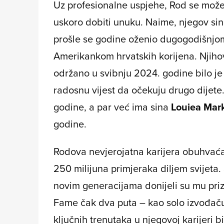
Uz profesionalne uspjehe, Rod se može 
uskoro dobiti unuku. Naime, njegov si
prošle se godine oženio dugogodišnj
Amerikankom hrvatskih korijena. Njiho
održano u svibnju 2024. godine bilo je v
radosnu vijest da očekuju drugo dijete.
godine, a par već ima sina
Louiea Mar
godine.
Rodova nevjerojatna karijera obuhvaća
250 milijuna primjeraka diljem svijeta
novim generacijama donijeli su mu priz
Fame čak dva puta – kao solo izvođaču
ključnih trenutaka u njegovoj karijeri 