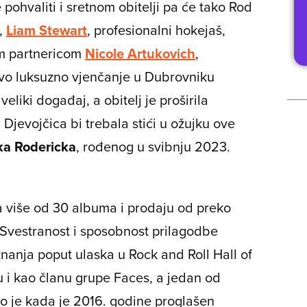
pohvaliti i sretnom obitelji pa će tako Rod
n,
Liam Stewart
, profesionalni hokejaš,
om partnericom
Nicole Artukovich
,
vo luksuzno vjenčanje u Dubrovniku
eliki događaj, a obitelj je proširila
 Djevojčica bi trebala stići u ožujku ove
ka Rodericka
, rođenog u svibnju 2023.
 više od 30 albuma i prodaju od preko
. Svestranost i sposobnost prilagodbe
nanja poput ulaska u Rock and Roll Hall of
 i kao članu grupe Faces, a jedan od
bio je kada je 2016. godine proglašen