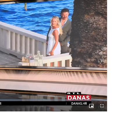
Picture-
Fullscreen
in-
Picture