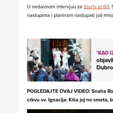
U nedavnom intervjuu za
Starts at 60
,
nastupima i planiram nastupati još mn
'KAO I
objavi
Dubro
POGLEDAJTE OVAJ VIDEO: Snaha Roda
crkvu sv. Ignacija: Kiša joj ne smeta, b