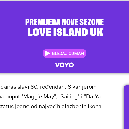
, danas slavi 80. rođendan. S karijerom
ma poput "Maggie May", "Sailing" i "Da Ya
 status jedne od najvećih glazbenih ikona