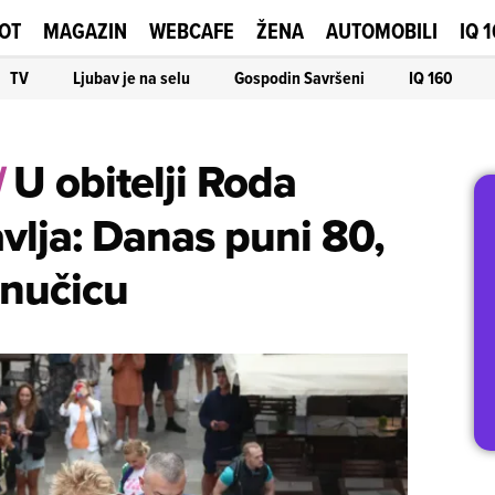
OT
MAGAZIN
WEBCAFE
ŽENA
AUTOMOBILI
IQ 
TV
Ljubav je na selu
Gospodin Savršeni
IQ 160
/
U obitelji Roda
avlja: Danas puni 80,
unučicu