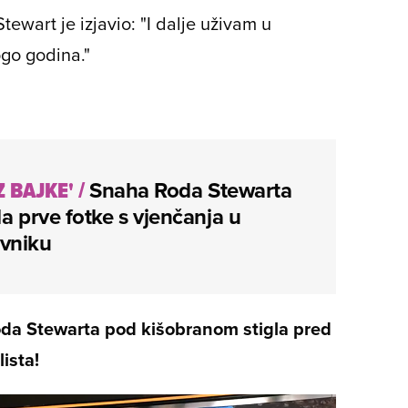
 Stewart je izjavio: "I dalje uživam u
ogo godina."
Z BAJKE'
/
Snaha Roda Stewarta
la prve fotke s vjenčanja u
vniku
 Stewarta pod kišobranom stigla pred
lista!