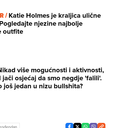
R /
Katie Holmes je kraljica ulične
Pogledajte njezine najbolje
 outfite
Nikad više mogućnosti i aktivnosti,
 jači osjećaj da smo negdje 'falili'.
 to još jedan u nizu bullshita?
rođendan