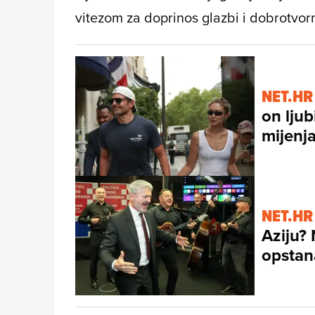
vitezom za doprinos glazbi i dobrotvo
NET.HR
on ljub
mijenj
NET.HR
Aziju? 
opstan