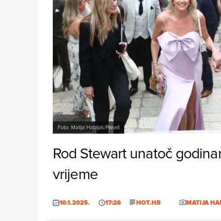
Foto: Matija Habljak/Pixsell
Rod Stewart unatoč godinam
vrijeme
10.1.2025.
17:26
HOT.HR
MATIJA HA