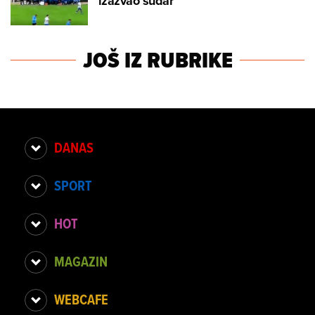
izazvao sudar
JOŠ IZ RUBRIKE
DANAS
SPORT
HOT
MAGAZIN
WEBCAFE