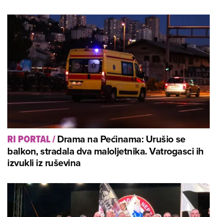
Drama na Pećinama: Urušio se
RI PORTAL
/
balkon, stradala dva maloljetnika. Vatrogasci ih
izvukli iz ruševina