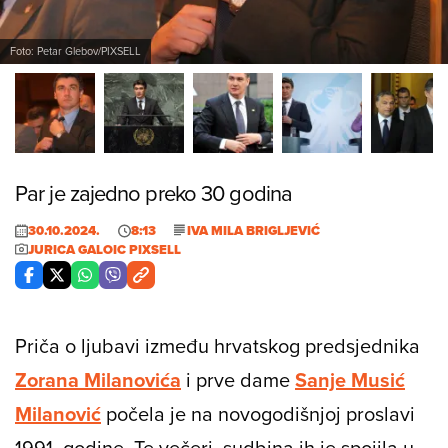
Foto: Petar Glebov/PIXSELL
Par je zajedno preko 30 godina
30.10.2024.
8:13
IVA MILA BRIGLJEVIĆ
JURICA GALOIC PIXSELL
Priča o ljubavi između hrvatskog predsjednika
Zorana Milanovića
i prve dame
Sanje Musić
Milanović
počela je na novogodišnjoj proslavi
1991. godine. Te večeri, sudbina ih je spojila u