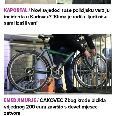
Novi svjedoci ruše policijsku verziju
KAPORTAL
/
incidenta u Karlovcu? 'Klima je radila, ljudi nisu
sami izašli van!'
ČAKOVEC Zbog krađe bicikla
EMEDJIMURJE
/
vrijednog 200 eura završio s devet mjeseci
zatvora