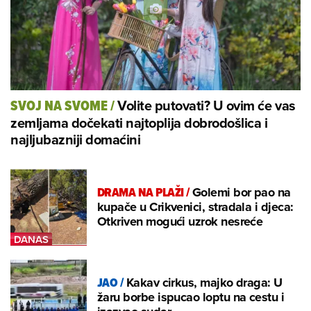
Volite putovati? U ovim će vas
SVOJ NA SVOME
/
zemljama dočekati najtoplija dobrodošlica i
najljubazniji domaćini
DRAMA NA PLAŽI
/
Golemi bor pao na
kupače u Crikvenici, stradala i djeca:
Otkriven mogući uzrok nesreće
JAO
/
Kakav cirkus, majko draga: U
žaru borbe ispucao loptu na cestu i