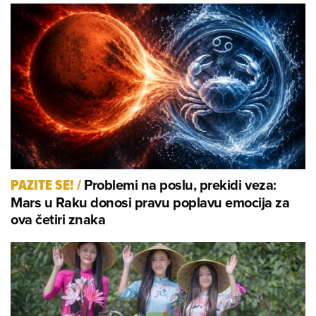
Problemi na poslu, prekidi veza:
PAZITE SE!
/
Mars u Raku donosi pravu poplavu emocija za
ova četiri znaka