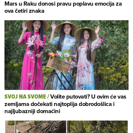
Mars u Raku donosi pravu poplavu emocija za
ova četiri znaka
Volite putovati? U ovim će vas
SVOJ NA SVOME
/
zemljama dočekati najtoplija dobrodošlica i
najljubazniji domaćini