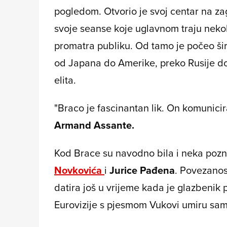
pogledom. Otvorio je svoj centar na z
svoje seanse koje uglavnom traju nekol
promatra publiku. Od tamo je počeo šir
od Japana do Amerike, preko Rusije do 
elita.
"Braco je fascinantan lik. On komunicira
Armand Assante.
Kod Brace su navodno bila i neka po
Novkovića
i
Jurice Pađena
. Povezanos
datira još u vrijeme kada je glazbenik
Eurovizije s pjesmom Vukovi umiru sam