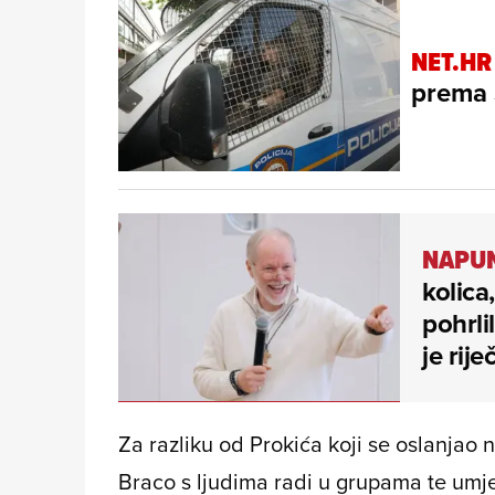
NET.HR
prema S
NAPUN
kolica
pohrli
je rije
Za razliku od Prokića koji se oslanjao 
Braco s ljudima radi u grupama te umje