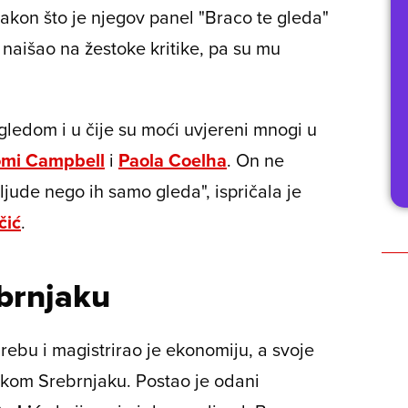
nakon što je njegov panel "Braco te gleda"
naišao na žestoke kritike, pa su mu
ogledom i u čije su moći uvjereni mnogi u
mi Campbell
i
Paola Coelha
. On ne
ljude nego ih samo gleda", ispričala je
čić
.
ebrnjaku
ebu i magistrirao je ekonomiju, a svoje
čkom Srebrnjaku. Postao je odani