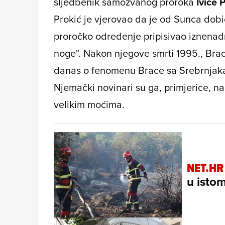
sljedbenik samozvanog proroka
Ivice 
Prokić je vjerovao da je od Sunca dobio
proročko određenje pripisivao iznenadn
noge". Nakon njegove smrti 1995., Bra
danas o fenomenu Brace sa Srebrnjaka i
Njemački novinari su ga, primjerice, na
velikim moćima.
NET.HR
u isto