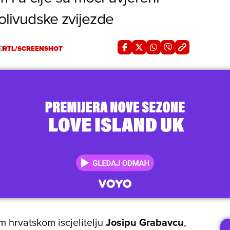
holivudske zvijezde
RTL/SCREENSHOT
 hrvatskom iscjelitelju
Josipu Grabavcu
,