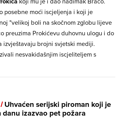
Prokića
koji mu je i dao nadimak Braco.
 posebne moći iscjeljenja i koji je
oj "velikoj boli na skočnom zglobu lijeve
co preuzima Prokićevu duhovnu ulogu i do
zvještavaju brojni svjetski mediji.
zivali nesvakidašnjim iscjeliteljem s
 /
Uhvaćen serijski piroman koji je
m danu izazvao pet požara