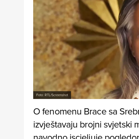
Foto: RTL/Screenshot
O fenomenu Brace sa Srebr
izvještavaju brojni svjetski m
navodno iscjeljuje pogledom