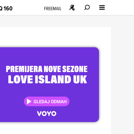
Q 160
FREEMAIL