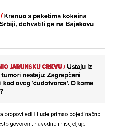
 /
Krenuo s paketima kokaina
rbiji, dohvatili ga na Bajakovu
IO JARUNSKU CRKVU
/
Ustaju iz
, tumori nestaju: Zagrepčani
li kod ovog 'čudotvorca'. O kome
č?
na propovijedi i ljude primao pojedinačno,
sto govorom, navodno ih iscjeljuje