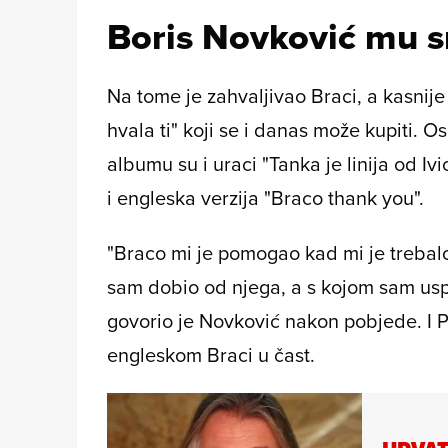
Boris Novković mu 
Na tome je zahvaljivao Braci, a kasnij
hvala ti" koji se i danas može kupiti. 
albumu su i uraci "Tanka je linija od Iv
i engleska verzija "Braco thank you".
"Braco mi je pomogao kad mi je trebalo
sam dobio od njega, a s kojom sam uspio
govorio je Novković nakon pobjede. I P
engleskom Braci u čast.