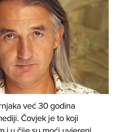
njaka već 30 godina
ediji. Čovjek je to koji
 i u čije su moći uvjereni