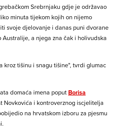
agrebačkom Srebrnjaku gdje je održavao
iko minuta tijekom kojih on nijemo
iti svoje djelovanje i danas puni dvorane
Australije, a njega zna čak i holivudska
 kroz tišinu i snagu tišine", tvrdi glumac
znata domaća imena poput
Borisa
t Novkovića i kontroverznog iscjelitelja
 pobijedio na hrvatskom izboru za pjesmu
i.