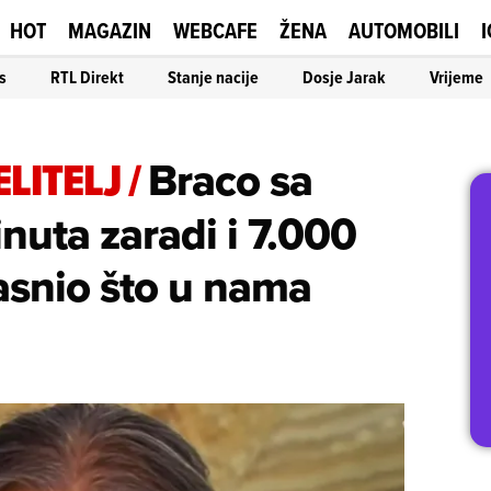
HOT
MAGAZIN
WEBCAFE
ŽENA
AUTOMOBILI
I
s
RTL Direkt
Stanje nacije
Dosje Jarak
Vrijeme
LITELJ
/
Braco sa
nuta zaradi i 7.000
asnio što u nama