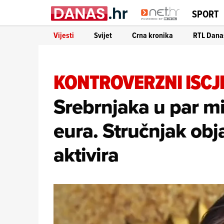
SPORT
Vijesti
Svijet
Crna kronika
RTL Dana
KONTROVERZNI ISCJE
Srebrnjaka u par mi
eura. Stručnjak obj
aktivira