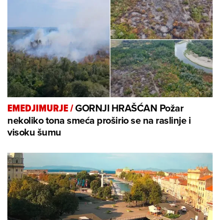
GORNJI HRAŠĆAN Požar
EMEDJIMURJE
/
nekoliko tona smeća proširio se na raslinje i
visoku šumu