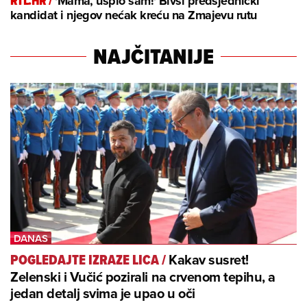
RTL.HR /
'Mama, uspio sam!' Bivši predsjednički
kandidat i njegov nećak kreću na Zmajevu rutu
NAJČITANIJE
Kakav susret!
POGLEDAJTE IZRAZE LICA
/
Zelenski i Vučić pozirali na crvenom tepihu, a
jedan detalj svima je upao u oči