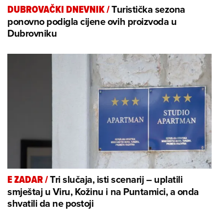
Turistička sezona
DUBROVAČKI DNEVNIK
/
ponovno podigla cijene ovih proizvoda u
Dubrovniku
Tri slučaja, isti scenarij – uplatili
E ZADAR
/
smještaj u Viru, Kožinu i na Puntamici, a onda
shvatili da ne postoji