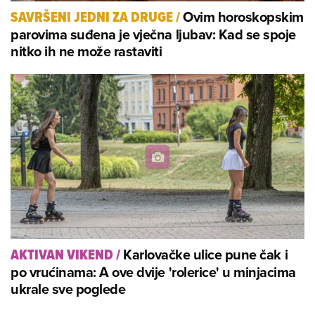
Ovim horoskopskim
SAVRŠENI JEDNI ZA DRUGE
/
parovima suđena je vječna ljubav: Kad se spoje
nitko ih ne može rastaviti
Karlovačke ulice pune čak i
AKTIVAN VIKEND
/
po vrućinama: A ove dvije 'rolerice' u minjacima
ukrale sve poglede