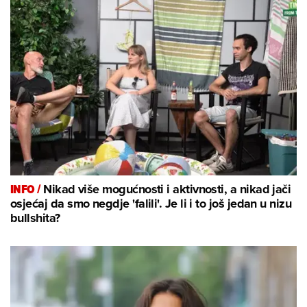
INFO /
Nikad više mogućnosti i aktivnosti, a nikad jači
osjećaj da smo negdje 'falili'. Je li i to još jedan u nizu
bullshita?