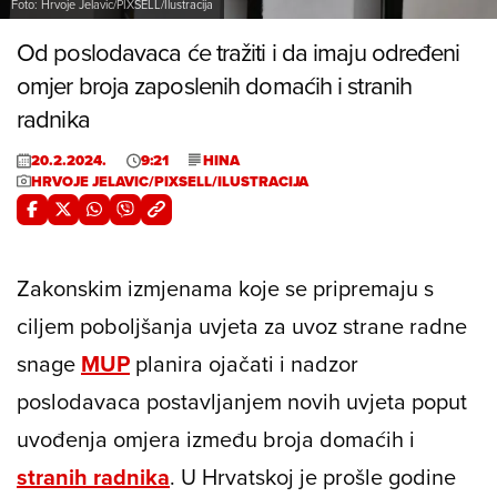
Foto: Hrvoje Jelavic/PIXSELL/Ilustracija
Od poslodavaca će tražiti i da imaju određeni
omjer broja zaposlenih domaćih i stranih
radnika
20.2.2024.
9:21
HINA
HRVOJE JELAVIC/PIXSELL/ILUSTRACIJA
Zakonskim izmjenama koje se pripremaju s
ciljem poboljšanja uvjeta za uvoz strane radne
snage
MUP
planira ojačati i nadzor
poslodavaca postavljanjem novih uvjeta poput
uvođenja omjera između broja domaćih i
stranih radnika
. U Hrvatskoj je prošle godine