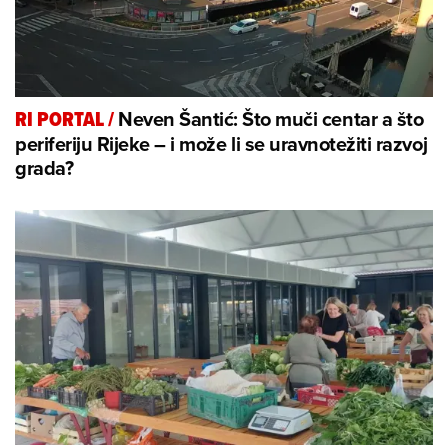
Neven Šantić: Što muči centar a što
RI PORTAL
/
periferiju Rijeke – i može li se uravnotežiti razvoj
grada?