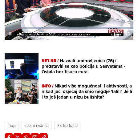
Loaded
:
4.49%
/
Unmute
NET.HR /
Nazvali umirovljenicu (76) i
predstavili se kao policija u Sesvetama -
Ostala bez tisuća eura
INFO /
Nikad više mogućnosti i aktivnosti, a
nikad jači osjećaj da smo negdje 'falili'. Je li
i to još jedan u nizu bullshita?
mup
strani radnici
žarko katić