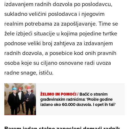
izdavanjem radnih dozvola po poslodavcu,
sukladno veličini poslodavca i njegovim
realnim potrebama za zapošljavanje. Time se
žele izbjeći situacije u kojima pojedine tvrtke
podnose veliki broj zahtjeva za izdavanjem
radnih dozvola, a posebice kod onih pravnih
osoba koje su ciljano osnovane radi uvoza
radne snage, ističu.
ŽELIMO IM POMOĆI
/
Bačić o stranim
građevinskim radnicima: 'Prošle godine
izdano oko 60.000 dozvola. I opet ih fali'
Barem jedan stalno zaposleni domaći radnik