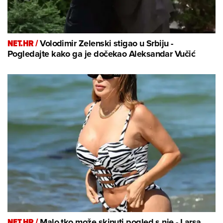
NET.HR /
Volodimir Zelenski stigao u Srbiju -
Pogledajte kako ga je dočekao Aleksandar Vučić
NET.HR /
Malo tko može skinuti pogled s nje - Larsa