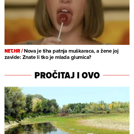
NET.HR /
Nova je tiha patnja muškaraca, a žene joj
zavide: Znate li tko je mlada glumica?
PROČITAJ I OVO