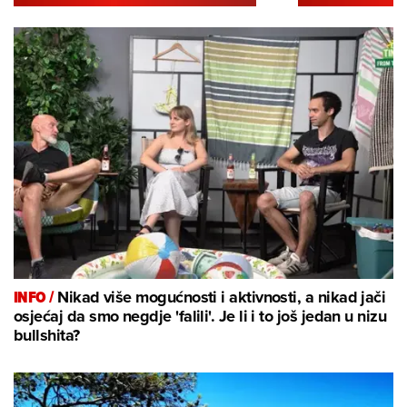
INFO /
Nikad više mogućnosti i aktivnosti, a nikad jači
osjećaj da smo negdje 'falili'. Je li i to još jedan u nizu
bullshita?