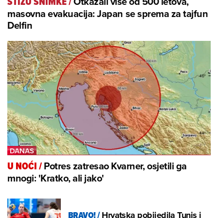
Otkazali više od 500 letova,
STIŽU SNIMKE
/
masovna evakuacija: Japan se sprema za tajfun
Delfin
Potres zatresao Kvarner, osjetili ga
U NOĆI
/
mnogi: 'Kratko, ali jako'
BRAVO!
/
Hrvatska pobijedila Tunis i