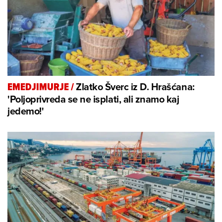
Zlatko Šverc iz D. Hrašćana:
EMEDJIMURJE
/
'Poljoprivreda se ne isplati, ali znamo kaj
jedemo!'