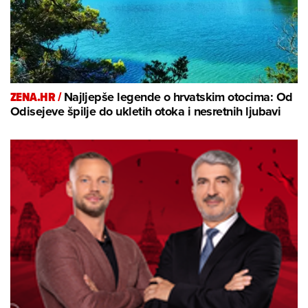
ZENA.HR /
Najljepše legende o hrvatskim otocima: Od
Odisejeve špilje do ukletih otoka i nesretnih ljubavi