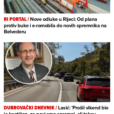
Nove odluke u Rijeci: Od plana
RI PORTAL
/
protiv buke i e-romobila do novih spremnika na
Belvederu
Lasić: 'Prošli vikend bio
DUBROVAČKI DNEVNIK
/
je kaotičan, za novi smo spremni, ali takav