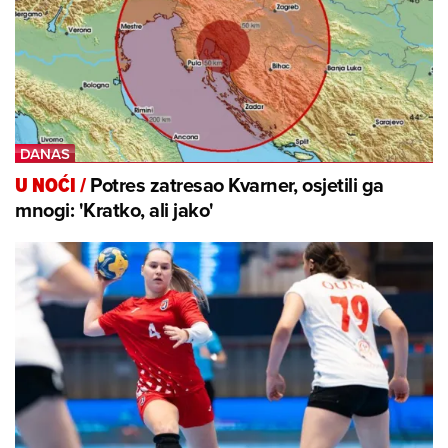
Potres zatresao Kvarner, osjetili ga
U NOĆI
/
mnogi: 'Kratko, ali jako'