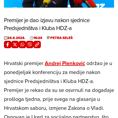
3.99%
/
Unmute
Premijer je dao izjavu nakon sjednice
Predsjedništva i Kluba HDZ-a
24.6.2024.
16:24
PETRA SELEŠ
Hrvatski premijer
Andrej Plenković
održao je u
ponedjeljak konferenciju za medije nakon
sjednice Predsjedništva i Kluba HDZ-a.
Premijer je rekao da su se osvrnuli na događaje
prošloga tjedna, prije svega na glasanja u
Hrvatskom saboru, izmjene Zakona o Vladi.
Osnovan je Ured za socijalno partnerstvo, što