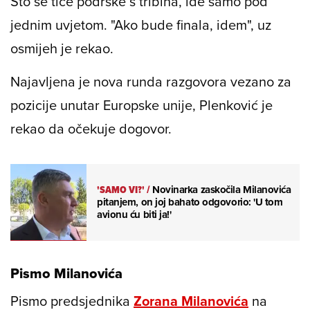
Što se tiče podrške s tribina, ide samo pod
jednim uvjetom. "Ako bude finala, idem", uz
osmijeh je rekao.
Najavljena je nova runda razgovora vezano za
pozicije unutar Europske unije, Plenković je
rekao da očekuje dogovor.
'SAMO VI?'
/
Novinarka zaskočila Milanovića
pitanjem, on joj bahato odgovorio: 'U tom
avionu ću biti ja!'
Pismo Milanovića
Pismo predsjednika
Zorana Milanovića
na