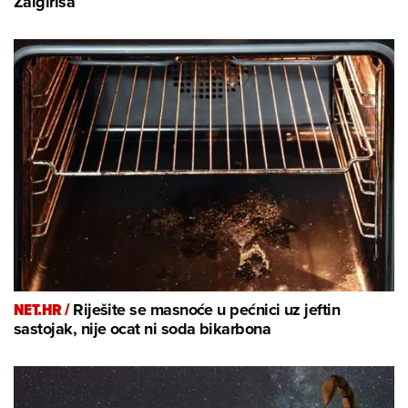
Žalgirisa
NET.HR /
Riješite se masnoće u pećnici uz jeftin
sastojak, nije ocat ni soda bikarbona