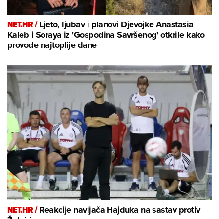
NET.HR /
Ljeto, ljubav i planovi Djevojke Anastasia
Kaleb i Soraya iz 'Gospodina Savršenog' otkrile kako
provode najtoplije dane
NET.HR /
Reakcije navijača Hajduka na sastav protiv