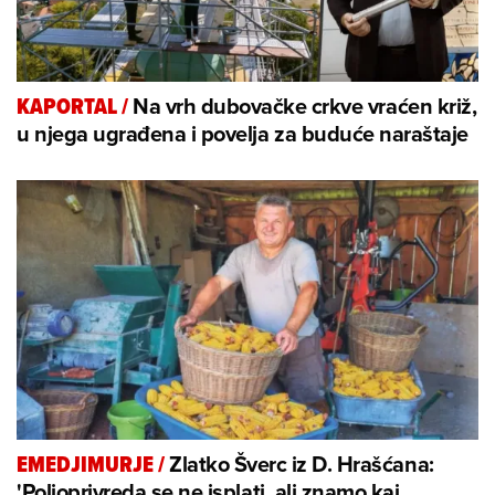
Na vrh dubovačke crkve vraćen križ,
KAPORTAL
/
u njega ugrađena i povelja za buduće naraštaje
Zlatko Šverc iz D. Hrašćana:
EMEDJIMURJE
/
'Poljoprivreda se ne isplati, ali znamo kaj