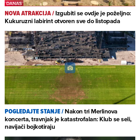
Izgubiti se ovdje je poželjno:
NOVA ATRAKCIJA
/
Kukuruzni labirint otvoren sve do listopada
Nakon tri Merlinova
POGLEDAJTE STANJE
/
koncerta, travnjak je katastrofalan: Klub se seli,
navijači bojkotiraju