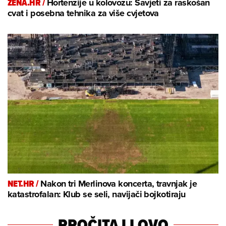
ZENA.HR /
Hortenzije u kolovozu: Savjeti za raskošan
cvat i posebna tehnika za više cvjetova
NET.HR /
Nakon tri Merlinova koncerta, travnjak je
katastrofalan: Klub se seli, navijači bojkotiraju
PROČITAJ I OVO