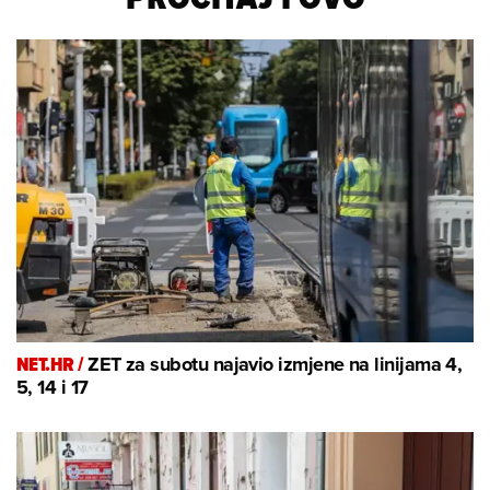
NET.HR /
ZET za subotu najavio izmjene na linijama 4,
5, 14 i 17