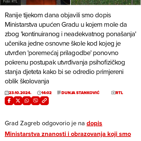
Foto: RTL
Ranije tijekom dana objavili smo dopis
Ministarstva upućen Gradu u kojem mole da
zbog 'kontinuiranog i neadekvatnog ponašanja'
učenika jedne osnovne škole kod kojeg je
utvrđen 'poremećaj prilagodbe' ponovno
pokrenu postupak utvrđivanja psihofizičkog
stanja djeteta kako bi se odredio primjereni
oblik školovanja
23.10.2024.
14:02
DUNJA STANKOVIĆ
RTL
Grad Zagreb odgovorio je na
dopis
Ministarstva znanosti i obrazovanja koji smo