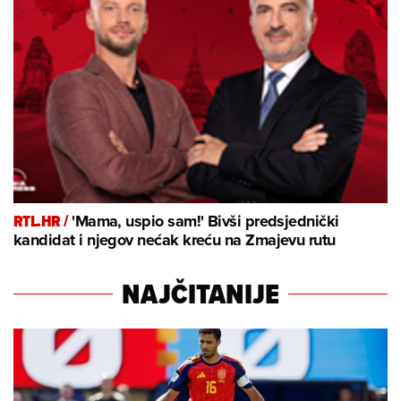
RTL.HR /
'Mama, uspio sam!' Bivši predsjednički
kandidat i njegov nećak kreću na Zmajevu rutu
NAJČITANIJE