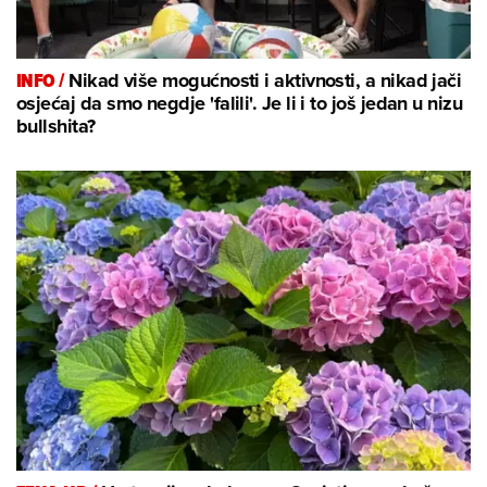
INFO /
Nikad više mogućnosti i aktivnosti, a nikad jači
osjećaj da smo negdje 'falili'. Je li i to još jedan u nizu
bullshita?