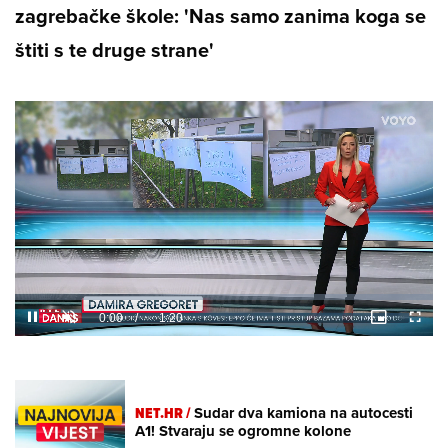
zagrebačke škole: 'Nas samo zanima koga se
štiti s te druge strane'
Loaded
:
18.25%
/
Unmute
NET.HR /
Sudar dva kamiona na autocesti
A1! Stvaraju se ogromne kolone