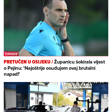
Županicu šokirala vijest
PRETUČEN U OSIJEKU
/
o Pejinu: 'Najoštrije osuđujem ovaj brutalni
napad!'