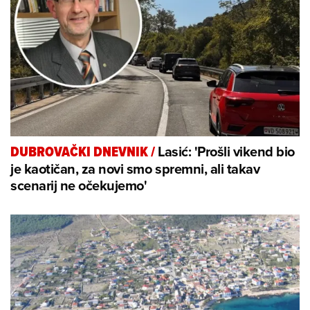
Lasić: 'Prošli vikend bio
DUBROVAČKI DNEVNIK
/
je kaotičan, za novi smo spremni, ali takav
scenarij ne očekujemo'