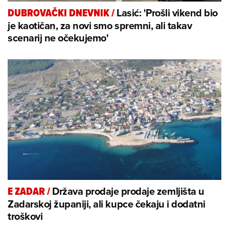
Lasić: 'Prošli vikend bio
DUBROVAČKI DNEVNIK
/
je kaotičan, za novi smo spremni, ali takav
scenarij ne očekujemo'
Država prodaje prodaje zemljišta u
E ZADAR
/
Zadarskoj županiji, ali kupce čekaju i dodatni
troškovi