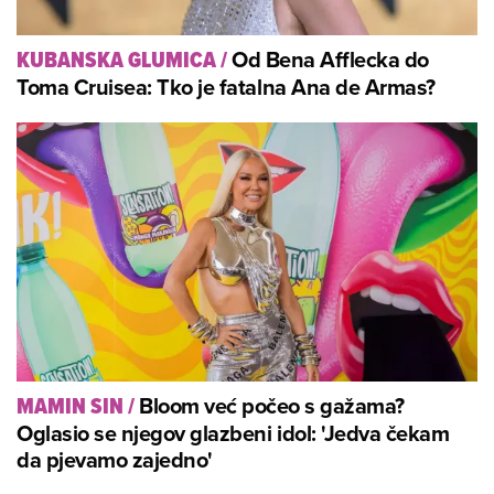
Od Bena Afflecka do
KUBANSKA GLUMICA
/
Toma Cruisea: Tko je fatalna Ana de Armas?
Bloom već počeo s gažama?
MAMIN SIN
/
Oglasio se njegov glazbeni idol: 'Jedva čekam
da pjevamo zajedno'