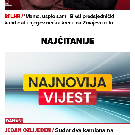
RTL.HR /
'Mama, uspio sam!' Bivši predsjednički
kandidat i njegov nećak kreću na Zmajevu rutu
NAJČITANIJE
Sudar dva kamiona na
JEDAN OZLIJEĐEN
/