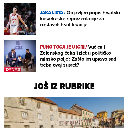
JAKA LISTA
/
Objavljen popis hrvatske
košarkaške reprezentacije za
nastavak kvalifikacija
PUNO TOGA JE U IGRI
/
Vučića i
Zelenskog čeka 'izlet u političko
minsko polje': Zašto im upravo sad
treba ovaj susret?
JOŠ IZ RUBRIKE