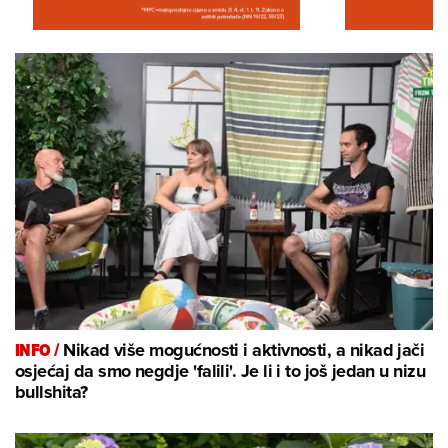
INFO /
Nikad više mogućnosti i aktivnosti, a nikad jači
osjećaj da smo negdje 'falili'. Je li i to još jedan u nizu
bullshita?