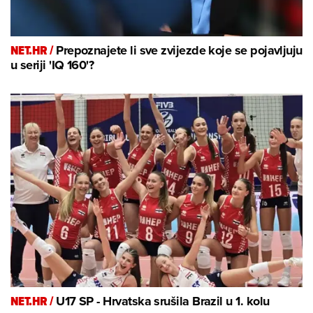
NET.HR /
Prepoznajete li sve zvijezde koje se pojavljuju
u seriji 'IQ 160'?
NET.HR /
U17 SP - Hrvatska srušila Brazil u 1. kolu