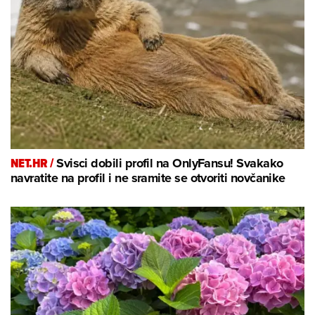
NET.HR /
Svisci dobili profil na OnlyFansu! Svakako
navratite na profil i ne sramite se otvoriti novčanike