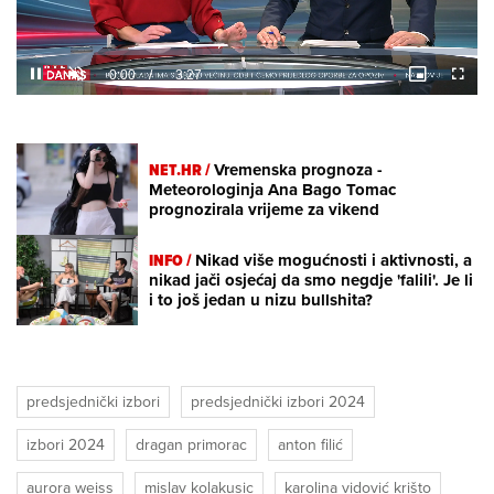
Loaded
:
6.95%
/
Unmute
NET.HR /
Vremenska prognoza -
Meteorologinja Ana Bago Tomac
prognozirala vrijeme za vikend
INFO /
Nikad više mogućnosti i aktivnosti, a
nikad jači osjećaj da smo negdje 'falili'. Je li
i to još jedan u nizu bullshita?
predsjednički izbori
predsjednički izbori 2024
izbori 2024
dragan primorac
anton filić
aurora weiss
mislav kolakusic
karolina vidović krišto