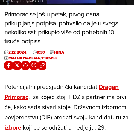
Foto: Matija Habljak/PIXSELL
Primorac se još u petak, prvog dana
prikupljanja potpisa, pohvalio da je u svega
nekoliko sati prikupio više od potrebnih 10
tisuća potpisa
2.12.2024.
9:30
HINA
MATIJA HABLJAK/PIXSELL
Potencijalni predsjednički kandidat
Dragan
Primorac
, iza kojeg stoji HDZ s partnerima prvi
će, kako sada stvari stoje, Državnom izbornom
povjerenstvu (DIP) predati svoju kandidaturu za
izbore
koji će se održati u nedjelju, 29.