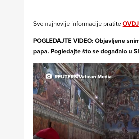
Sve najnovije informacije pratite
OVDJ
POGLEDAJTE VIDEO: Objavljene snimk
papa. Pogledajte što se događalo u Si
i