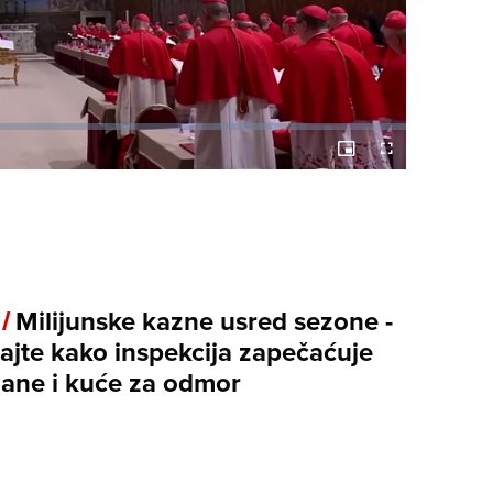
Picture-
Fullscreen
in-
Picture
 /
Milijunske kazne usred sezone -
ajte kako inspekcija zapečaćuje
ane i kuće za odmor