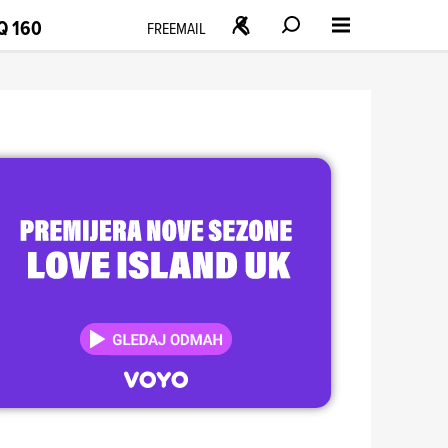
Q 160
FREEMAIL