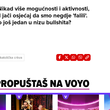
Nikad više mogućnosti i aktivnosti,
 jači osjećaj da smo negdje 'falili'.
 to još jedan u nizu bullshita?
katolička crkva
 PROPUŠTAŠ NA VOYO