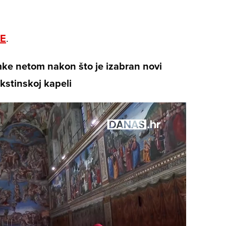
E
.
e netom nakon što je izabran novi
kstinskoj kapeli
Video
Player
s
loading.