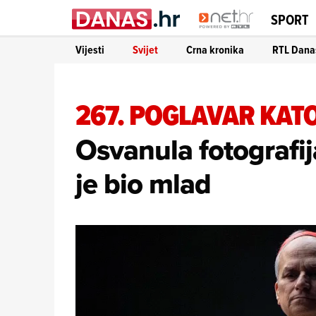
SPORT
Vijesti
Svijet
Crna kronika
RTL Dana
267. POGLAVAR KAT
Osvanula fotografij
je bio mlad