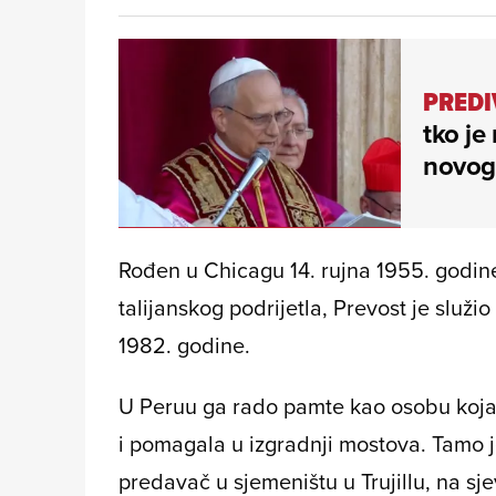
PREDI
tko je
novog
Rođen u Chicagu 14. rujna 1955. godine 
talijanskog podrijetla, Prevost je služi
1982. godine.
U Peruu ga rado pamte kao osobu koja 
i pomagala u izgradnji mostova. Tamo j
predavač u sjemeništu u Trujillu, na s