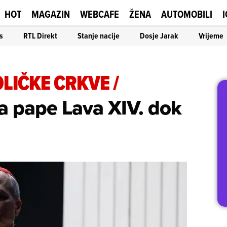
HOT
MAGAZIN
WEBCAFE
ŽENA
AUTOMOBILI
I
s
RTL Direkt
Stanje nacije
Dosje Jarak
Vrijeme
OLIČKE CRKVE
/
a pape Lava XIV. dok