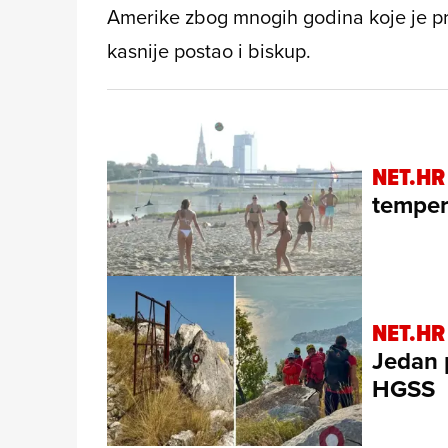
Amerike zbog mnogih godina koje je pr
kasnije postao i biskup.
NET.HR
temper
NET.HR
Jedan 
HGSS