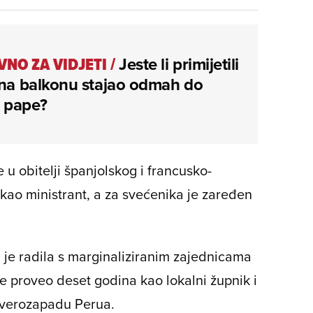
VNO ZA VIDJETI
/
Jeste li primijetili
 na balkonu stajao odmah do
 pape?
u obitelji španjolskog i francusko-
o kao ministrant, a za svećenika je zaređen
je radila s marginaliziranim zajednicama
e proveo deset godina kao lokalni župnik i
jeverozapadu Perua.