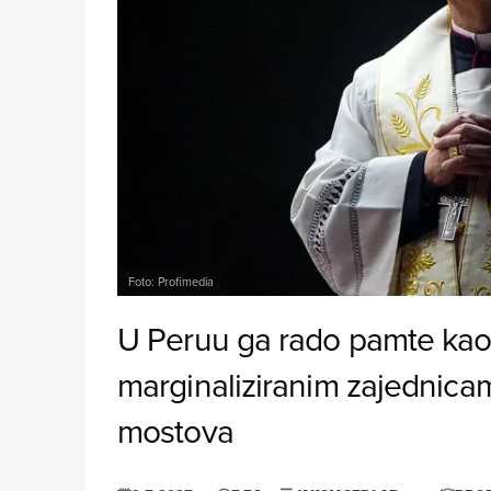
Foto: Profimedia
U Peruu ga rado pamte kao 
marginaliziranim zajednicam
mostova