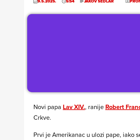
9.5.2025.
5:54
JAKOV SEDLAR
PRO
Novi papa
Lav XIV.
, ranije
Robert Fran
Crkve.
Prvi je Amerikanac u ulozi pape, iako s