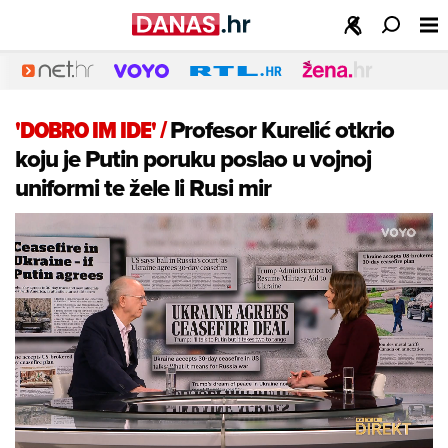
'DOBRO IM IDE'
/
Profesor Kurelić otkrio
koju je Putin poruku poslao u vojnoj
uniformi te žele li Rusi mir
Loaded
:
5.18%
/
Unmute