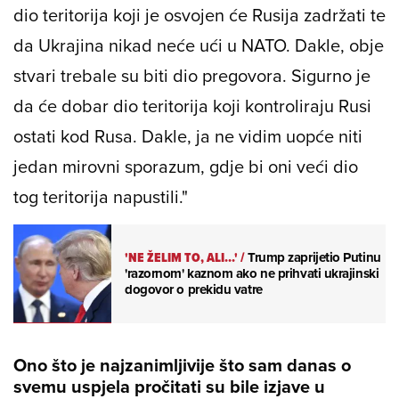
dio teritorija koji je osvojen će Rusija zadržati te
da Ukrajina nikad neće ući u NATO. Dakle, obje
stvari trebale su biti dio pregovora. Sigurno je
da će dobar dio teritorija koji kontroliraju Rusi
ostati kod Rusa. Dakle, ja ne vidim uopće niti
jedan mirovni sporazum, gdje bi oni veći dio
tog teritorija napustili."
'NE ŽELIM TO, ALI...'
/
Trump zaprijetio Putinu
'razornom' kaznom ako ne prihvati ukrajinski
dogovor o prekidu vatre
Ono što je najzanimljivije što sam danas o
svemu uspjela pročitati su bile izjave u