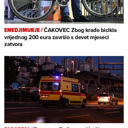
ČAKOVEC Zbog krađe bicikla
EMEDJIMURJE
/
vrijednog 200 eura završio s devet mjeseci
zatvora