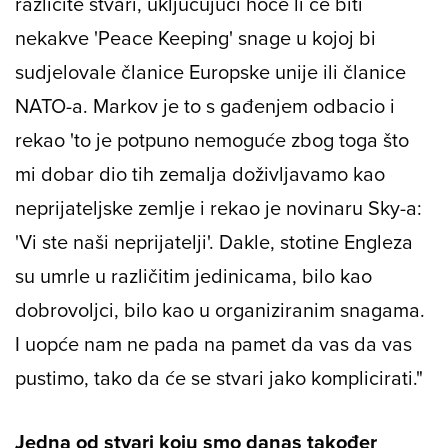
različite stvari, uključujući hoće li će biti
nekakve 'Peace Keeping' snage u kojoj bi
sudjelovale članice Europske unije ili članice
NATO-a. Markov je to s gađenjem odbacio i
rekao 'to je potpuno nemoguće zbog toga što
mi dobar dio tih zemalja doživljavamo kao
neprijateljske zemlje i rekao je novinaru Sky-a:
'Vi ste naši neprijatelji'. Dakle, stotine Engleza
su umrle u različitim jedinicama, bilo kao
dobrovoljci, bilo kao u organiziranim snagama.
I uopće nam ne pada na pamet da vas da vas
pustimo, tako da će se stvari jako komplicirati."
Jedna od stvari koju smo danas također