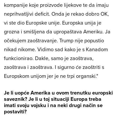
kompanije koje proizvode lijekove te da imaju
neprihvatljivi deficit. Onda je rekao dobro OK,
vi ste dio Europske unije. Europska unija je
grozna i smišljena da upropaštava Ameriku. Ja
očekujem zaoštravanje. Trump nije popustio
nikad nikome. Vidimo sad kako je s Kanadom
funkcionirao. Dakle, samo je zaoštrava,
zaoštrava i zaoštrava. I sigurno će zaoštriti s
Europskom unijom jer je ne trpi organski."
Je li uopće Amerika u ovom trenutku europski
saveznik? Je li u toj situaciji Europa treba
imati svoju vojsku i na neki drugi način se
postaviti?