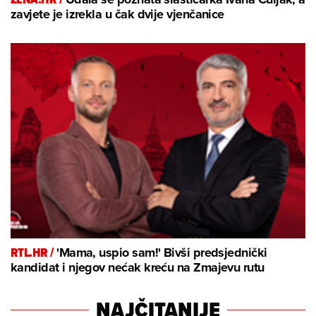
zavjete je izrekla u čak dvije vjenčanice
RTL.HR /
'Mama, uspio sam!' Bivši predsjednički
kandidat i njegov nećak kreću na Zmajevu rutu
NAJČITANIJE