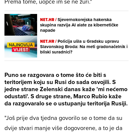
Prema tome, uopće im se ne žuri."
NET.HR /
Sjevernokorejska hakerska
skupina razvija AI alate za kibernetičke
napade
NET.HR /
Policija ušla u Gradsku upravu
Slavonskog Broda: Na meti gradonačelnik i
bliski suradnici?
Puno se razgovara o tome što će biti s
teritorijem koju su Rusi do sada osvojili. S
jedne strane Zelenski danas kaže 'mi nećemo
odustati'. S druge strane, Marco Rubio kaže
da razgovaralo se o ustupanju teritorija Rusiji.
"Još prije dva tjedna govorilo se o tome da su
dvije stvari manje više dogovorene, a to je da