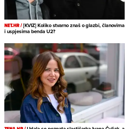
NET.HR /
[KVIZ] Koliko stvarno znaš o glazbi, članovima
i uspjesima benda U2?
ZENA.HR /
Udala se poznata slastičarka Ivana Čuljak, a