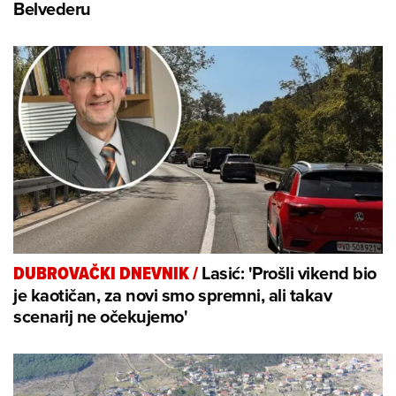
Belvederu
Lasić: 'Prošli vikend bio
DUBROVAČKI DNEVNIK
/
je kaotičan, za novi smo spremni, ali takav
scenarij ne očekujemo'