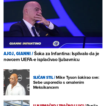
Šoka za Infantina: Isplivalo da je
AJOJ, GIANNI
/
novcem UEFA-e isplaćivao ljubavnicu
SLIČAN STIL
/
Mike Tyson šokirao sve:
Sebe usporedio s omalenim
Meksikancem
U NJEMAČKOJ ZRAČNOJ LUCI
/
Rusija