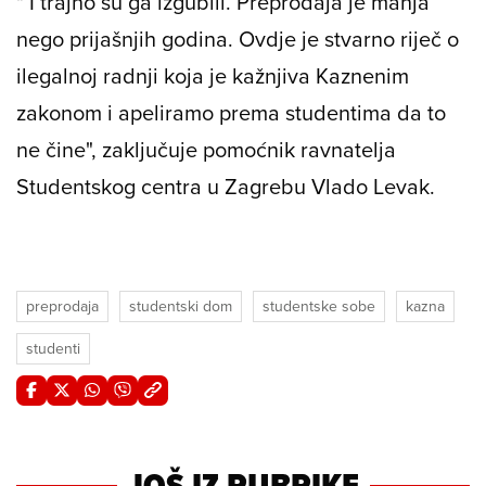
" I trajno su ga izgubili. Preprodaja je manja
nego prijašnjih godina. Ovdje je stvarno riječ o
ilegalnoj radnji koja je kažnjiva Kaznenim
zakonom i apeliramo prema studentima da to
ne čine", zaključuje pomoćnik ravnatelja
Studentskog centra u Zagrebu Vlado Levak.
preprodaja
studentski dom
studentske sobe
kazna
studenti
JOŠ IZ RUBRIKE