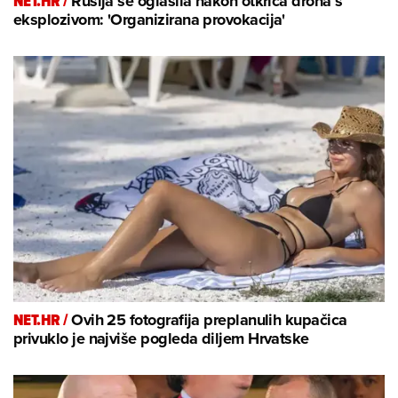
NET.HR /
Rusija se oglasila nakon otkrića drona s
eksplozivom: 'Organizirana provokacija'
NET.HR /
Ovih 25 fotografija preplanulih kupačica
privuklo je najviše pogleda diljem Hrvatske