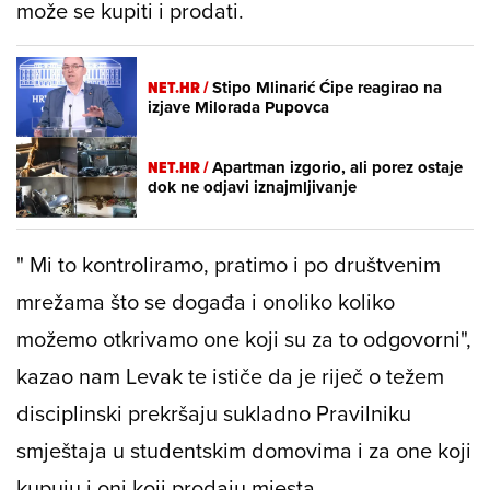
može se kupiti i prodati.
NET.HR /
Stipo Mlinarić Ćipe reagirao na
izjave Milorada Pupovca
NET.HR /
Apartman izgorio, ali porez ostaje
dok ne odjavi iznajmljivanje
" Mi to kontroliramo, pratimo i po društvenim
mrežama što se događa i onoliko koliko
možemo otkrivamo one koji su za to odgovorni",
kazao nam Levak te ističe da je riječ o težem
disciplinski prekršaju sukladno Pravilniku
smještaja u studentskim domovima i za one koji
kupuju i oni koji prodaju mjesta.