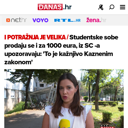
I POTRAŽNJA JE VELIKA
/
Studentske sobe
prodaju se i za 1000 eura, iz SC -a
upozoravaju: 'To je kažnjivo Kaznenim
zakonom'
Loaded
: