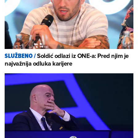
Soldić odlazi iz ONE-a: Pred njim je
SLUŽBENO
/
najvažnija odluka karijere