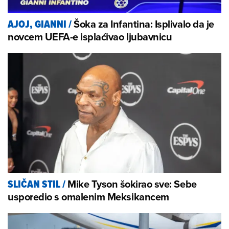
Šoka za Infantina: Isplivalo da je
AJOJ, GIANNI
/
novcem UEFA-e isplaćivao ljubavnicu
Mike Tyson šokirao sve: Sebe
SLIČAN STIL
/
usporedio s omalenim Meksikancem