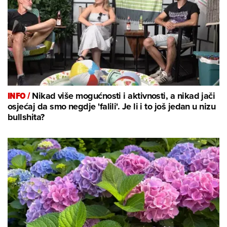
INFO /
Nikad više mogućnosti i aktivnosti, a nikad jači
osjećaj da smo negdje 'falili'. Je li i to još jedan u nizu
bullshita?