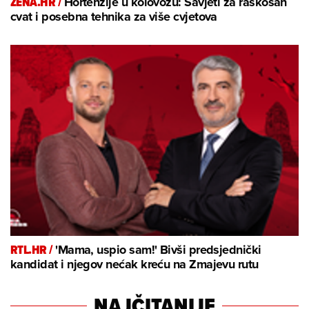
ZENA.HR /
Hortenzije u kolovozu: Savjeti za raskošan
cvat i posebna tehnika za više cvjetova
RTL.HR /
'Mama, uspio sam!' Bivši predsjednički
kandidat i njegov nećak kreću na Zmajevu rutu
NAJČITANIJE