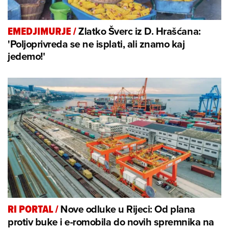
Zlatko Šverc iz D. Hrašćana:
EMEDJIMURJE
/
'Poljoprivreda se ne isplati, ali znamo kaj
jedemo!'
Nove odluke u Rijeci: Od plana
RI PORTAL
/
protiv buke i e-romobila do novih spremnika na