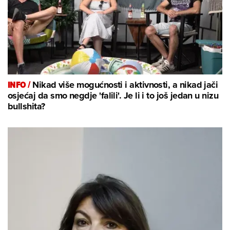
INFO /
Nikad više mogućnosti i aktivnosti, a nikad jači
osjećaj da smo negdje 'falili'. Je li i to još jedan u nizu
bullshita?