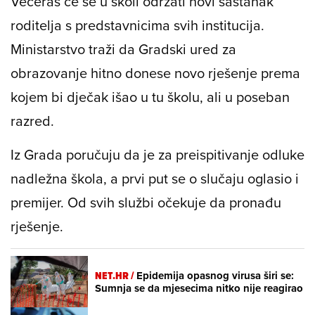
Večeras će se u školi održati novi sastanak
roditelja s predstavnicima svih institucija.
Ministarstvo traži da Gradski ured za
obrazovanje hitno donese novo rješenje prema
kojem bi dječak išao u tu školu, ali u poseban
razred.
Iz Grada poručuju da je za preispitivanje odluke
nadležna škola, a prvi put se o slučaju oglasio i
premijer. Od svih službi očekuje da pronađu
rješenje.
NET.HR /
Epidemija opasnog virusa širi se:
Sumnja se da mjesecima nitko nije reagirao