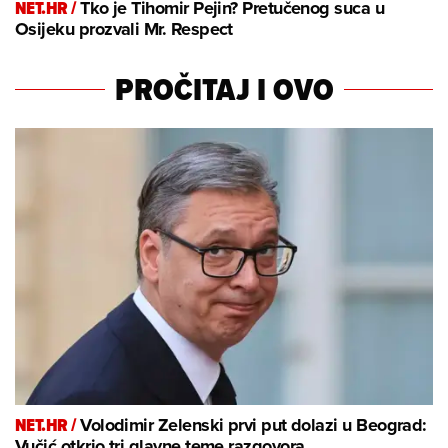
NET.HR /
Tko je Tihomir Pejin? Pretučenog suca u
Osijeku prozvali Mr. Respect
PROČITAJ I OVO
NET.HR /
Volodimir Zelenski prvi put dolazi u Beograd:
Vučić otkrio tri glavne teme razgovora