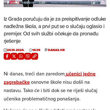
24.80%
Current
0:05
/
Duration
1:20
Play
Unmute
Picture-
Fulls
in-
Picture
Time
Iz Grada poručuju da je za preispitivanje odluke
nadležna škola, a prvi put se o slučaju oglasio i
premijer. Od svih službi očekuje da pronađu
rješenje
24.10.2024.
14:39
DANAS.HR
Ni danas, treći dan zaredom
učenici jedne
zagrebačke
osnovne škole nisu došli na
nastavu. Tako će i biti dok se ne riješi slučaj
učenika problematičnog ponašanja.