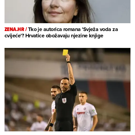
ZENA.HR /
Tko je autorica romana 'Svježa voda za
cvijeće'? Hrvatice obožavaju njezine knjige