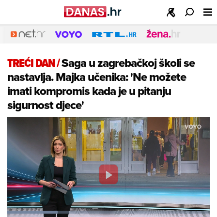
TREĆI DAN
/
Saga u zagrebačkoj školi se
nastavlja. Majka učenika: 'Ne možete
imati kompromis kada je u pitanju
sigurnost djece'
Play
Video
Loaded
: