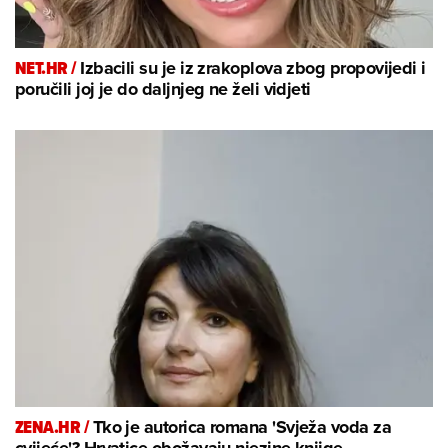
NET.HR /
Izbacili su je iz zrakoplova zbog propovijedi i
poručili joj je do daljnjeg ne želi vidjeti
ZENA.HR /
Tko je autorica romana 'Svježa voda za