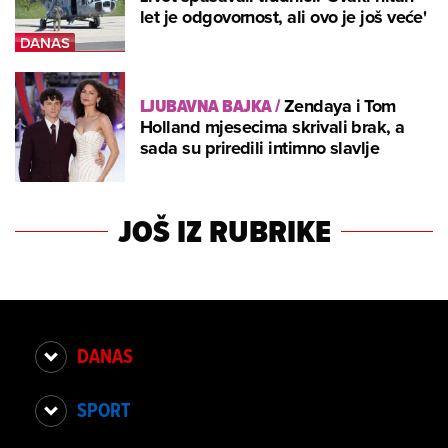
let je odgovornost, ali ovo je još veće'
LJUBAVNA BAJKA
/
Zendaya i Tom
Holland mjesecima skrivali brak, a
sada su priredili intimno slavlje
JOŠ IZ RUBRIKE
DANAS
SPORT