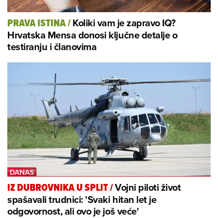
Koliki vam je zapravo IQ?
PRAVA ISTINA
/
Hrvatska Mensa donosi ključne detalje o
testiranju i članovima
Vojni piloti život
IZ DUBROVNIKA U SPLIT
/
spašavali trudnici: 'Svaki hitan let je
odgovornost, ali ovo je još veće'