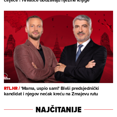
cvijeće'? Hrvatice obožavaju njezine knjige
RTL.HR /
'Mama, uspio sam!' Bivši predsjednički
kandidat i njegov nećak kreću na Zmajevu rutu
NAJČITANIJE