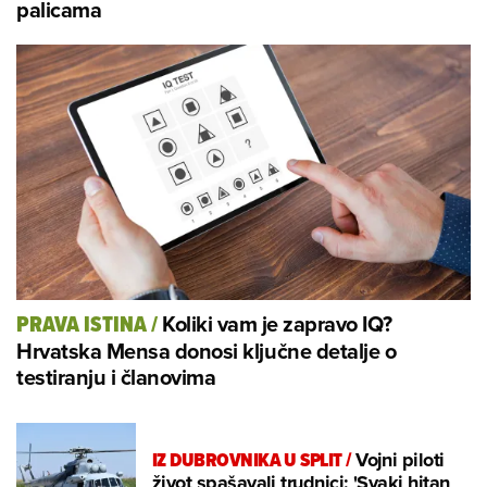
palicama
Koliki vam je zapravo IQ?
PRAVA ISTINA
/
Hrvatska Mensa donosi ključne detalje o
testiranju i članovima
IZ DUBROVNIKA U SPLIT
/
Vojni piloti
život spašavali trudnici: 'Svaki hitan