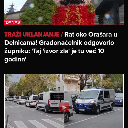
TRAŽI UKLANJANJE
/
Rat oko Orašara u
Delnicama! Gradonačelnik odgovorio
župniku: 'Taj 'izvor zla' je tu već 10
godina'