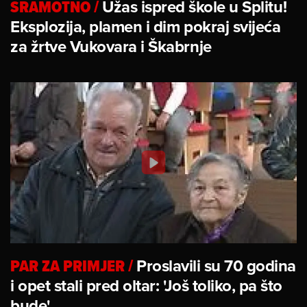
SRAMOTNO
/
Užas ispred škole u Splitu!
Eksplozija, plamen i dim pokraj svijeća
za žrtve Vukovara i Škabrnje
PAR ZA PRIMJER
/
Proslavili su 70 godina
i opet stali pred oltar: 'Još toliko, pa što
bude'