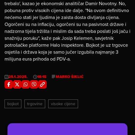
trebalo', kazao je ekonomski analitičar Damir Novotny. No,
pobuna protiv visokih cijena ide dalje. "Na ovom definitivno
nećemo stati jer ljudima je zaista dosta divljanja cijena.
Ogorčeni su na inflaciju, ogorčeni su na pasivnost države i
nadzorna tijela tržišta i mislim da sada treba poslati još jaču i
snažniju poruku", kaže pak Josip Kelemen, savjetnik
potrošačke platforme Halo inspektore. Bojkot je uz trgovce
osjetila i država koja je samo jučer izgubila najmanje 3
milijuna eura prihoda od PDV-a.
25.1.2025.
18:15
MARKO ŠIKLIĆ
bojkot
trgovine
visoke cijene