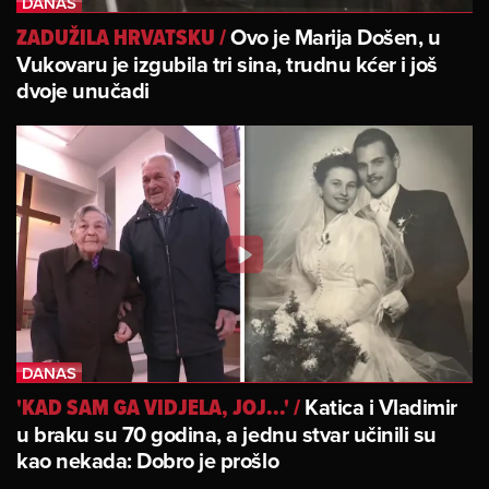
Ovo je Marija Došen, u
ZADUŽILA HRVATSKU
/
Vukovaru je izgubila tri sina, trudnu kćer i još
dvoje unučadi
Katica i Vladimir
'KAD SAM GA VIDJELA, JOJ...'
/
u braku su 70 godina, a jednu stvar učinili su
kao nekada: Dobro je prošlo