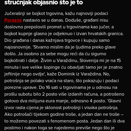
stručnjak objasnio što je to
Jučerašnji se bojkot trgovina, kažu najnoviji podaci
Porezne
nastavio se u danas. Doduše, građani nisu
doslovno prepolovili promet u trgovinama kao jučer, a
bojkot kupnje glasno je odjeknuo i izvan hrvatskih granica.
Dio građana i danas kažnjava trgovce i kupuju samo
najosnovnije. 'Stvarno mislim da je ljudima preko glave
došlo. Ja osobno za sebe mogu reći da ću sigurno
bojkotirati i dalje. Živim u Varaždinu, Slovenija mi je na 15
minuta i sve velike šopinge ću obavljati tamo jer je znatno
jeftinije nego ovdje', kaže Dominik iz Varaždina. No,
potrošnja se polako vraća na staro, što pokazuju i podaci
porezne uprave. Do 16 sati u trgovinama je u odnosu na
prošlu subotu bilo 2 posto više izdanih računa, a potrošeno
gotovo dva milijuna eura manje, odnosno 4 posto. 'Glavni
izvor rasta cijena je sklonost potrošnji i visoka potrošnja.
Ako potrošači tijekom godine troše, a jedan dan ne troše –
to možemo povezati s fenomenom posta. Jedan dan ili dva
postimo i nakon toga se najedemo previše nego što je