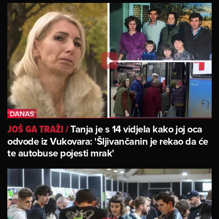
Tanja je s 14 vidjela kako joj oca
JOŠ GA TRAŽI
/
odvode iz Vukovara: 'Šljivančanin je rekao da će
te autobuse pojesti mrak'