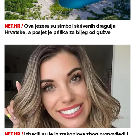
NET.HR /
Ova jezera su simbol skrivenih dragulja
Hrvatske, a posjet je prilika za bijeg od gužve
NET.HR /
Izbacili su je iz zrakoplova zbog propovijedi i