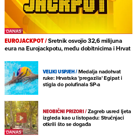
Sretnik osvojio 32,6 milijuna
EUROJACKPOT
/
eura na Eurojackpotu, među dobitnicima i Hrvat
VELIKI USPJEH
/
Medalja nadohvat
ruke: Hrvatska 'pregazila' Egipat i
stigla do polufinala SP-a
NEOBIČNI PRIZORI
/
Zagreb usred ljeta
izgleda kao u listopadu: Stručnjaci
otkrili što se događa