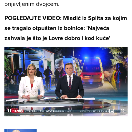
prijavljenim dvojcem.
POGLEDAJTE VIDEO: Mladić iz Splita za kojim
se tragalo otpušten iz bolnice: 'Najveća
zahvala je što je Lovre dobro i kod kuće'
Loaded
:
9.98%
/
Unmute