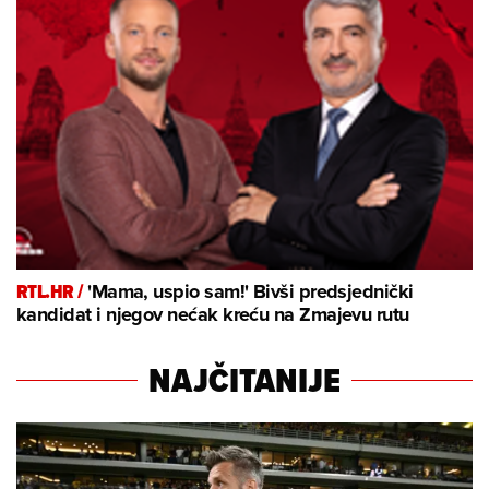
RTL.HR /
'Mama, uspio sam!' Bivši predsjednički
kandidat i njegov nećak kreću na Zmajevu rutu
NAJČITANIJE