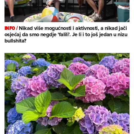
INFO /
Nikad više mogućnosti i aktivnosti, a nikad jači
osjećaj da smo negdje 'falili'. Je li i to još jedan u nizu
bullshita?