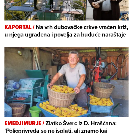
Na vrh dubovačke crkve vraćen križ,
KAPORTAL
/
u njega ugrađena i povelja za buduće naraštaje
Zlatko Šverc iz D. Hrašćana:
EMEDJIMURJE
/
'Poljoprivreda se ne isplati, ali znamo kaj