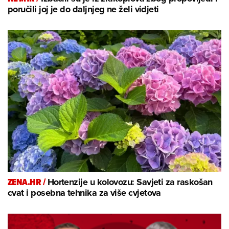
poručili joj je do daljnjeg ne želi vidjeti
ZENA.HR /
Hortenzije u kolovozu: Savjeti za raskošan
cvat i posebna tehnika za više cvjetova