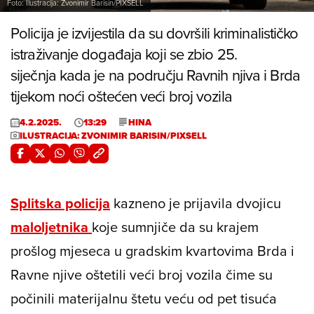
Foto: Ilustracija: Zvonimir Barisin/PIXSELL
Policija je izvijestila da su dovršili kriminalističko
istraživanje događaja koji se zbio 25.
siječnja kada je na području Ravnih njiva i Brda
tijekom noći oštećen veći broj vozila
4.2.2025.
13:29
HINA
ILUSTRACIJA: ZVONIMIR BARISIN/PIXSELL
Splitska policija
kazneno je prijavila dvojicu
maloljetnika
koje sumnjiče da su krajem
prošlog mjeseca u gradskim kvartovima Brda i
Ravne njive oštetili veći broj vozila čime su
počinili materijalnu štetu veću od pet tisuća