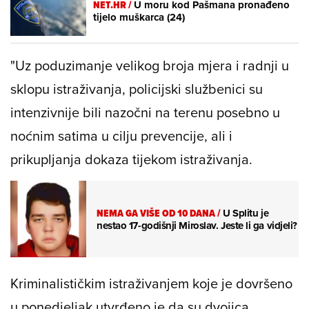
NET.HR /
U moru kod Pašmana pronađeno
tijelo muškarca (24)
"Uz poduzimanje velikog broja mjera i radnji u
sklopu istraživanja, policijski službenici su
intenzivnije bili nazočni na terenu posebno u
noćnim satima u cilju prevencije, ali i
prikupljanja dokaza tijekom istraživanja.
NEMA GA VIŠE OD 10 DANA
/
U Splitu je
nestao 17-godišnji Miroslav. Jeste li ga vidjeli?
Kriminalističkim istraživanjem koje je dovršeno
u ponedjeljak utvrđeno je da su dvojica