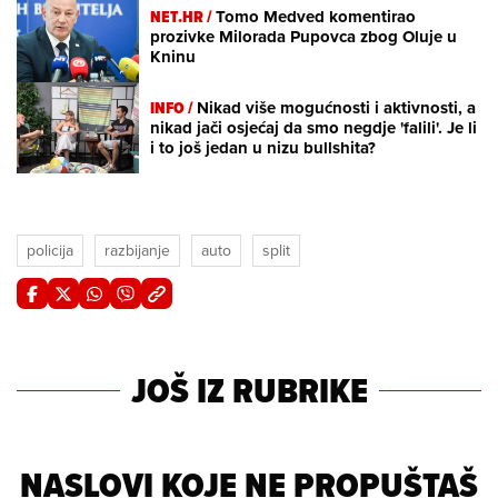
NET.HR /
Tomo Medved komentirao
prozivke Milorada Pupovca zbog Oluje u
Kninu
INFO /
Nikad više mogućnosti i aktivnosti, a
nikad jači osjećaj da smo negdje 'falili'. Je li
i to još jedan u nizu bullshita?
policija
razbijanje
auto
split
JOŠ IZ RUBRIKE
NASLOVI KOJE NE PROPUŠTAŠ