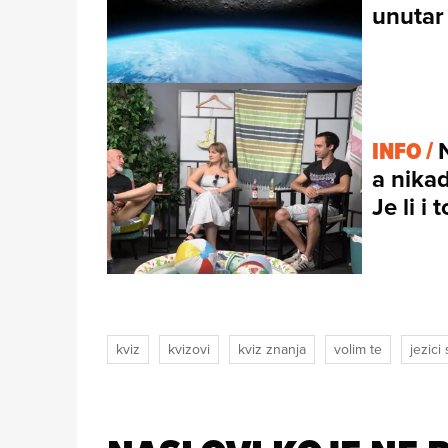
unutar
INFO /
a nikad
Je li i
kviz
kvizovi
kviz znanja
volim te
jezici 