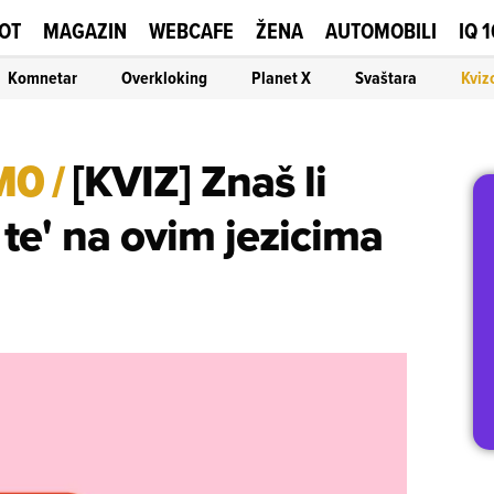
OT
MAGAZIN
WEBCAFE
ŽENA
AUTOMOBILI
IQ 
Komnetar
Overkloking
Planet X
Svaštara
Kviz
IMO
/
[KVIZ] Znaš li
 te' na ovim jezicima