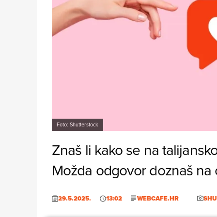
Foto: Shutterstock
Znaš li kako se na talijansk
Možda odgovor doznaš na 
29.5.2025.
13:02
WEBCAFE.HR
SHU