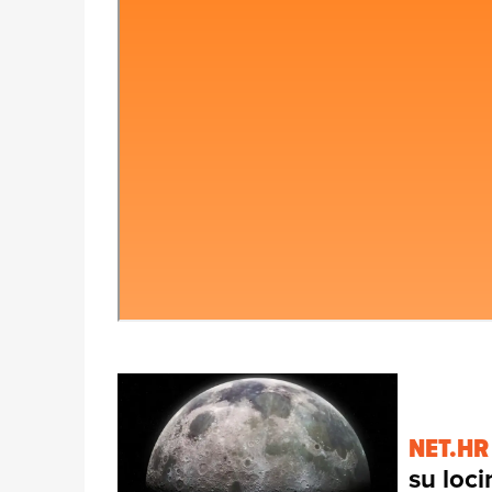
NET.HR
su loci