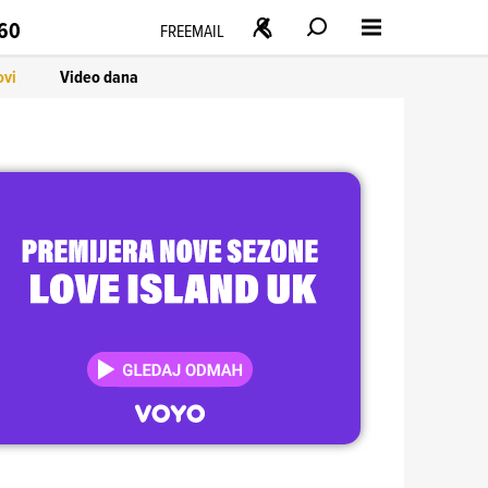
160
FREEMAIL
ovi
Video dana