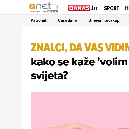
SPORT
H
Astronet
Cura dana
Dnevni horoskop
ZNALCI, DA VAS VID
kako se kaže 'volim
svijeta?