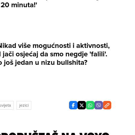
 20 minuta!'
Nikad više mogućnosti i aktivnosti,
 jači osjećaj da smo negdje 'falili'.
 to još jedan u nizu bullshita?
svijeta
jezici