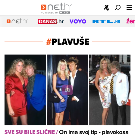
#
PLAVUŠE
On ima svoj tip - plavokosa
SVE SU BILE SLIČNE
/