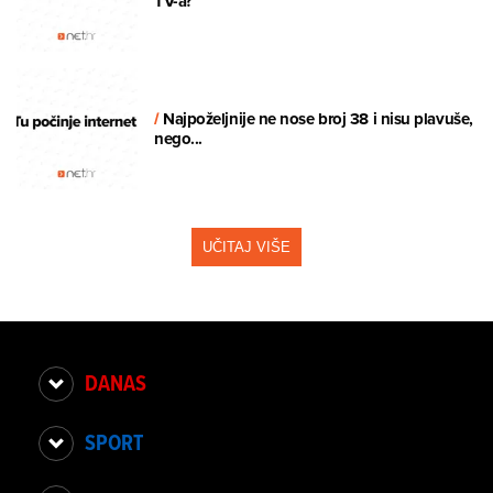
TV-a?
/
Najpoželjnije ne nose broj 38 i nisu plavuše,
nego...
UČITAJ VIŠE
DANAS
SPORT