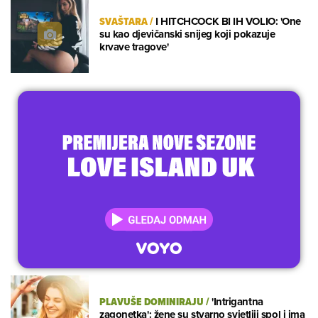
SVAŠTARA
/
I HITCHCOCK BI IH VOLIO: 'One
su kao djevičanski snijeg koji pokazuje
krvave tragove'
PLAVUŠE DOMINIRAJU
/
'Intrigantna
zagonetka': žene su stvarno svjetliji spol i ima