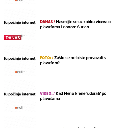
DANAS
/
Nasmijte se uz zbirku viceva o
plavušama Leonore Surian
FOTO:
/
Zašto se ne biste provozali s
plavušom?
VIDEO:
/
Kad Neno krene 'udarati' po
plavušama