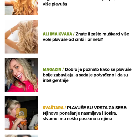
više plavuša
ALI IMA KVAKA
/
Znate li zašto muškarci više
vole plavuše od crnki i brineta?
MAGAZIN
/
Dobro je poznato kako se plavuše
bolje zabavljaju, a sada je potvrđeno i da su
inteligentnije
SVAŠTARA
/
PLAVUŠE SU VRSTA ZA SEBE:
Njihovo ponašanje nasmijava i šokira,
stvarno ima nešto posebno u njima