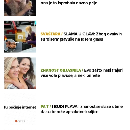
ona je to isprobala davno prije
SVAŠTARA
/
SLAMA U GLAVI: Zbog ovakvih
su 'bisera' plavuše na lošem glasu
ZNANOST OBJASNILA
/
Evo zašto neki frajeri
više vole plavuše, a neki brinete
PA T
/
I BUDI PLAVA I znanost se slaže s time
da su brinete apsolutne kraljice