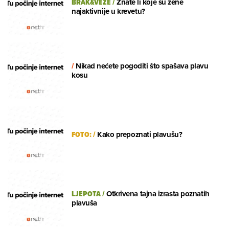
BRAK&VEZE
/
Znate li koje su žene
najaktivnije u krevetu?
/
Nikad nećete pogoditi što spašava plavu
kosu
FOTO:
/
Kako prepoznati plavušu?
LJEPOTA
/
Otkrivena tajna izrasta poznatih
plavuša