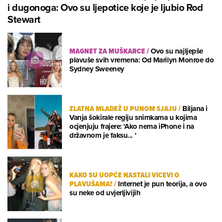
i dugonoga: Ovo su ljepotice koje je ljubio Rod
Stewart
MAGNET ZA MUŠKARCE
/
Ovo su najljepše
plavuše svih vremena: Od Marilyn Monroe do
Sydney Sweeney
ZLATNA MLADEŽ U PUNOM SJAJU
/
Biljana i
Vanja šokirale regiju snimkama u kojima
ocjenjuju frajere: 'Ako nema iPhone i na
državnom je faksu... '
KAKO SU UOPĆE NASTALI VICEVI O
PLAVUŠAMA?
/
Internet je pun teorija, a ovo
su neke od uvjerljivijih