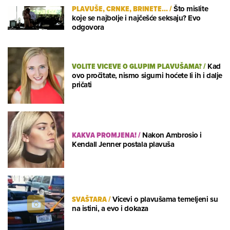
PLAVUŠE, CRNKE, BRINETE...
/
Što mislite
koje se najbolje i najčešće seksaju? Evo
odgovora
VOLITE VICEVE O GLUPIM PLAVUŠAMA?
/
Kad
ovo pročitate, nismo sigurni hoćete li ih i dalje
pričati
KAKVA PROMJENA!
/
Nakon Ambrosio i
Kendall Jenner postala plavuša
SVAŠTARA
/
Vicevi o plavušama temeljeni su
na istini, a evo i dokaza