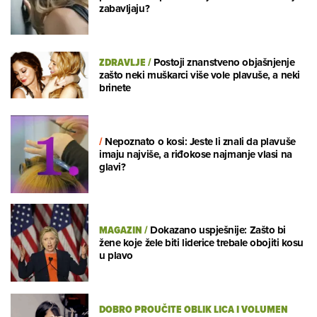
zabavljaju?
ZDRAVLJE
/
Postoji znanstveno objašnjenje
zašto neki muškarci više vole plavuše, a neki
brinete
/
Nepoznato o kosi: Jeste li znali da plavuše
imaju najviše, a riđokose najmanje vlasi na
glavi?
MAGAZIN
/
Dokazano uspješnije: Zašto bi
žene koje žele biti liderice trebale obojiti kosu
u plavo
DOBRO PROUČITE OBLIK LICA I VOLUMEN