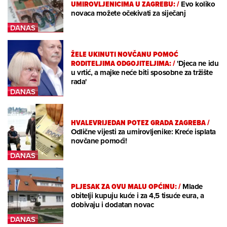
UMIROVLJENICIMA U ZAGREBU:
/
Evo koliko
novaca možete očekivati za siječanj
ŽELE UKINUTI NOVČANU POMOĆ
RODITELJIMA ODGOJITELJIMA:
/
'Djeca ne idu
u vrtić, a majke neće biti sposobne za tržište
rada'
HVALEVRIJEDAN POTEZ GRADA ZAGREBA
/
Odlične vijesti za umirovljenike: Kreće isplata
novčane pomoći!
PLJESAK ZA OVU MALU OPĆINU:
/
Mlade
obitelji kupuju kuće i za 4,5 tisuće eura, a
dobivaju i dodatan novac