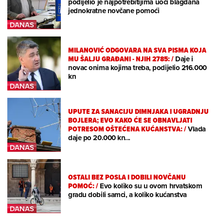
podijelio je najpotrebitijima uoči blagdana
jednokratne novčane pomoći
MILANOVIĆ ODGOVARA NA SVA PISMA KOJA
MU ŠALJU GRAĐANI - NJIH 2785:
/
Daje i
novac onima kojima treba, podijelio 216.000
kn
UPUTE ZA SANACIJU DIMNJAKA I UGRADNJU
BOJLERA; EVO KAKO ĆE SE OBNAVLJATI
POTRESOM OŠTEĆENA KUĆANSTVA:
/
Vlada
daje po 20.000 kn...
OSTALI BEZ POSLA I DOBILI NOVČANU
POMOĆ:
/
Evo koliko su u ovom hrvatskom
gradu dobili samci, a koliko kućanstva