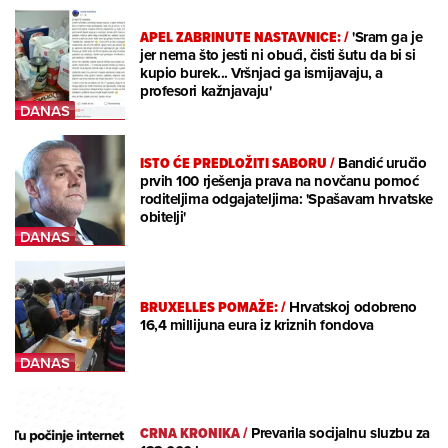
APEL ZABRINUTE NASTAVNICE:
/
'Sram ga je
jer nema što jesti ni obući, čisti šutu da bi si
kupio burek... Vršnjaci ga ismijavaju, a
profesori kažnjavaju'
ISTO ĆE PREDLOŽITI SABORU
/
Bandić uručio
prvih 100 rješenja prava na novčanu pomoć
roditeljima odgajateljima: 'Spašavam hrvatske
obitelji'
BRUXELLES POMAŽE:
/
Hrvatskoj odobreno
16,4 millijuna eura iz kriznih fondova
CRNA KRONIKA
/
Prevarila socijalnu sluzbu za