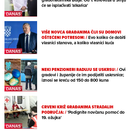
gradonačelnika Bulja: Od 1. kolovoza u Sinju
će se isplaćivati 'alkarica'
VIŠE NOVCA GRAĐANIMA ČIJI SU DOMOVI
OŠTEĆENI POTRESOM:
/
Evo koliko će dobiti
vlasnici stanova, a koliko vlasnici kuća
NEKI PENZIONERI RADUJU SE USKRSU:
/
Ovi
gradovi i županije će im podijeliti uskrsnice;
iznosi se kreću od 150 do 800 kuna
CRVENI KRIŽ GRAĐANIMA STRADALIH
PODRUČJA:
/
'Podignite novčanu pomoć do
19. ožujka'