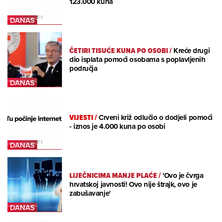
123.000 kuna
ČETIRI TISUĆE KUNA PO OSOBI
/
Kreće drugi
dio isplata pomoći osobama s poplavljenih
područja
VIJESTI
/
Crveni križ odlučio o dodjeli pomoći
- iznos je 4.000 kuna po osobi
LIJEČNICIMA MANJE PLAĆE
/
'Ovo je čvrga
hrvatskoj javnosti! Ovo nije štrajk, ovo je
zabušavanje'