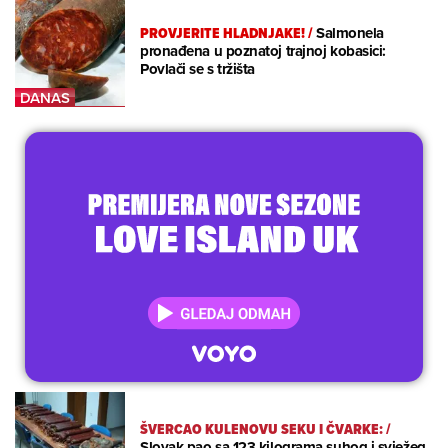
PROVJERITE HLADNJAKE!
/
Salmonela
pronađena u poznatoj trajnoj kobasici:
Povlači se s tržišta
ŠVERCAO KULENOVU SEKU I ČVARKE:
/
Slovak pao sa 123 kilograma suhog i svježeg