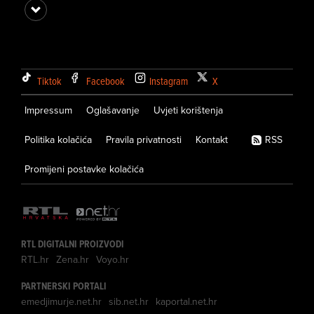
Tiktok
Facebook
Instagram
X
Impressum
Oglašavanje
Uvjeti korištenja
Politika kolačića
Pravila privatnosti
Kontakt
RSS
Promijeni postavke kolačića
RTL DIGITALNI PROIZVODI
RTL.hr
Zena.hr
Voyo.hr
PARTNERSKI PORTALI
emedjimurje.net.hr
sib.net.hr
kaportal.net.hr