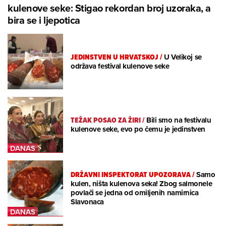
kulenove seke: Stigao rekordan broj uzoraka, a
bira se i ljepotica
JEDINSTVEN U HRVATSKOJ
/
U Velikoj se
održava festival kulenove seke
TEŽAK POSAO ZA ŽIRI
/
Bili smo na festivalu
kulenove seke, evo po čemu je jedinstven
DRŽAVNI INSPEKTORAT UPOZORAVA
/
Samo
kulen, ništa kulenova seka! Zbog salmonele
povlači se jedna od omiljenih namirnica
Slavonaca