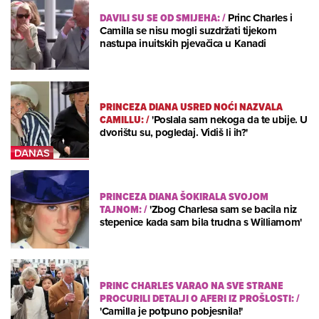
DAVILI SU SE OD SMIJEHA:
/
Princ Charles i
Camilla se nisu mogli suzdržati tijekom
nastupa inuitskih pjevačica u Kanadi
PRINCEZA DIANA USRED NOĆI NAZVALA
CAMILLU:
/
'Poslala sam nekoga da te ubije. U
dvorištu su, pogledaj. Vidiš li ih?'
PRINCEZA DIANA ŠOKIRALA SVOJOM
TAJNOM:
/
'Zbog Charlesa sam se bacila niz
stepenice kada sam bila trudna s Williamom'
PRINC CHARLES VARAO NA SVE STRANE
PROCURILI DETALJI O AFERI IZ PROŠLOSTI:
/
'Camilla je potpuno pobjesnila!'