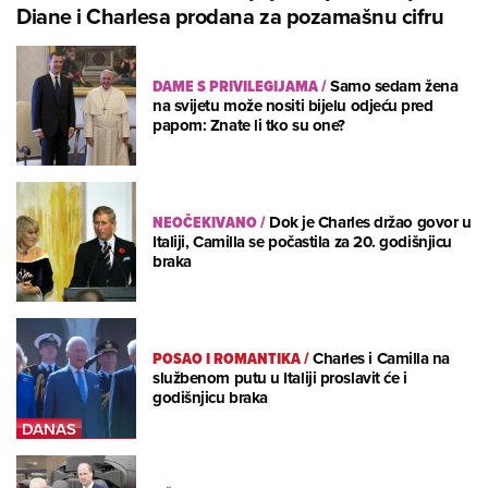
Diane i Charlesa prodana za pozamašnu cifru
DAME S PRIVILEGIJAMA
/
Samo sedam žena
na svijetu može nositi bijelu odjeću pred
papom: Znate li tko su one?
NEOČEKIVANO
/
Dok je Charles držao govor u
Italiji, Camilla se počastila za 20. godišnjicu
braka
POSAO I ROMANTIKA
/
Charles i Camilla na
službenom putu u Italiji proslavit će i
godišnjicu braka