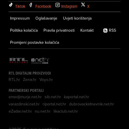
Tiktok
Facebook
Instagram
X
Impressum
Oglašavanje
Uvjeti korištenja
Politika kolačića
Pravila privatnosti
Kontakt
RSS
Promijeni postavke kolačića
RTL DIGITALNI PROIZVODI
RTL.hr
Zena.hr
Voyo.hr
PARTNERSKI PORTALI
emedjimurje.net.hr
sib.net.hr
kaportal.net.hr
varazdinski.net.hr
riportal.net.hr
dubrovackidnevnik.net.hr
eZadar.net.hr
nu.net.hr
likaclub.net.hr