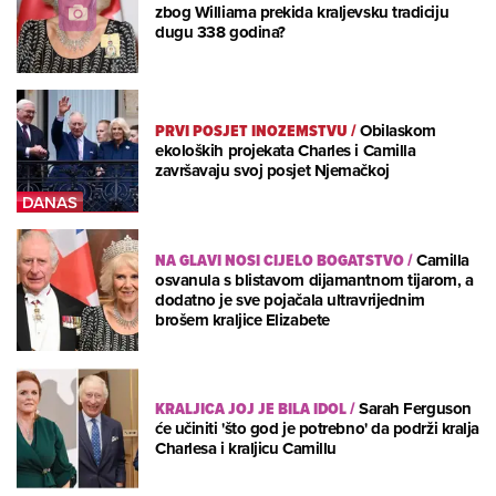
zbog Williama prekida kraljevsku tradiciju
dugu 338 godina?
PRVI POSJET INOZEMSTVU
/
Obilaskom
ekoloških projekata Charles i Camilla
završavaju svoj posjet Njemačkoj
NA GLAVI NOSI CIJELO BOGATSTVO
/
Camilla
osvanula s blistavom dijamantnom tijarom, a
dodatno je sve pojačala ultravrijednim
brošem kraljice Elizabete
KRALJICA JOJ JE BILA IDOL
/
Sarah Ferguson
će učiniti 'što god je potrebno' da podrži kralja
Charlesa i kraljicu Camillu