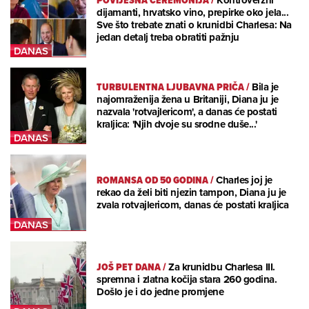
POVIJESNA CEREMONIJA
/
Kontroverzni
dijamanti, hrvatsko vino, prepirke oko jela...
Sve što trebate znati o krunidbi Charlesa: Na
jedan detalj treba obratiti pažnju
TURBULENTNA LJUBAVNA PRIČA
/
Bila je
najomraženija žena u Britaniji, Diana ju je
nazvala 'rotvajlericom', a danas će postati
kraljica: 'Njih dvoje su srodne duše...'
ROMANSA OD 50 GODINA
/
Charles joj je
rekao da želi biti njezin tampon, Diana ju je
zvala rotvajlericom, danas će postati kraljica
JOŠ PET DANA
/
Za krunidbu Charlesa III.
spremna i zlatna kočija stara 260 godina.
Došlo je i do jedne promjene