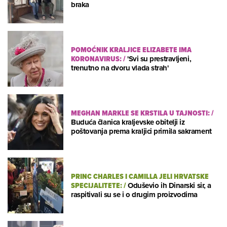
braka
POMOĆNIK KRALJICE ELIZABETE IMA
KORONAVIRUS:
/
'Svi su prestravljeni,
trenutno na dvoru vlada strah'
MEGHAN MARKLE SE KRSTILA U TAJNOSTI:
/
Buduća članica kraljevske obitelji iz
poštovanja prema kraljici primila sakrament
PRINC CHARLES I CAMILLA JELI HRVATSKE
SPECIJALITETE:
/
Oduševio ih Dinarski sir, a
raspitivali su se i o drugim proizvodima