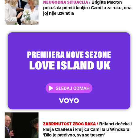
NEUGODNA SITUACIJA
/
Brigitte Macron
pokušala primiti kraljicu Camillu za ruku, ona
joj nije uzvratila
ZABRINUTOST ZBOG RAKA
/
Britanci dočekali
kralja Charlesa i kraljicu Camillu u Windsoru:
'Bilo je predivno, sva se tresem'