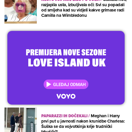
razjapila usta, izbuljivala oči: Svi su popadali
od smijeha kad su vidjeli kakve grimase radi
Camilla na Wimbledonu
PAPARAZZI IH DOČEKALI
/
Meghan i Harry
prvi put u javnosti nakon krunidbe Charlesa:
Šuška se da vojvotkinja krije trudnički
trbuščić?