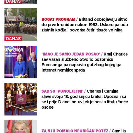
BOGAT PROGRAM
/
Britanci odbrojavaju sitno
do prve krunidbe nakon 1953. Uskoro parada
zlatnih kočija i povorka četiri tisuće vojnika
'IMAO JE SAMO JEDAN POSAO'
/
Kralj Charles
sav važan službeno otvorio pozornicu
Eurosonga pa napravio gaf zbog kojeg ga
internet nemilice sprda
SAD SU 'PUNOLJETNI'
/
Charles i Camilla
slave svoju 18. godišnjicu braka: Upoznali su
se i prije Diane, no uvijek je nosila titulu 'treće
osobe'
ZA NJU POMALO NEOBIČAN POTEZ
/
Camilla