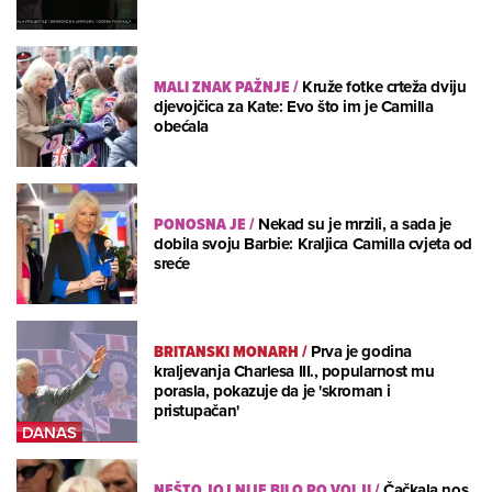
MALI ZNAK PAŽNJE
/
Kruže fotke crteža dviju
djevojčica za Kate: Evo što im je Camilla
obećala
PONOSNA JE
/
Nekad su je mrzili, a sada je
dobila svoju Barbie: Kraljica Camilla cvjeta od
sreće
BRITANSKI MONARH
/
Prva je godina
kraljevanja Charlesa III., popularnost mu
porasla, pokazuje da je 'skroman i
pristupačan'
NEŠTO JOJ NIJE BILO PO VOLJI
/
Čačkala nos,