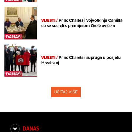
VIJESTI
/
Princ Charles i vojvotkinja Camilla
su se susreli s premijerom Oreškovićem
VIJESTI
/
Princ Charels i supruga u posjetu
Hrvatskoj
UČITAJ VIŠE
DANAS