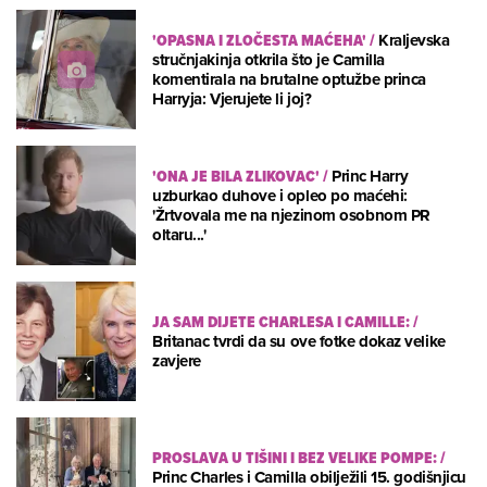
'OPASNA I ZLOČESTA MAĆEHA'
/
Kraljevska
stručnjakinja otkrila što je Camilla
komentirala na brutalne optužbe princa
Harryja: Vjerujete li joj?
'ONA JE BILA ZLIKOVAC'
/
Princ Harry
uzburkao duhove i opleo po maćehi:
'Žrtvovala me na njezinom osobnom PR
oltaru...'
JA SAM DIJETE CHARLESA I CAMILLE:
/
Britanac tvrdi da su ove fotke dokaz velike
zavjere
PROSLAVA U TIŠINI I BEZ VELIKE POMPE:
/
Princ Charles i Camilla obilježili 15. godišnjicu