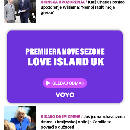
OČINSKA UPOZORENJA
/
Kralj Charles poslao
upozorenje Williama: 'Nemoj raditi moje
greške'
NIKAKO DA IM KRENE
/
Još jedna zdravstvena
drama u kraljevskoj obitelji: Camilla se
povlači s dužnosti