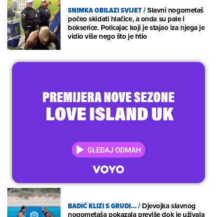
SNIMKA OBILAZI SVIJET
/
Slavni nogometaš
počeo skidati hlačice, a onda su pale i
bokserice. Policajac koji je stajao iza njega je
vidio više nego što je htio
BADIĆ KLIZI S GRUDI...
/
Djevojka slavnog
nogometaša pokazala previše dok je uživala