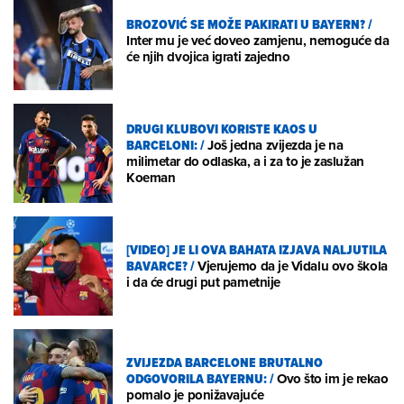
BROZOVIĆ SE MOŽE PAKIRATI U BAYERN?
/
Inter mu je već doveo zamjenu, nemoguće da
će njih dvojica igrati zajedno
DRUGI KLUBOVI KORISTE KAOS U
BARCELONI:
/
Još jedna zvijezda je na
milimetar do odlaska, a i za to je zaslužan
Koeman
[VIDEO] JE LI OVA BAHATA IZJAVA NALJUTILA
BAVARCE?
/
Vjerujemo da je Vidalu ovo škola
i da će drugi put pametnije
ZVIJEZDA BARCELONE BRUTALNO
ODGOVORILA BAYERNU:
/
Ovo što im je rekao
pomalo je ponižavajuće