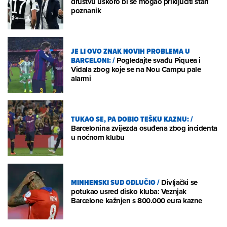
društvu uskoro bi se mogao priključiti stari
poznanik
JE LI OVO ZNAK NOVIH PROBLEMA U
BARCELONI:
/
Pogledajte svađu Piquea i
Vidala zbog koje se na Nou Campu pale
alarmi
TUKAO SE, PA DOBIO TEŠKU KAZNU:
/
Barcelonina zvijezda osuđena zbog incidenta
u noćnom klubu
MINHENSKI SUD ODLUČIO
/
Divljački se
potukao usred disko kluba: Veznjak
Barcelone kažnjen s 800.000 eura kazne