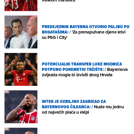
PREDSJEDNIK BAYERNA OTVORIO PALJBU PO
BOGATAŠIMA:
/
'Za prenapuhane cijene krivi
su PSG i City'
POTENCIJALNI TRANSFER LUKE MODRIĆA
POTPUNO POREMETIO TRŽIŠTE:
/
Bayernova
zvijezda mogla bi izvisiti zbog Hrvata
INTER JE OZBILJNO ZAGRIZAO ZA
BAYERNOVOG ČILEANCA:
/
Nude mu jednu
od najvećih plaća u ekipi