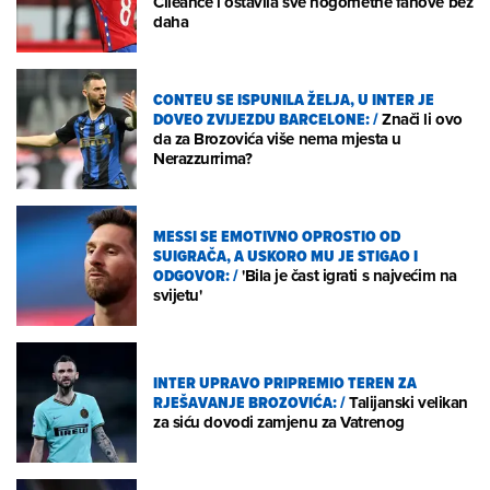
Čileance i ostavila sve nogometne fanove bez
daha
CONTEU SE ISPUNILA ŽELJA, U INTER JE
DOVEO ZVIJEZDU BARCELONE:
/
Znači li ovo
da za Brozovića više nema mjesta u
Nerazzurrima?
MESSI SE EMOTIVNO OPROSTIO OD
SUIGRAČA, A USKORO MU JE STIGAO I
ODGOVOR:
/
'Bila je čast igrati s najvećim na
svijetu'
INTER UPRAVO PRIPREMIO TEREN ZA
RJEŠAVANJE BROZOVIĆA:
/
Talijanski velikan
za siću dovodi zamjenu za Vatrenog