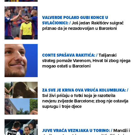
VALVERDE POLAKO GUBI KONCE U
SVLAČIONICI:
/
Još jedan Rakitićev suigrač
priznao da je nezadovoljan u Barceloni
CONTE SPAŠAVA RAKITIĆA:
/
Talijanski
strateg pomaže Varenom, Hrvat bi zbog njega
mogao ostati u Barceloni
ZA SVE JE KRIVA OVA VRUĆA KOLUMBIJKA:
/
Svi živi pričaju o fotki koja je razotkrila
nevjeru zvijezde Barcelone; zbog nje ostavlja
suprugu i troje djece
JUVE VRAĆA VEZNJAKA U TORINO:
/
Mandži i