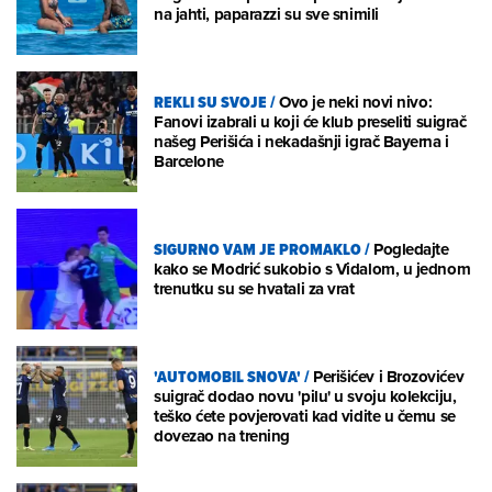
na jahti, paparazzi su sve snimili
REKLI SU SVOJE
/
Ovo je neki novi nivo:
Fanovi izabrali u koji će klub preseliti suigrač
našeg Perišića i nekadašnji igrač Bayerna i
Barcelone
SIGURNO VAM JE PROMAKLO
/
Pogledajte
kako se Modrić sukobio s Vidalom, u jednom
trenutku su se hvatali za vrat
'AUTOMOBIL SNOVA'
/
Perišićev i Brozovićev
suigrač dodao novu 'pilu' u svoju kolekciju,
teško ćete povjerovati kad vidite u čemu se
dovezao na trening