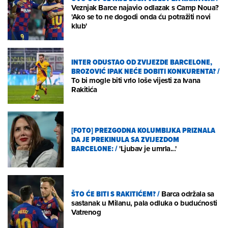
Veznjak Barce najavio odlazak s Camp Noua?
'Ako se to ne dogodi onda ću potražiti novi
klub'
INTER ODUSTAO OD ZVIJEZDE BARCELONE,
BROZOVIĆ IPAK NEĆE DOBITI KONKURENTA?
/
To bi mogle biti vrlo loše vijesti za Ivana
Rakitića
[FOTO] PREZGODNA KOLUMBIJKA PRIZNALA
DA JE PREKINULA SA ZVIJEZDOM
BARCELONE:
/
'Ljubav je umrla...'
ŠTO ĆE BITI S RAKITIĆEM?
/
Barca održala sa
sastanak u Milanu, pala odluka o budućnosti
Vatrenog