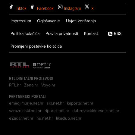
Tiktok
Facebook
Instagram
X
Impressum
Oglašavanje
Uvjeti korištenja
Politika kolačića
Pravila privatnosti
Kontakt
RSS
Promijeni postavke kolačića
RTL DIGITALNI PROIZVODI
RTL.hr
Zena.hr
Voyo.hr
PARTNERSKI PORTALI
emedjimurje.net.hr
sib.net.hr
kaportal.net.hr
varazdinski.net.hr
riportal.net.hr
dubrovackidnevnik.net.hr
eZadar.net.hr
nu.net.hr
likaclub.net.hr