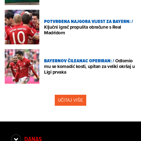
POTVRĐENA NAJGORA VIJEST ZA BAYERN:
/
Ključni igrač propušta obračune s Real
Madridom
BAYERNOV ČILEANAC OPERIRAN:
/
Odlomio
mu se komadić kosti, upitan za veliki okršaj u
Ligi prvaka
UČITAJ VIŠE
DANAS