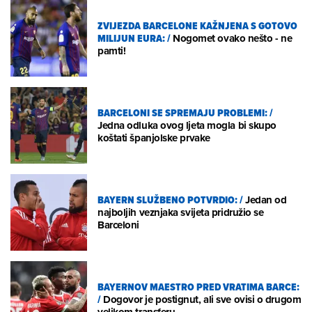
ZVIJEZDA BARCELONE KAŽNJENA S GOTOVO
MILIJUN EURA:
/
Nogomet ovako nešto - ne
pamti!
BARCELONI SE SPREMAJU PROBLEMI:
/
Jedna odluka ovog ljeta mogla bi skupo
koštati španjolske prvake
BAYERN SLUŽBENO POTVRDIO:
/
Jedan od
najboljih veznjaka svijeta pridružio se
Barceloni
BAYERNOV MAESTRO PRED VRATIMA BARCE:
/
Dogovor je postignut, ali sve ovisi o drugom
velikom transferu