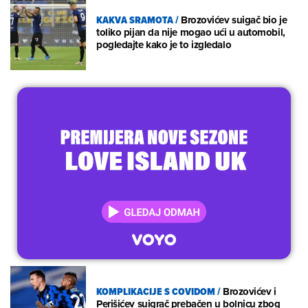
KAKVA SRAMOTA
/
Brozovićev suigač bio je
toliko pijan da nije mogao ući u automobil,
pogledajte kako je to izgledalo
KOMPLIKACIJE S COVIDOM
/
Brozovićev i
Perišićev suigrač prebačen u bolnicu zbog