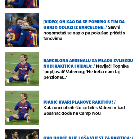
[VIDEO] ON KAO DA SE POMIRIO S TIM DA
UBRZO ODLAZI IZ BARCELONE:
/
Slavni
nogometaš se napio pa pokušao pričati s
fanovima
BARCELONA ARSENALU ZA MLADU ZVIJEZDU
NUDI RAKITIĆA I VIDALA:
/
Navijači Topnika
'popljuvali' Vatrenog; 'Ne treba nam taj
penzioner...'
PJANIĆ KVARI PLANOVE RAKITIĆU?
/
Katalonci otkrili što će biti s Vatrenim kad
Bosanac dođe na Camp Nou
OVO UOPĆE NIJE LOŠA VIJEST ZA RAKITIĆA:
/