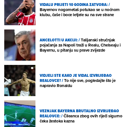
VIDALU PRIJETI 10 GODINA ZATVORA:
/
Bayernov nogometaš potukao se u noćnom
klubu, čaše i boce letjele su na sve strane
ANCELOTTI U AKCIJI:
/
Talijanski stručnjak
pojačanja za Napoli traži u Realu, Chelseaju i
Bayernu, u pitanju su prave zvijezde
VIDJELI STE KAKO JE VIDAL IZVRIJEĐAO
REALOVCE?
/
To nije sve, pogledajte što je
napravio Ronaldu
VEZNJAK BAYERNA BRUTALNO IZVRIJEĐAO
REALOVCE:
/
Čileanca zbog ovih riječi sigurno
čeka žestoka kazna