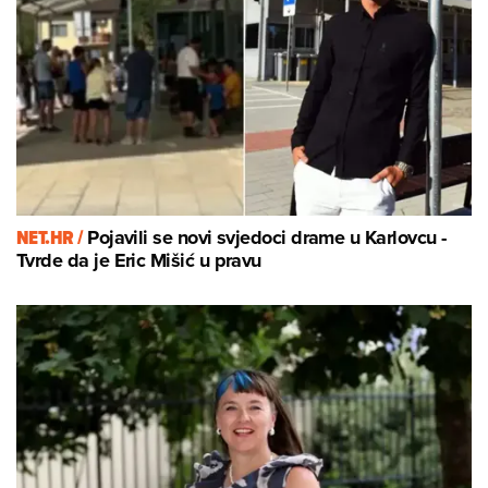
NET.HR /
Pojavili se novi svjedoci drame u Karlovcu -
Tvrde da je Eric Mišić u pravu