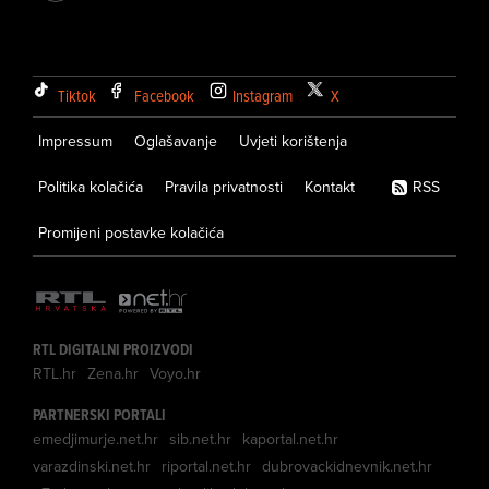
Tiktok
Facebook
Instagram
X
Impressum
Oglašavanje
Uvjeti korištenja
Politika kolačića
Pravila privatnosti
Kontakt
RSS
Promijeni postavke kolačića
RTL DIGITALNI PROIZVODI
RTL.hr
Zena.hr
Voyo.hr
PARTNERSKI PORTALI
emedjimurje.net.hr
sib.net.hr
kaportal.net.hr
varazdinski.net.hr
riportal.net.hr
dubrovackidnevnik.net.hr