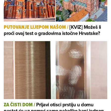
[KVIZ] Možeš li
PUTOVANJE LIJEPOM NAŠOM
/
proći ovaj test o gradovima istočne Hrvatske?
Prljavi otisci prstiju u domu
ZA ČISTI DOM
/
nestat će uz pomoć samo nekoliko kapi jednog