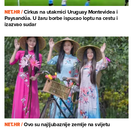
NET.HR /
Cirkus na utakmici Uruguay Montevidea i
Paysandúa. U žaru borbe ispucao loptu na cestu i
izazvao sudar
NET.HR /
Ovo su najljubaznije zemlje na svijetu