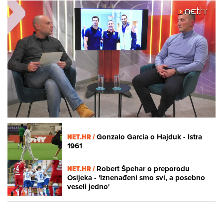
Loaded
:
10.59%
/
Unmute
NET.HR /
Gonzalo Garcia o Hajduk - Istra
1961
NET.HR /
Robert Špehar o preporodu
Osijeka - 'Iznenađeni smo svi, a posebno
veseli jedno'