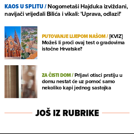
Nogometaši Hajduka izviždani,
KAOS U SPLITU
/
navijači vrijeđali Bilića i vikali: 'Uprava, odlazi!'
PUTOVANJE LIJEPOM NAŠOM
/
[KVIZ]
Možeš li proći ovaj test o gradovima
istočne Hrvatske?
ZA ČISTI DOM
/
Prljavi otisci prstiju u
domu nestat će uz pomoć samo
nekoliko kapi jednog sastojka
JOŠ IZ RUBRIKE