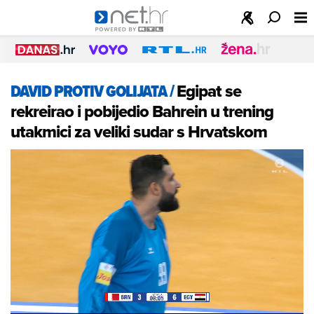
DAVID PROTIV GOLIJATA
/
Egipat se
rekreirao i pobijedio Bahrein u trening
utakmici za veliki sudar s Hrvatskom
Loaded
:
100.00%
/
Unmute