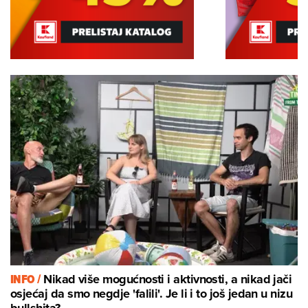
INFO /
Nikad više mogućnosti i aktivnosti, a nikad jači
osjećaj da smo negdje 'falili'. Je li i to još jedan u nizu
bullshita?