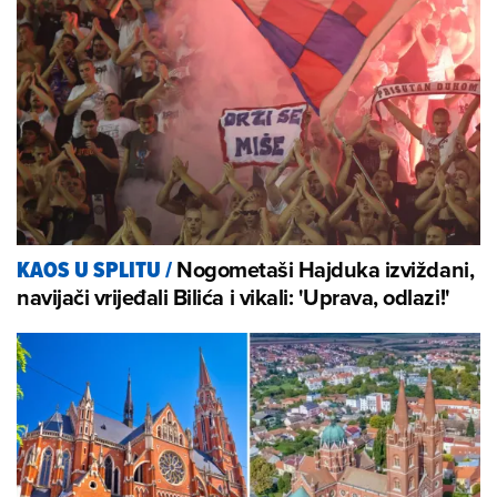
Nogometaši Hajduka izviždani,
KAOS U SPLITU
/
navijači vrijeđali Bilića i vikali: 'Uprava, odlazi!'