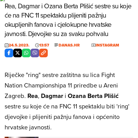
Rea, Dagmar i Ozana Berta Plišić sestre su koje
će na FNC 11 spektaklu plijeniti pažnju
okupljenih fanova i cjelokupne hrvatske
javnosti. Djevojke su za svaku pohvalu
24.5.2023.
13:57
DANAS.HR
INSTAGRAM
Riječke "ring" sestre zaštitna su lica
Fight
Nation Championshipa 11
priredbe u Areni
Zagreb.
Rea
,
Dagmar
i
Ozana Berta Plišić
sestre su koje će na
FNC 11
spektaklu biti 'ring'
djevojke i plijeniti pažnju fanova i općenito
hrvatske javnosti.