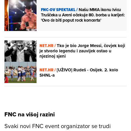
FNC-OV SPEKTAKL
/
Našu MMA ikonu Ivicu
Truščeka u Areni očekuje 80. borba u karijeri:
'Ovo će biti poput rock koncerta'
NET.HR /
Tko je bio Jorge Messi, čovjek koji
je stvorio legendu i zauvijek ostao u
njezinoj sjeni
NET.HR /
[UŽIVO] Rudeš - Osijek. 2. kolo
SHNL-a
FNC na višoj razini
Svaki novi
FNC
event organizator se trudi