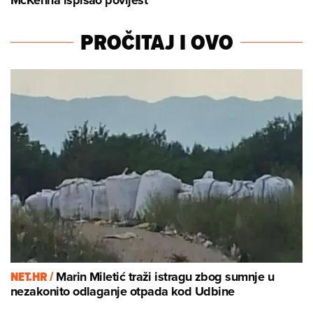
McKenna ispisao povijest
PROČITAJ I OVO
NET.HR /
Marin Miletić traži istragu zbog sumnje u
nezakonito odlaganje otpada kod Udbine