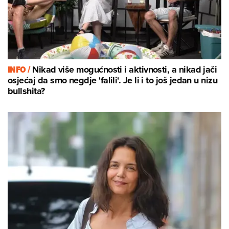
INFO /
Nikad više mogućnosti i aktivnosti, a nikad jači
osjećaj da smo negdje 'falili'. Je li i to još jedan u nizu
bullshita?