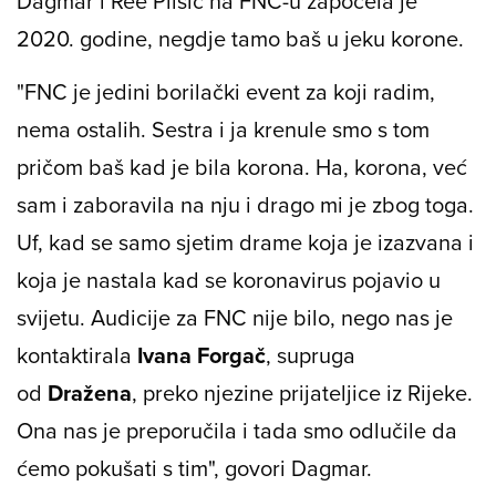
Dagmar i Ree Plišić na FNC-u započela je
2020. godine, negdje tamo baš u jeku korone.
"
FNC
je jedini borilački event za koji radim,
nema ostalih. Sestra i ja krenule smo s tom
pričom baš kad je bila korona. Ha, korona, već
sam i zaboravila na nju i drago mi je zbog toga.
Uf, kad se samo sjetim drame koja je izazvana i
koja je nastala kad se koronavirus pojavio u
svijetu. Audicije za FNC nije bilo, nego nas je
kontaktirala
Ivana Forgač
, supruga
od
Dražena
, preko njezine prijateljice iz Rijeke.
Ona nas je preporučila i tada smo odlučile da
ćemo pokušati s tim", govori Dagmar.