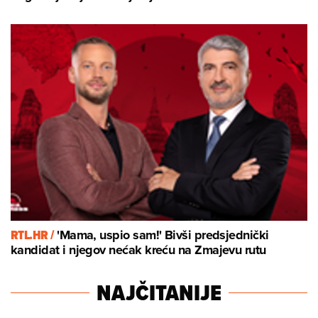
RTL.HR /
'Mama, uspio sam!' Bivši predsjednički
kandidat i njegov nećak kreću na Zmajevu rutu
NAJČITANIJE