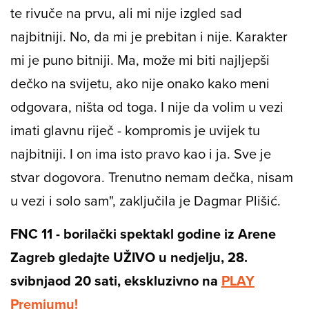
te rivuče na prvu, ali mi nije izgled sad
najbitniji. No, da mi je prebitan i nije. Karakter
mi je puno bitniji. Ma, može mi biti najljepši
dečko na svijetu, ako nije onako kako meni
odgovara, ništa od toga. I nije da volim u vezi
imati glavnu riječ - kompromis je uvijek tu
najbitniji. I on ima isto pravo kao i ja. Sve je
stvar dogovora. Trenutno nemam dečka, nisam
u vezi i solo sam", zaključila je Dagmar Plišić.
FNC 11 - borilački spektakl godine iz Arene
Zagreb gledajte UŽIVO u nedjelju, 28.
svibnja
od 20 sati, ekskluzivno na
PLAY
Premiumu!