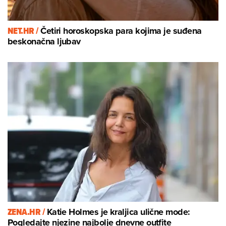
NET.HR /
Četiri horoskopska para kojima je suđena
beskonačna ljubav
ZENA.HR /
Katie Holmes je kraljica ulične mode:
Pogledajte njezine najbolje dnevne outfite