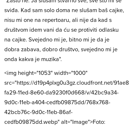
"Zašto ne. Ja slušam stvarno sve, sve što mi se
sviđa. Kad sam solo doma ne slušam baš cajke,
nisu mi one na repertoaru, ali nije da kad s
društvom idem vani da ću se protiviti odlasku
na cajke. Svejedno mi je, bitno mi je da je
dobra zabava, dobro društvo, svejedno mi je
onda kakva je muzika".
<img height="1053" width="1000"
src="https://d19p4plxg0u3gz.cloudfront.net/91ae
fa29-11ed-8e60-da9230f0d668/v/42bc9a34-
9d0c-11eb-a404-cedfb09875dd/768x768-
42bcb76c-9d0c-11eb-86af-
cedfb09875dd.webp" alt="Image">Foto: