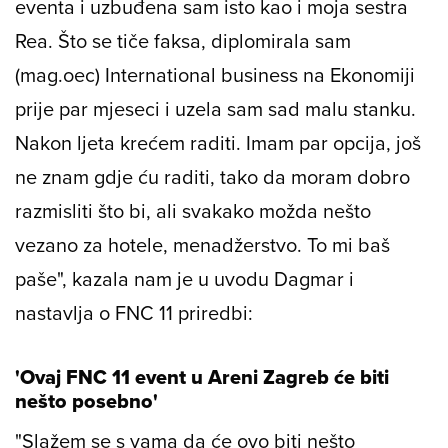
eventa i uzbuđena sam isto kao i moja sestra
Rea. Što se tiče faksa, diplomirala sam
(
mag.oec) International business
na
Ekonomiji
prije par mjeseci i uzela sam sad malu stanku.
Nakon ljeta krećem raditi. Imam par opcija, još
ne znam gdje ću raditi, tako da moram dobro
razmisliti što bi, ali svakako možda nešto
vezano za hotele, menadžerstvo. To mi baš
paše", kazala nam je u uvodu Dagmar i
nastavlja o
FNC 11
priredbi:
'Ovaj FNC 11 event u Areni Zagreb će biti
nešto posebno'
"Slažem se s vama da će ovo biti nešto