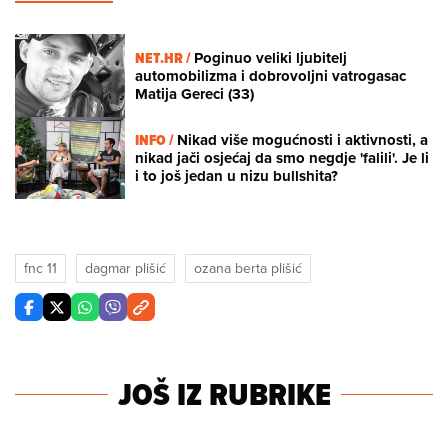
NET.HR /
Poginuo veliki ljubitelj
automobilizma i dobrovoljni vatrogasac
Matija Gereci (33)
INFO /
Nikad više mogućnosti i aktivnosti, a
nikad jači osjećaj da smo negdje 'falili'. Je li
i to još jedan u nizu bullshita?
fnc 11
dagmar plišić
ozana berta plišić
JOŠ IZ RUBRIKE