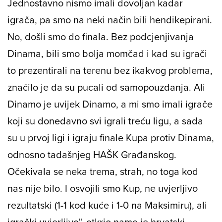
Jednostavno nismo imali dovoljan kadar
igrača, pa smo na neki način bili hendikepirani.
No, došli smo do finala. Bez podcjenjivanja
Dinama, bili smo bolja momčad i kad su igrači
to prezentirali na terenu bez ikakvog problema,
značilo je da su pucali od samopouzdanja. Ali
Dinamo je uvijek Dinamo, a mi smo imali igrače
koji su donedavno svi igrali treću ligu, a sada
su u prvoj ligi i igraju finale Kupa protiv Dinama,
odnosno tadašnjeg HAŠK Građanskog.
Očekivala se neka trema, strah, no toga kod
nas nije bilo. I osvojili smo Kup, ne uvjerljivo
rezultatski (1-1 kod kuće i 1-0 na Maksimiru), ali
igrački uvjerljivo", otkrio name je hrvatski