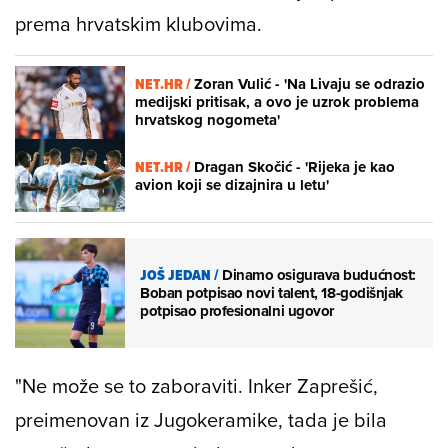
prema hrvatskim klubovima.
NET.HR /
Zoran Vulić - 'Na Livaju se odrazio
medijski pritisak, a ovo je uzrok problema
hrvatskog nogometa'
NET.HR /
Dragan Skočić - 'Rijeka je kao
avion koji se dizajnira u letu'
JOŠ JEDAN
/
Dinamo osigurava budućnost:
Boban potpisao novi talent, 18-godišnjak
potpisao profesionalni ugovor
"Ne može se to zaboraviti. Inker Zaprešić,
preimenovan iz Jugokeramike, tada je bila