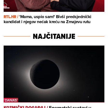
RTL.HR /
'Mama, uspio sam!' Bivši predsjednički
kandidat i njegov nećak kreću na Zmajevu rutu
NAJČITANIJE
Energetski sustavi u
KOZMIČKI DOGAĐAJ
/