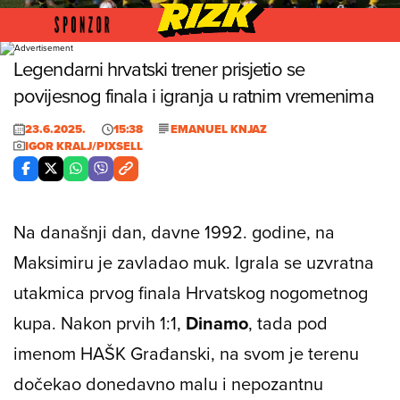
Foto: Igor Kralj/pixsell
Legendarni hrvatski trener prisjetio se
povijesnog finala i igranja u ratnim vremenima
23.6.2025.
15:38
EMANUEL KNJAZ
IGOR KRALJ/PIXSELL
Na današnji dan, davne 1992. godine, na
Maksimiru je zavladao muk. Igrala se uzvratna
utakmica prvog finala Hrvatskog nogometnog
kupa. Nakon prvih 1:1,
Dinamo
, tada pod
imenom HAŠK Građanski, na svom je terenu
dočekao donedavno malu i nepozantnu