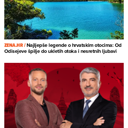
ZENA.HR /
Najljepše legende o hrvatskim otocima: Od
Odisejeve špilje do ukletih otoka i nesretnih ljubavi