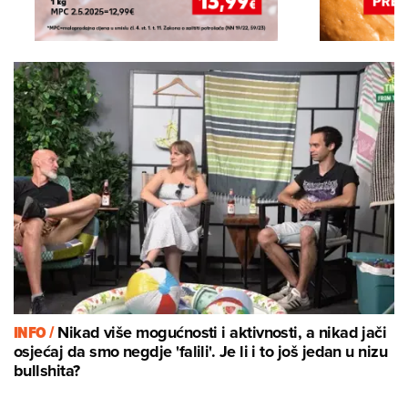
INFO /
Nikad više mogućnosti i aktivnosti, a nikad jači
osjećaj da smo negdje 'falili'. Je li i to još jedan u nizu
bullshita?