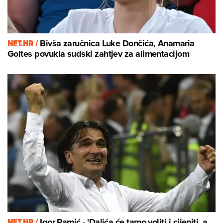
NET.HR /
Bivša zaručnica Luke Dončića, Anamaria
Goltes povukla sudski zahtjev za alimentacijom
NET.HR /
Igor Pamić - 'Dalića će tamo voliti i cijeniti, a