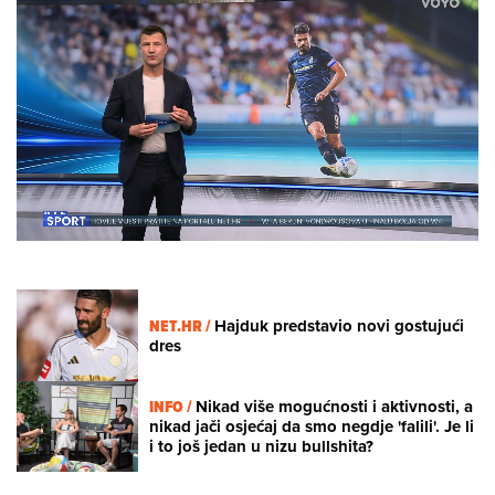
Loaded
:
55.61%
/
Unmute
NET.HR /
Hajduk predstavio novi gostujući
dres
INFO /
Nikad više mogućnosti i aktivnosti, a
nikad jači osjećaj da smo negdje 'falili'. Je li
i to još jedan u nizu bullshita?