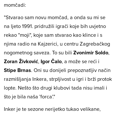
momčadi:
"Stvarao sam novu momčad, a onda su mi se
na ljeto 1991. pridružili igrači koje bih uvjetno
rekao "moji", koje sam stvarao kao klince i s
njima radio na Kajzerici, u centru Zagrebačkog
nogometnog saveza. To su bili
Zvonimir Soldo
,
Zoran Živković
,
Igor Čalo
, a može se reći i
Stipe Brnas
. Oni su donijeli prepoznatljiv način
razmišljanja Inkera, strpljivost u igri i brži protok
lopte. Nešto što drugi klubovi tada nisu imali i
što je bila naša 'forca'."
Inker je te sezone nerijetko tukao velikane,