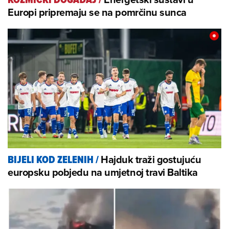
Europi pripremaju se na pomrčinu sunca
Hajduk traži gostujuću
BIJELI KOD ZELENIH
/
europsku pobjedu na umjetnoj travi Baltika