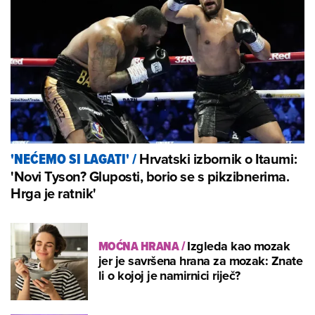
Hrvatski izbornik o Itaumi:
'NEĆEMO SI LAGATI'
/
'Novi Tyson? Gluposti, borio se s pikzibnerima.
Hrga je ratnik'
MOĆNA HRANA
/
Izgleda kao mozak
jer je savršena hrana za mozak: Znate
li o kojoj je namirnici riječ?