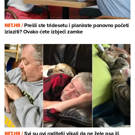
NET.HR /
Prešli ste tridesetu i planirate ponovno početi
izlaziti? Ovako ćete izbjeći zamke
NET.HR /
Svi su ovi roditelji vikali da ne žele psa ili