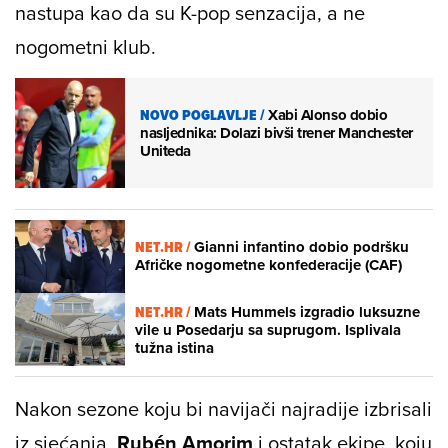
nastupa kao da su K-pop senzacija, a ne
nogometni klub.
NOVO POGLAVLJE
/
Xabi Alonso dobio
nasljednika: Dolazi bivši trener Manchester
Uniteda
NET.HR /
Gianni infantino dobio podršku
Afričke nogometne konfederacije (CAF)
NET.HR /
Mats Hummels izgradio luksuzne
vile u Posedarju sa suprugom. Isplivala
tužna istina
Nakon sezone koju bi navijači najradije izbrisali
iz sjećanja,
Rubén Amorim
i ostatak ekipe, koju