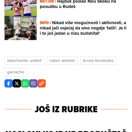
NET.HR /
Hajduk poslao Nou Skoku na
posudbu u Rudeš
INFO /
Nikad više mogućnosti i aktivnosti, a
nikad jači osjećaj da smo negdje 'falili'. Je li
i to još jedan u nizu bullshita?
manchester united
ruben amorim
bruno fernandes
garnacho
JOŠ IZ RUBRIKE