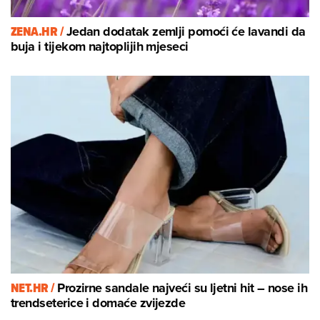
ZENA.HR /
Jedan dodatak zemlji pomoći će lavandi da
buja i tijekom najtoplijih mjeseci
NET.HR /
Prozirne sandale najveći su ljetni hit – nose ih
trendseterice i domaće zvijezde