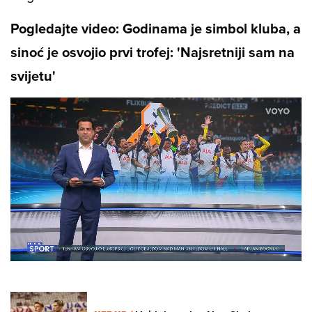
Pogledajte video: Godinama je simbol kluba, a
sinoć je osvojio prvi trofej: 'Najsretniji sam na
svijetu'
Loaded
:
27.28%
/
Unmute