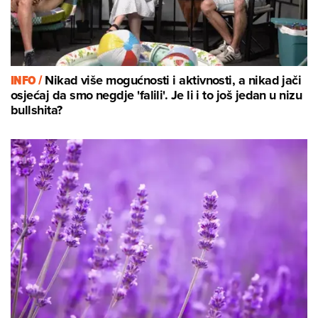
INFO /
Nikad više mogućnosti i aktivnosti, a nikad jači
osjećaj da smo negdje 'falili'. Je li i to još jedan u nizu
bullshita?