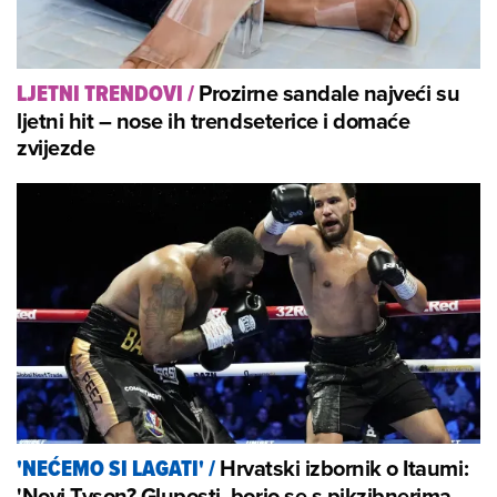
Prozirne sandale najveći su
LJETNI TRENDOVI
/
ljetni hit – nose ih trendseterice i domaće
zvijezde
Hrvatski izbornik o Itaumi:
'NEĆEMO SI LAGATI'
/
'Novi Tyson? Gluposti, borio se s pikzibnerima.