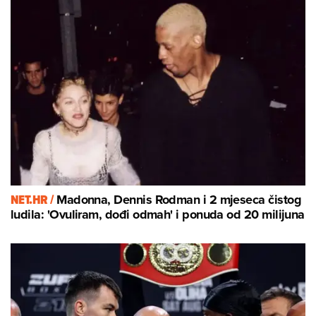
NET.HR /
Madonna, Dennis Rodman i 2 mjeseca čistog
ludila: 'Ovuliram, dođi odmah' i ponuda od 20 milijuna