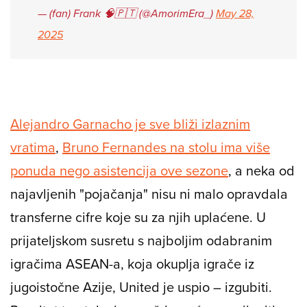
— (fan) Frank 🧠🇵🇹 (@AmorimEra_)
May 28,
2025
Alejandro Garnacho je sve bliži izlaznim
vratima
,
Bruno Fernandes na stolu ima više
ponuda nego asistencija ove sezone
, a neka od
najavljenih "pojačanja" nisu ni malo opravdala
transferne cifre koje su za njih uplaćene. U
prijateljskom susretu s najboljim odabranim
igračima ASEAN-a, koja okuplja igrače iz
jugoistočne Azije, United je uspio – izgubiti.