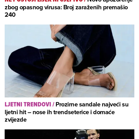
zbog opasnog virusa: Broj zaraženih premašio
240
Prozirne sandale najveći su
LJETNI TRENDOVI
/
ljetni hit – nose ih trendseterice i domaće
zvijezde