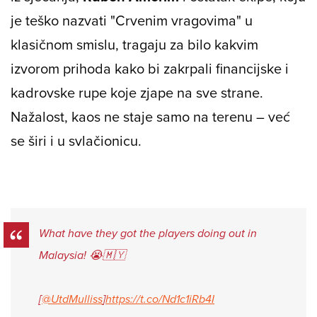
je teško nazvati "Crvenim vragovima" u
klasičnom smislu, tragaju za bilo kakvim
izvorom prihoda kako bi zakrpali financijske i
kadrovske rupe koje zjape na sve strane.
Nažalost, kaos ne staje samo na terenu – već
se širi i u svlačionicu.
What have they got the players doing out in
Malaysia! 😭🇲🇾
[
@UtdMulliss
]
https://t.co/Nd1c1iRb4I