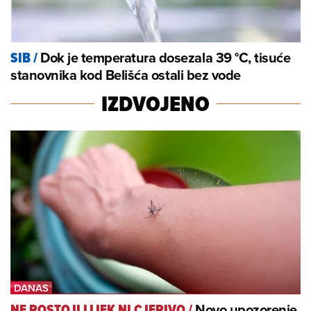
Dok je temperatura dosezala 39 °C, tisuće
SIB
/
stanovnika kod Belišća ostali bez vode
IZDVOJENO
Novo upozorenje
NE POSTOJI LIJEK NI CJEPIVO
/