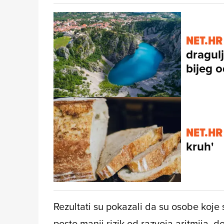
NET.HR
dragulj
bijeg 
NET.HR
kruh'
Rezultati su pokazali da su osobe koj
posto manji rizik od razvoja aritmija, 