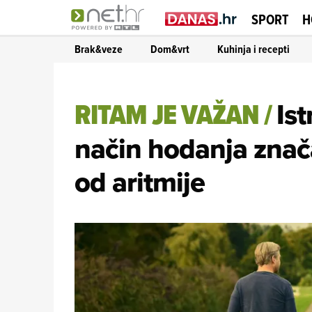
SPORT
H
Brak&veze
Dom&vrt
Kuhinja i recepti
RITAM JE VAŽAN
/
Ist
način hodanja znač
od aritmije