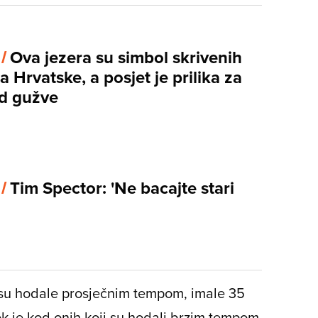
 /
Ova jezera su simbol skrivenih
a Hrvatske, a posjet je prilika za
od gužve
 /
Tim Spector: 'Ne bacajte stari
e su hodale prosječnim tempom, imale 35
dok je kod onih koji su hodali brzim tempom