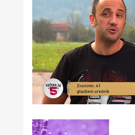
Loaded
:
14.84%
/
Unmute