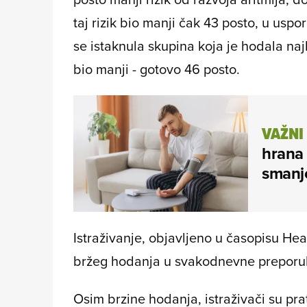
taj rizik bio manji čak 43 posto, u uspo
se istaknula skupina koja je hodala najbr
bio manji - gotovo 46 posto.
VAŽNI
hrana
smanje
Istraživanje, objavljeno u časopisu He
bržeg hodanja u svakodnevne preporuke
Osim brzine hodanja, istraživači su pra