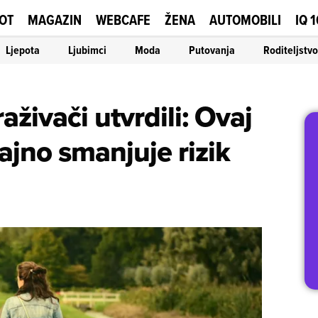
OT
MAGAZIN
WEBCAFE
ŽENA
AUTOMOBILI
IQ 
Ljepota
Ljubimci
Moda
Putovanja
Roditeljstvo
raživači utvrdili: Ovaj
ajno smanjuje rizik