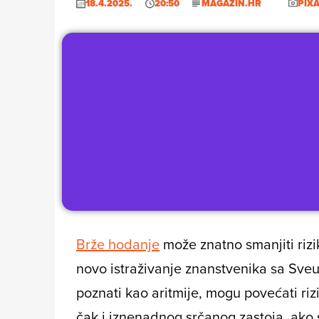
18.4.2025.
20:50
MAGAZIN.HR
PIX
Brže hodanje
može znatno smanjiti riz
novo istraživanje znanstvenika sa Sveu
poznati kao aritmije, mogu povećati ri
čak i iznenadnog srčanog zastoja, ako s