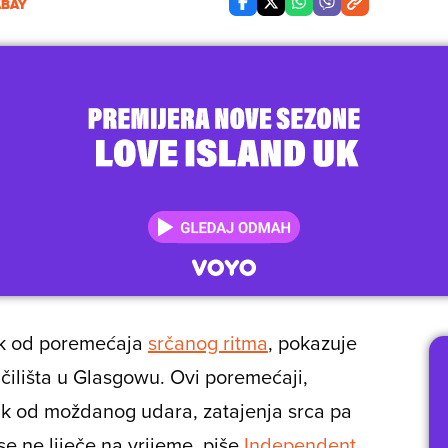
ABAY
ik od poremećaja
srčanog ritma
, pokazuje
čilišta u Glasgowu. Ovi poremećaji,
zik od moždanog udara, zatajenja srca pa
e ne liječe na vrijeme, piše
Independent
.