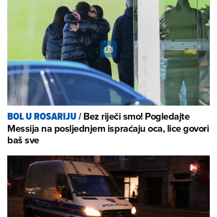
Bez riječi smo! Pogledajte
BOL U ROSARIJU
/
Messija na posljednjem ispraćaju oca, lice govori
baš sve