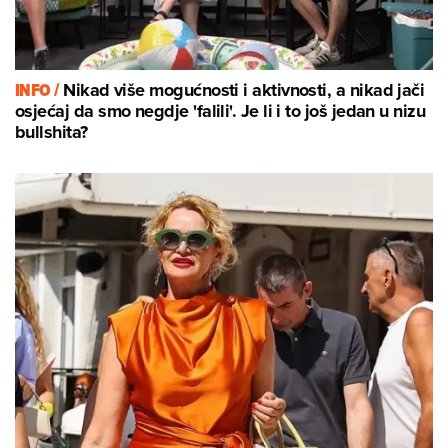
INFO /
Nikad više mogućnosti i aktivnosti, a nikad jači
osjećaj da smo negdje 'falili'. Je li i to još jedan u nizu
bullshita?