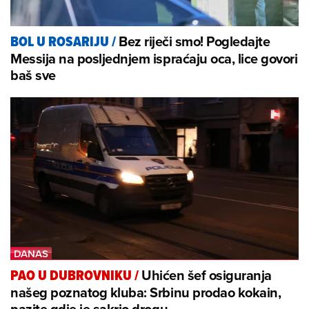
Bez riječi smo! Pogledajte
BOL U ROSARIJU
/
Messija na posljednjem ispraćaju oca, lice govori
baš sve
Uhićen šef osiguranja
PAO U DUBROVNIKU
/
našeg poznatog kluba: Srbinu prodao kokain,
pazite gdje je sakrio drogu