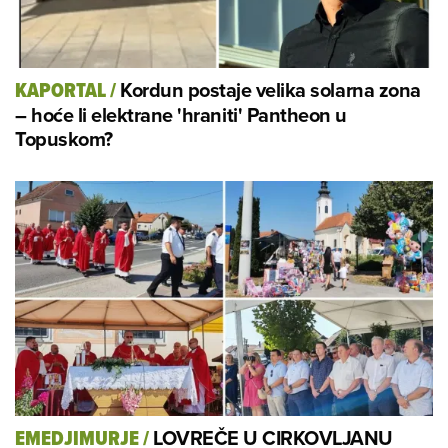
Kordun postaje velika solarna zona
KAPORTAL
/
– hoće li elektrane 'hraniti' Pantheon u
Topuskom?
LOVREČE U CIRKOVLJANU
EMEDJIMURJE
/