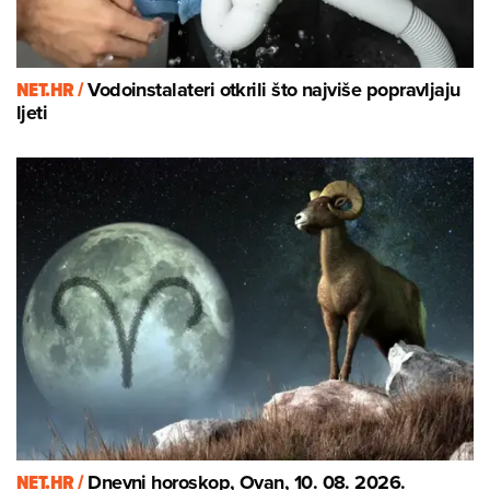
NET.HR /
Vodoinstalateri otkrili što najviše popravljaju
ljeti
NET.HR /
Dnevni horoskop, Ovan, 10. 08. 2026.