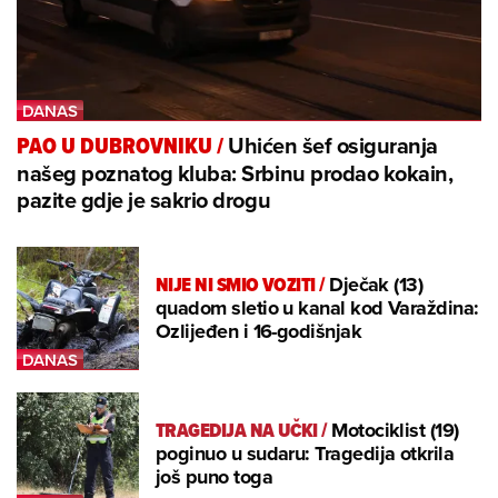
Uhićen šef osiguranja
PAO U DUBROVNIKU
/
našeg poznatog kluba: Srbinu prodao kokain,
pazite gdje je sakrio drogu
NIJE NI SMIO VOZITI
/
Dječak (13)
quadom sletio u kanal kod Varaždina:
Ozlijeđen i 16-godišnjak
TRAGEDIJA NA UČKI
/
Motociklist (19)
poginuo u sudaru: Tragedija otkrila
još puno toga