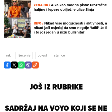
ZENA.HR /
Alka kao modna pista: Prozračne
haljine i lepeze obilježile ulice Sinja
INFO /
Nikad više mogućnosti i aktivnosti, a
nikad jači osjećaj da smo negdje 'falili'. Je li
i to još jedan u nizu bullshita?
rak
liječenje
bolest
stanice
JOŠ IZ RUBRIKE
SADRŽAJ NA VOYO KOJI SE NE