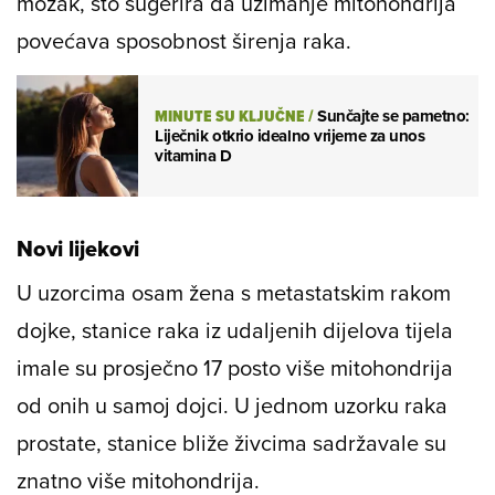
mozak, što sugerira da uzimanje mitohondrija
povećava sposobnost širenja raka.
MINUTE SU KLJUČNE
/
Sunčajte se pametno:
Liječnik otkrio idealno vrijeme za unos
vitamina D
Novi lijekovi
U uzorcima osam žena s metastatskim rakom
dojke, stanice raka iz udaljenih dijelova tijela
imale su prosječno 17 posto više mitohondrija
od onih u samoj dojci. U jednom uzorku raka
prostate, stanice bliže živcima sadržavale su
znatno više mitohondrija.