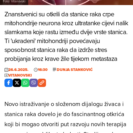
Foto: Vitanovski
Znanstvenici su otkrili da stanice raka crpe
mitohondrije neurona kroz ultratanke cijevi nalik
slamkama koje rastu između dvije vrste stanica.
Ti 'ukradeni' mitohondriji povećavaju
sposobnost stanica raka da izdrže stres
probijanja kroz krave žile tijekom metastaza
26.6.2025.
16:30
DUNJA STANKOVIĆ
VITANOVSKI
Novo istraživanje o složenom dijalogu živaca i
stanica raka dovelo je do fascinantnog otkrića
koji bi mogao otvoriti put razvoju novih terapija