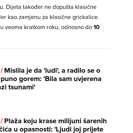
eću. Dijeta također ne dopušta klasične
ler kao zamjenu za klasične grickalice.
a u veoma kratkom roku, odnosno do
10
 /
Mislila je da 'ludi', a radilo se o
puno gorem: 'Bila sam uvjerena
zi tsunami'
 /
Plaža koju krase milijuni šarenih
ća u opasnosti: 'Ljudi joj prijete