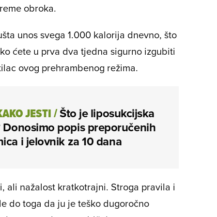
preme obroka.
ušta unos svega 1.000 kalorija dnevno, što
Iako ćete u prva dva tjedna sigurno izgubiti
atilac ovog prehrambenog režima.
KAKO JESTI
/
Što je liposukcijska
a? Donosimo popis preporučenih
ica i jelovnik za 10 dana
, ali nažalost kratkotrajni. Stroga pravila i
ode do toga da ju je teško dugoročno