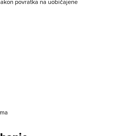
 nakon povratka na uobičajene
ama