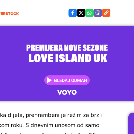
TERSTOCK
čka dijeta, prehrambeni je režim za brz i
atkom roku. S dnevnim unosom od samo