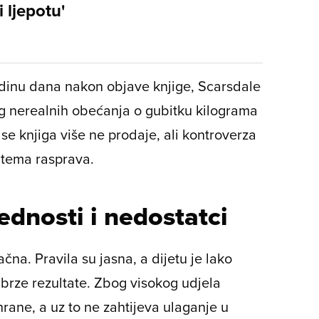
 ljepotu'
dinu dana nakon objave knjige, Scarsdale
bog nerealnih obećanja o gubitku kilograma
se knjiga više ne prodaje, ali kontroverza
tema rasprava.
ednosti i nedostatci
ačna. Pravila su jasna, a dijetu je lako
že brze rezultate. Zbog visokog udjela
hrane, a uz to ne zahtijeva ulaganje u