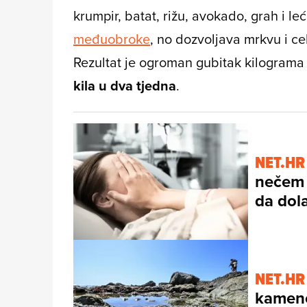
krumpir, batat, rižu, avokado, grah i l
međuobroke
, no dozvoljava mrkvu i ce
Rezultat je ogroman gubitak kilogram
kila u dva tjedna
.
NET.HR
nečem 
da dola
NET.HR
kamenči