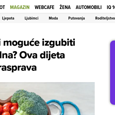
OT
MAGAZIN
WEBCAFE
ŽENA
AUTOMOBILI
IQ 
Ljepota
Ljubimci
Moda
Putovanja
Roditeljstvo
li moguće izgubiti
dna? Ova dijeta
rasprava