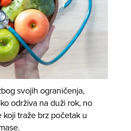
zbog svojih ograničenja,
ško održiva na duži rok, no
 koji traže brz početak u
 mase.