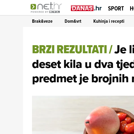
SPORT
H
Brak&veze
Dom&vrt
Kuhinja i recepti
BRZI REZULTATI
/
Je 
deset kila u dva tje
predmet je brojnih 