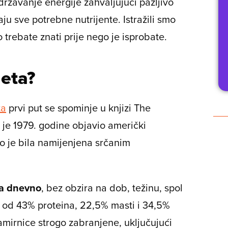
ržavanje energije zahvaljujući pažljivo
 sve potrebne nutrijente. Istražili smo
 trebate znati prije nego je isprobate.
jeta?
ta
prvi put se spominje u knjizi
The
u je 1979. godine objavio američki
o je bila namijenjena srčanim
ja dnevno
, bez obzira na dob, težinu, spol
oji od 43% proteina, 22,5% masti i 34,5%
mirnice strogo zabranjene, uključujući