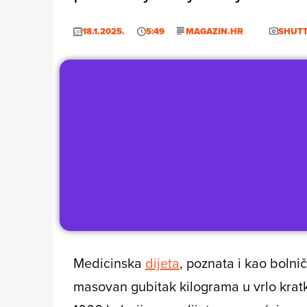
18.1.2025.
5:49
MAGAZIN.HR
SHUT
Medicinska
dijeta
, poznata i kao bolni
masovan gubitak kilograma u vrlo kr