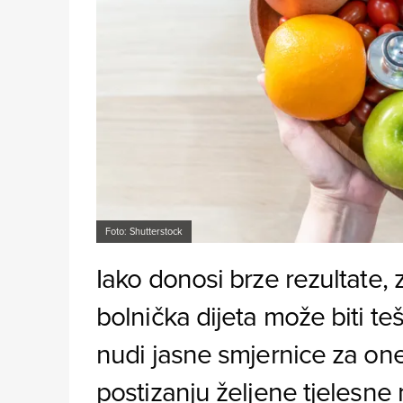
Foto: Shutterstock
Iako donosi brze rezultate, 
bolnička dijeta može biti te
nudi jasne smjernice za one
postizanju željene tjelesne