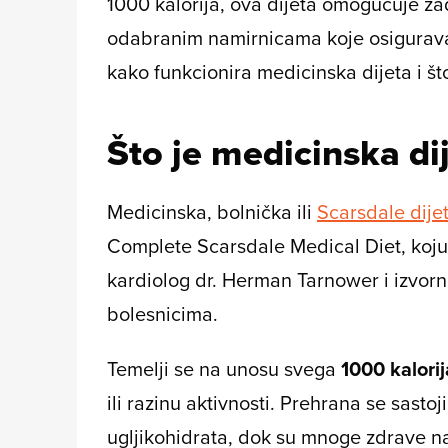
1000 kalorija, ova dijeta omogućuje zad
odabranim namirnicama koje osiguravaju
kako funkcionira medicinska dijeta i što
Što je medicinska di
Medicinska, bolnička ili
Scarsdale dije
Complete Scarsdale Medical Diet
, koj
kardiolog dr. Herman Tarnower i izvorn
bolesnicima.
Temelji se na unosu svega
1000 kalori
ili razinu aktivnosti. Prehrana se sast
ugljikohidrata, dok su mnoge zdrave na