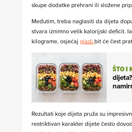
skupe dodatke prehrani ili složene pri
Međutim, treba naglasiti da dijeta dop
stvara iznimno velik kalorijski deficit. 
kilograme, osjećaj
gladi
bit će čest pr
ŠTO I 
dijet
namirn
Rezultati koje dijeta pruža su impresivni
restriktivan karakter dijete često dov