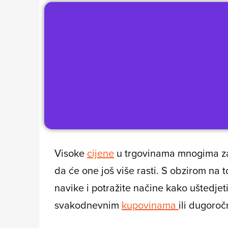
Visoke
cijene
u trgovinama mnogima zad
da će one još više rasti. S obzirom na t
navike i potražite načine kako uštedjet
svakodnevnim
kupovinama
ili dugoroč