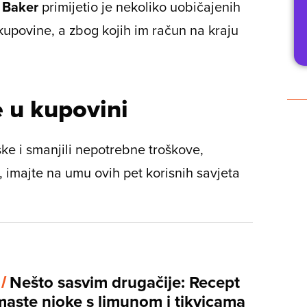
 Baker
primijetio je nekoliko uobičajenih
kupovine, a zbog kojih im račun na kraju
e u kupovini
ke i smanjili nepotrebne troškove,
u, imajte na umu ovih pet korisnih savjeta
 /
Nešto sasvim drugačije: Recept
maste njoke s limunom i tikvicama