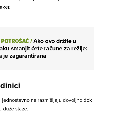
aker.
I POTROŠAČ
/
Ako ovo držite u
aku smanjit ćete račune za režije:
 je zagarantirana
dinici
li jednostavno ne razmišljaju dovoljno dok
na duže staze.