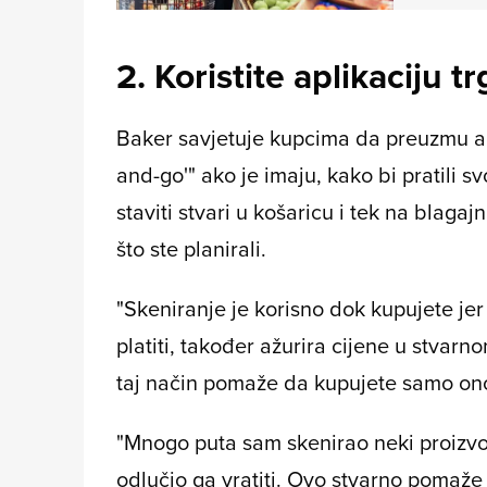
2. Koristite aplikaciju t
Baker savjetuje kupcima da preuzmu apli
and-go'" ako je imaju, kako bi pratili sv
staviti stvari u košaricu i tek na blagaj
što ste planirali.
"Skeniranje je korisno dok kupujete je
platiti, također ažurira cijene u stvar
taj način pomaže da kupujete samo ono
"Mnogo puta sam skenirao neki proizvod
odlučio ga vratiti. Ovo stvarno pomaže