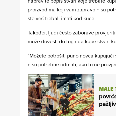
napravite popis stvari koje trebate kupi
proizvodima koji vam zapravo nisu potre
ste već trebali imati kod kuće.
Također, ljudi često zaborave provjerit
može dovesti do toga da kupe stvari ko
"Možete potrošiti puno novca kupujući s
nisu potrebne odmah, ako to ne provjer
MALE 
povrće
pažlji