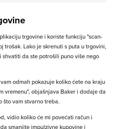
rgovine
kaciju trgovine i koriste funkciju "scan-
oj trošak. Lako je skrenuti s puta u trgovini,
ni shvatiti da ste potrošili puno više nego
r vam odmah pokazuje koliko ćete na kraju
nom vremenu", objašnjava Baker i dodaje da
 što vam stvarno treba.
, vidio koliko će mi povećati račun i
 da smanjite impulzivne kupovine i