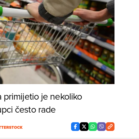
 primijetio je nekoliko
upci često rade
TTERSTOCK