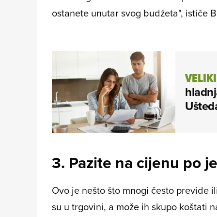
ostanete unutar svog budžeta", ističe B
VELIK
hladnj
Ušteda
3. Pazite na cijenu po je
Ovo je nešto što mnogi često previde i
su u trgovini, a može ih skupo koštati 