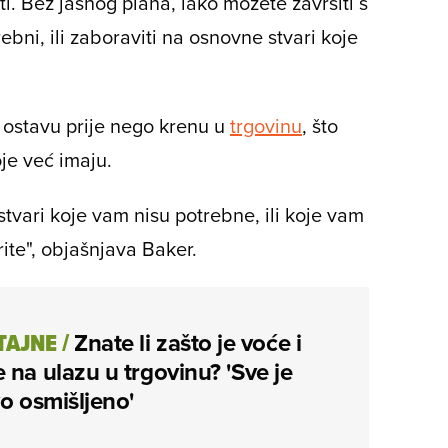
ti. Bez jasnog plana, lako možete završiti s
bni, ili zaboraviti na osnovne stvari koje
i ostavu prije nego krenu u
trgovinu
, što
je već imaju.
tvari koje vam nisu potrebne, ili koje vam
ite", objašnjava Baker.
TAJNE
/
Znate li zašto je voće i
 na ulazu u trgovinu? 'Sve je
vo osmišljeno'