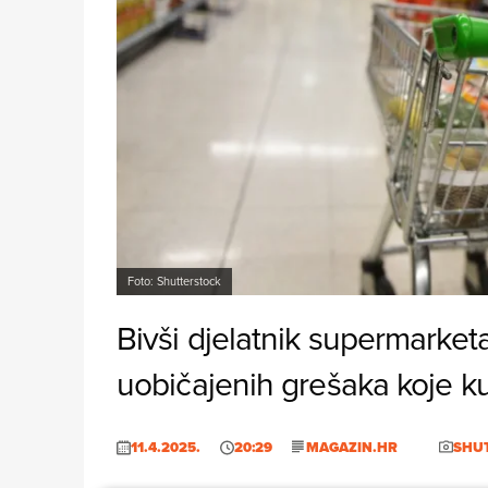
Foto: Shutterstock
Bivši djelatnik supermarketa
uobičajenih grešaka koje k
11.4.2025.
20:29
MAGAZIN.HR
SHU