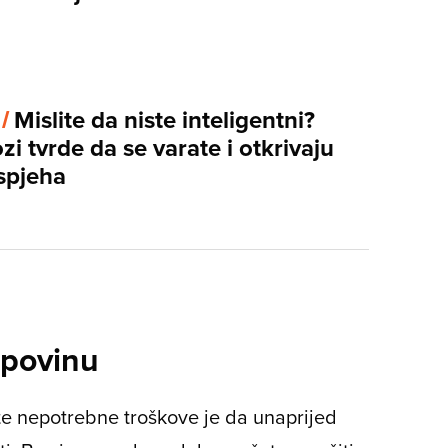
 /
Mislite da niste inteligentni?
zi tvrde da se varate i otkrivaju
uspjeha
upovinu
te nepotrebne troškove je da unaprijed