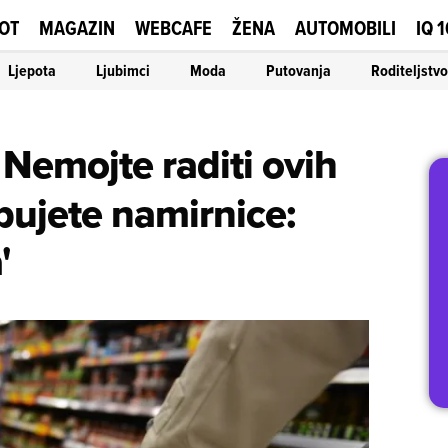
OT
MAGAZIN
WEBCAFE
ŽENA
AUTOMOBILI
IQ 
Ljepota
Ljubimci
Moda
Putovanja
Roditeljstvo
/
Nemojte raditi ovih
pujete namirnice:
'