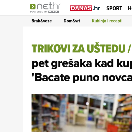
SPORT
H
Brak&veze
Dom&vrt
Kuhinja i recepti
TRIKOVI ZA UŠTEDU
pet grešaka kad ku
'Bacate puno novca