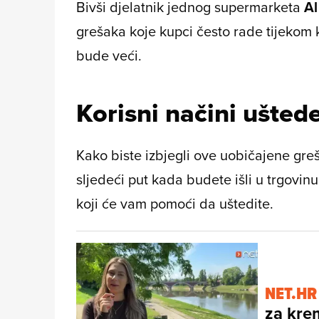
Bivši djelatnik jednog supermarketa
Al
grešaka koje kupci često rade tijekom 
bude veći.
Korisni načini ušted
Kako biste izbjegli ove uobičajene greš
sljedeći put kada budete išli u trgovin
koji će vam pomoći da uštedite.
NET.HR
za kre