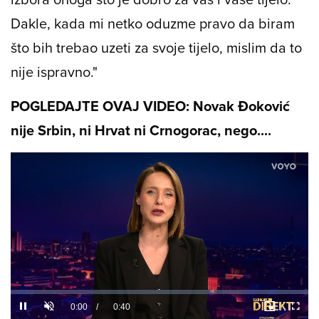
Dakle, kada mi netko oduzme pravo da biram
što bih trebao uzeti za svoje tijelo, mislim da to
nije ispravno."
POGLEDAJTE OVAJ VIDEO: Novak Đoković
nije Srbin, ni Hrvat ni Crnogorac, nego....
Loaded
:
34.33%
/
Unmute