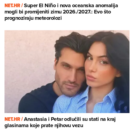
NET.HR /
Super El Niño i nova oceanska anomalija
mogli bi promijeniti zimu 2026./2027.: Evo što
prognoziraju meteorolozi
NET.HR /
Anastasia i Petar odlučili su stati na kraj
glasinama koje prate njihovu vezu