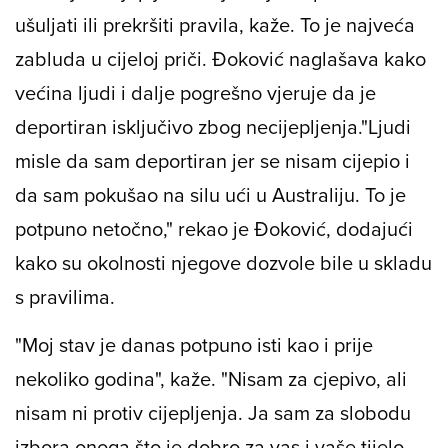
ušuljati ili prekršiti pravila, kaže. To je najveća
zabluda u cijeloj priči. Đoković naglašava kako
većina ljudi i dalje pogrešno vjeruje da je
deportiran isključivo zbog necijepljenja."Ljudi
misle da sam deportiran jer se nisam cijepio i
da sam pokušao na silu ući u Australiju. To je
potpuno netočno," rekao je Đoković, dodajući
kako su okolnosti njegove dozvole bile u skladu
s pravilima.
"Moj stav je danas potpuno isti kao i prije
nekoliko godina", kaže. "Nisam za cjepivo, ali
nisam ni protiv cijepljenja. Ja sam za slobodu
izbora onoga što je dobro za vas i vaše tijelo.