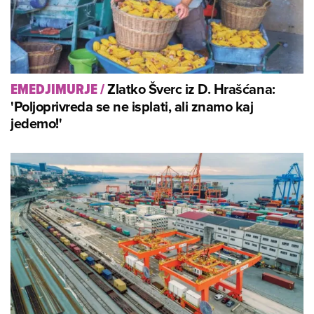
Zlatko Šverc iz D. Hrašćana:
EMEDJIMURJE
/
'Poljoprivreda se ne isplati, ali znamo kaj
jedemo!'