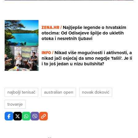
ZENA.HR /
Najljepše legende o hrvatskim
otocima: Od Odisejeve špilje do ukletih
otoka i nesretnih ljubavi
INFO /
Nikad više mogućnosti i aktivnosti, a
nikad jači osjećaj da smo negdje 'falili'. Je li
i to još jedan u nizu bullshita?
najbolji tenisač
australian open
novak đoković
trovanje