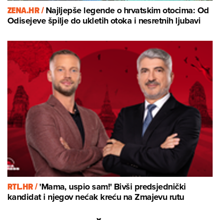
ZENA.HR /
Najljepše legende o hrvatskim otocima: Od
Odisejeve špilje do ukletih otoka i nesretnih ljubavi
RTL.HR /
'Mama, uspio sam!' Bivši predsjednički
kandidat i njegov nećak kreću na Zmajevu rutu