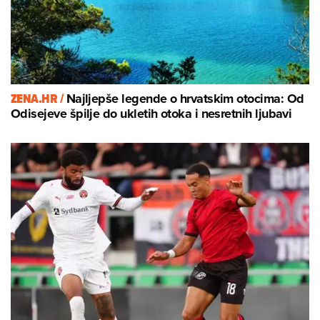
ZENA.HR /
Najljepše legende o hrvatskim otocima: Od
Odisejeve špilje do ukletih otoka i nesretnih ljubavi