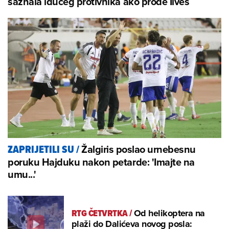
saznala idućeg protivnika ako prođe Ilves
Žalgiris poslao urnebesnu
ZAPRIJETILI SU
/
poruku Hajduku nakon petarde: 'Imajte na
umu...'
RTG ČETVRTKA
/
Od helikoptera na
plaži do Dalićeva novog posla: