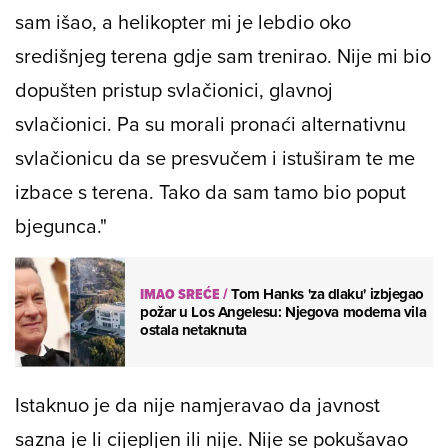
sam išao, a helikopter mi je lebdio oko
središnjeg terena gdje sam trenirao. Nije mi bio
dopušten pristup svlačionici, glavnoj
svlačionici. Pa su morali pronaći alternativnu
svlačionicu da se presvučem i istuširam te me
izbace s terena. Tako da sam tamo bio poput
bjegunca."
IMAO SREĆE
/
Tom Hanks 'za dlaku' izbjegao
požar u Los Angelesu: Njegova moderna vila
ostala netaknuta
Istaknuo je da nije namjeravao da javnost
sazna je li cijepljen ili nije. Nije se pokušavao