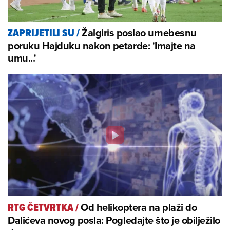
Žalgiris poslao urnebesnu
ZAPRIJETILI SU
/
poruku Hajduku nakon petarde: 'Imajte na
umu...'
Od helikoptera na plaži do
RTG ČETVRTKA
/
Dalićeva novog posla: Pogledajte što je obilježilo