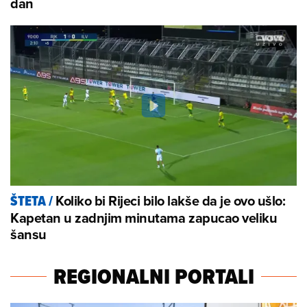
dan
Koliko bi Rijeci bilo lakše da je ovo ušlo:
ŠTETA
/
Kapetan u zadnjim minutama zapucao veliku
šansu
REGIONALNI PORTALI