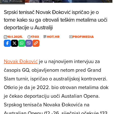
Foto: Profimedia
Srpski tenisač Novak Đoković ispričao je o
tome kako su ga otrovali teškim metalima uoči
deportacije u Australiji
10.1.2025.
17:03
HOT.HR
PROFIMEDIA
Novak Đoković
je u najnovijem intervjuu za
časopis GQ, objavljenom netom pred Grand
Slam turnir, ispričao o australijskoj kontroverzi.
Otkrio je da je 2022. bio otrovan metalima dok
je čekao deportaciju uoči Austalian Opena.
Srpskog tenisača Novaka Đokovića na
Australian Openu (12.-26. siječnja) očekuje 133.