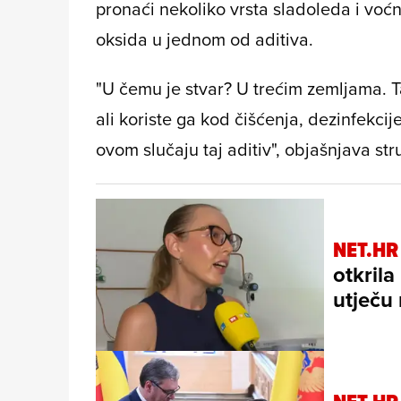
pronaći nekoliko vrsta sladoleda i voćni
oksida u jednom od aditiva.
"U čemu je stvar? U trećim zemljama. T
ali koriste ga kod čišćenja, dezinfekci
ovom slučaju taj aditiv", objašnjava st
NET.HR
otkril
utječu 