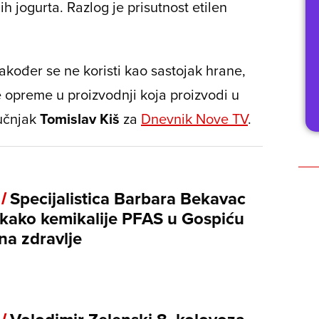
h jogurta. Razlog je prisutnost etilen
akođer se ne koristi kao sastojak hrane,
je opreme u proizvodnji koja proizvodi u
ručnjak
Tomislav Kiš
za
Dnevnik Nove TV
.
 /
Specijalistica Barbara Bekavac
a kako kemikalije PFAS u Gospiću
na zdravlje