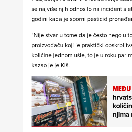
se najviše njih odnosilo na incident s e
godini kada je sporni pesticid prona
"Nije stvar u tome da je često nego u t
proizvođaču koji je praktički opskrbljiv
količine jednom ušle, to je u roku par 
kazao je je Kiš.
MEĐU 
hrvats
količi
njima 