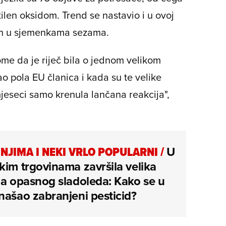
tilen oksidom. Trend se nastavio i u ovoj
đen u sjemenkama sezama.
ome da je riječ bila o jednom velikom
ao pola EU članica i kada su te velike
mjeseci samo krenula lančana reakcija",
NJIMA I NEKI VRLO POPULARNI
/
U
kim trgovinama završila velika
na opasnog sladoleda: Kako se u
našao zabranjeni pesticid?