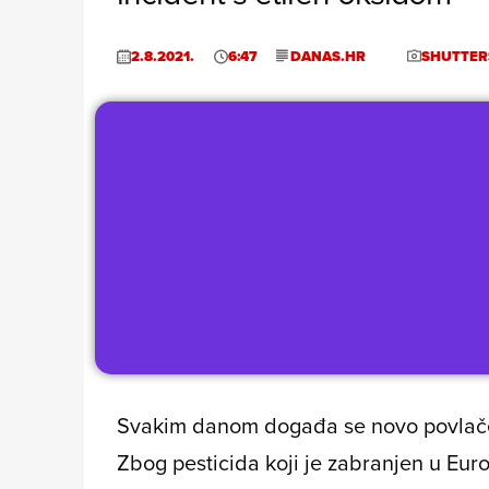
2.8.2021.
6:47
DANAS.HR
SHUTTER
Svakim danom događa se novo povlače
Zbog pesticida koji je zabranjen u Eur