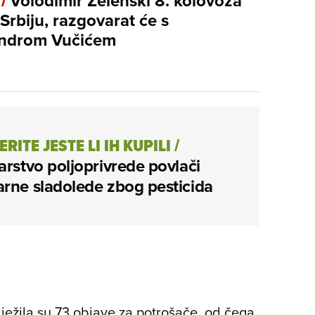
 /
Volodimir Zelenski 8. kolovoza
 Srbiju, razgovarat će s
androm Vučićem
RITE JESTE LI IH KUPILI
/
arstvo poljoprivrede povlači
rne sladolede zbog pesticida
lježila su 73 objave za potrošače, od čega