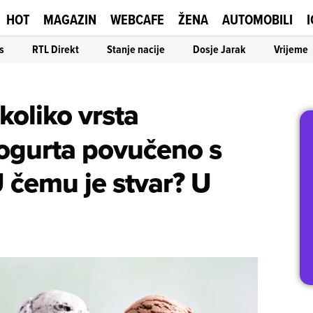
HOT
MAGAZIN
WEBCAFE
ŽENA
AUTOMOBILI
I
s
RTL Direkt
Stanje nacije
Dosje Jarak
Vrijeme
koliko vrsta
jogurta povučeno s
U čemu je stvar? U