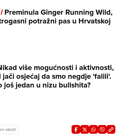
 /
Preminula Ginger Running Wild,
trogasni potražni pas u Hrvatskoj
Nikad više mogućnosti i aktivnosti,
 jači osjećaj da smo negdje 'falili'.
 to još jedan u nizu bullshita?
len oksid