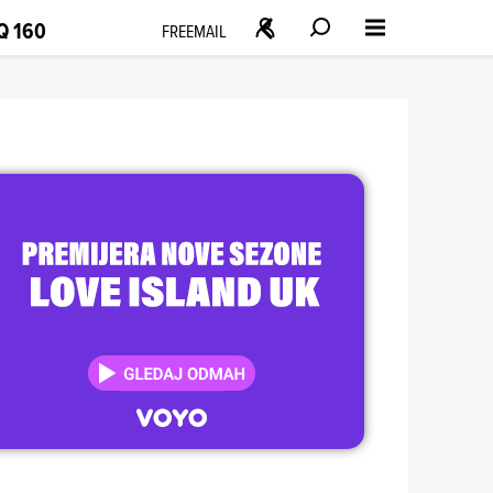
Q 160
FREEMAIL