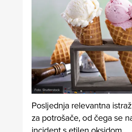
Foto: Shutterstock
Posljednja relevantna istraž
za potrošače, od čega se na
incident s etilen oksidom