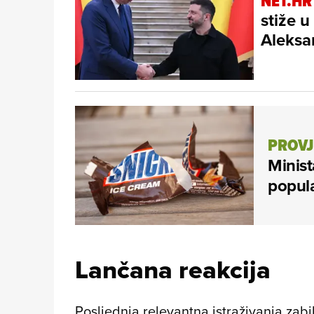
NET.HR
stiže u
Aleks
PROVJE
Minist
popula
Lančana reakcija
Posljednja relevantna istraživanja zabi