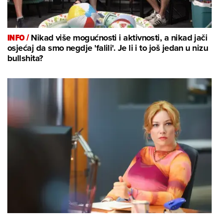
INFO /
Nikad više mogućnosti i aktivnosti, a nikad jači
osjećaj da smo negdje 'falili'. Je li i to još jedan u nizu
bullshita?