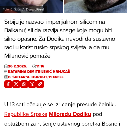
Foto: B. Ščitar/A. Durgut/Pixsell
Srbiju je nazvao 'imperijalnom silicom na
Balkanu', ali da razvija snage koje mogu biti
silno opasne. Za Dodika navodi da sustavno
radi u korist rusko-srpskog svijeta, a da mu
Milanović pomaže
26.2.2025.
11:16
KATARINA DIMITRIJEVIĆ HRNJKAŠ
B. ŠČITAR/A. DURGUT/PIXSELL
U 13 sati očekuje se izricanje presude čelniku
Republike Srpske
Miloradu Dodiku
pod
optužbom za rušenje ustavnog poretka Bosne i