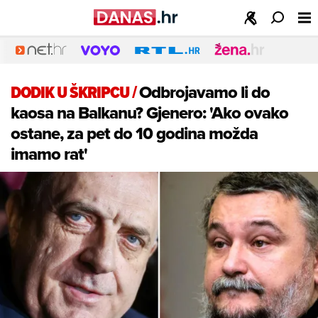
DODIK U ŠKRIPCU
/
Odbrojavamo li do
kaosa na Balkanu? Gjenero: 'Ako ovako
ostane, za pet do 10 godina možda
imamo rat'