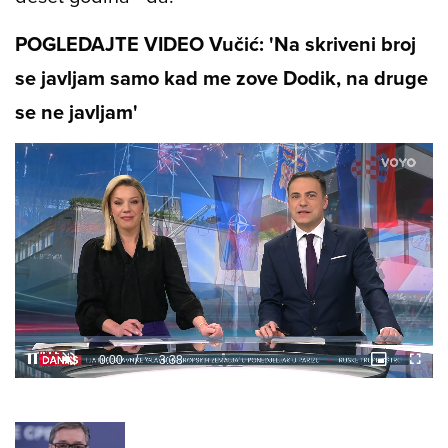
POGLEDAJTE VIDEO Vučić: 'Na skriveni broj
se javljam samo kad me zove Dodik, na druge
se ne javljam'
Loaded
:
6.79%
Current
0:02
/
Duration
3:38
Pause
Unmute
Picture-
Fulls
in-
Picture
Time