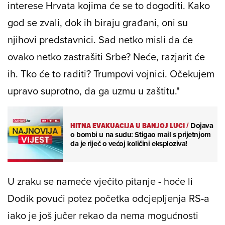
interese Hrvata kojima će se to dogoditi. Kako
god se zvali, dok ih biraju građani, oni su
njihovi predstavnici. Sad netko misli da će
ovako netko zastrašiti Srbe? Neće, razjarit će
ih. Tko će to raditi? Trumpovi vojnici. Očekujem
upravo suprotno, da ga uzmu u zaštitu."
HITNA EVAKUACIJA U BANJOJ LUCI
/
Dojava
o bombi u na sudu: Stigao mail s prijetnjom
da je riječ o većoj količini eksploziva!
U zraku se nameće vječito pitanje - hoće li
Dodik povući potez početka odcjepljenja RS-a
iako je još jučer rekao da nema mogućnosti