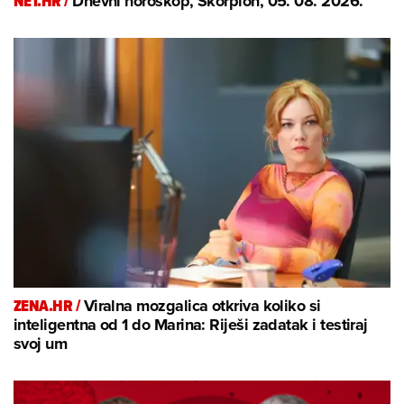
NET.HR /
Dnevni horoskop, Škorpion, 05. 08. 2026.
ZENA.HR /
Viralna mozgalica otkriva koliko si
inteligentna od 1 do Marina: Riješi zadatak i testiraj
svoj um