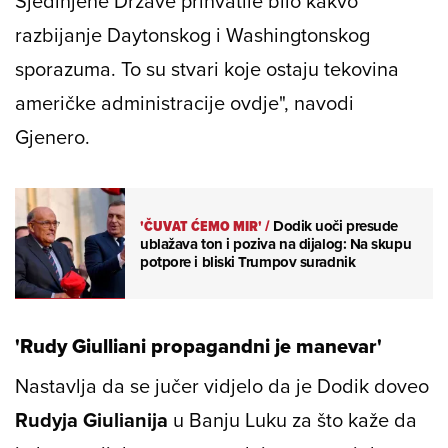
Sjedinjene Države prihvatile bilo kakvo
razbijanje Daytonskog i Washingtonskog
sporazuma. To su stvari koje ostaju tekovina
američke administracije ovdje", navodi
Gjenero.
'ČUVAT ĆEMO MIR'
/
Dodik uoči presude
ublažava ton i poziva na dijalog: Na skupu
potpore i bliski Trumpov suradnik
'Rudy Giulliani propagandni je manevar'
Nastavlja da se jučer vidjelo da je Dodik doveo
Rudyja Giulianija
u Banju Luku za što kaže da