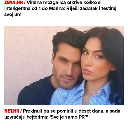
ZENA.HR /
Viralna mozgalica otkriva koliko si
inteligentna od 1 do Marina: Riješi zadatak i testiraj
svoj um
NET.HR /
Prekinuli pa se pomirili u deset dana, a sada
uzvraćaju hejterima: 'Sve je samo PR?'