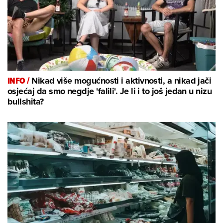
INFO /
Nikad više mogućnosti i aktivnosti, a nikad jači
osjećaj da smo negdje 'falili'. Je li i to još jedan u nizu
bullshita?