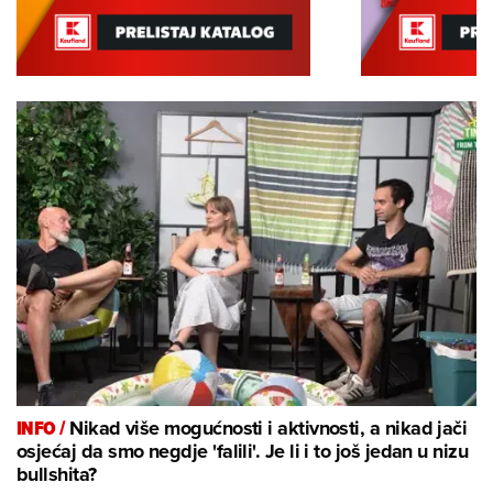
INFO /
Nikad više mogućnosti i aktivnosti, a nikad jači
osjećaj da smo negdje 'falili'. Je li i to još jedan u nizu
bullshita?