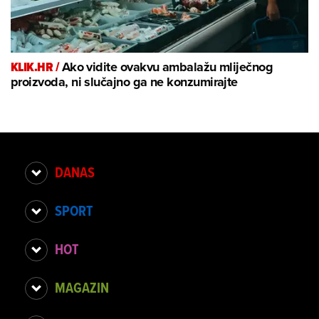
KLIK.HR /
Ako vidite ovakvu ambalažu mliječnog
proizvoda, ni slučajno ga ne konzumirajte
DANAS
SPORT
HOT
MAGAZIN