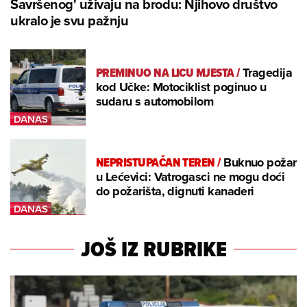
Savršenog' uživaju na brodu: Njihovo društvo
ukralo je svu pažnju
PREMINUO NA LICU MJESTA
/
Tragedija
kod Učke: Motociklist poginuo u
sudaru s automobilom
NEPRISTUPAČAN TEREN
/
Buknuo požar
u Lećevici: Vatrogasci ne mogu doći
do požarišta, dignuti kanaderi
JOŠ IZ RUBRIKE