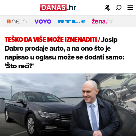
TEŠKO DA VIŠE MOŽE IZNENADITI
/
Josip
Dabro prodaje auto, a na ono što je
napisao u oglasu može se dodati samo:
'Što reći?'