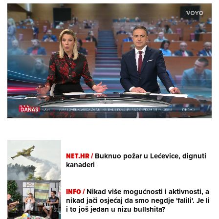
Loaded
:
21.29%
/
Unmute
NET.HR /
Buknuo požar u Lećevice, dignuti
kanaderi
INFO /
Nikad više mogućnosti i aktivnosti, a
nikad jači osjećaj da smo negdje 'falili'. Je li
i to još jedan u nizu bullshita?