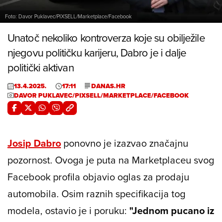
Foto: Davor Puklavec/PIXSELL/Marketplace/Facebook
Unatoč nekoliko kontroverza koje su obilježile
njegovu političku karijeru, Dabro je i dalje
politički aktivan
13.4.2025.
17:11
DANAS.HR
DAVOR PUKLAVEC/PIXSELL/MARKETPLACE/FACEBOOK
Josip Dabro
ponovno je izazvao značajnu
pozornost. Ovoga je puta na Marketplaceu svog
Facebook profila objavio oglas za prodaju
automobila. Osim raznih specifikacija tog
modela, ostavio je i poruku:
"Jednom pucano iz