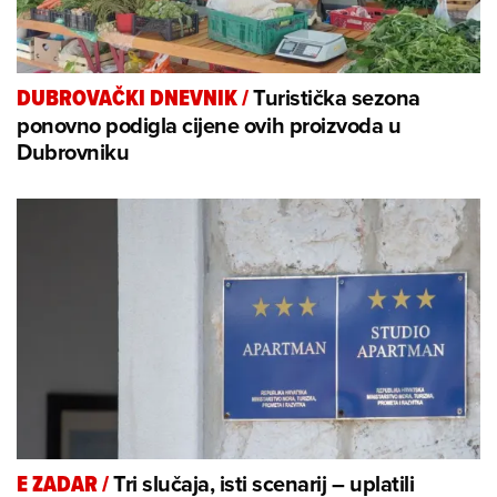
Turistička sezona
DUBROVAČKI DNEVNIK
/
ponovno podigla cijene ovih proizvoda u
Dubrovniku
Tri slučaja, isti scenarij – uplatili
E ZADAR
/