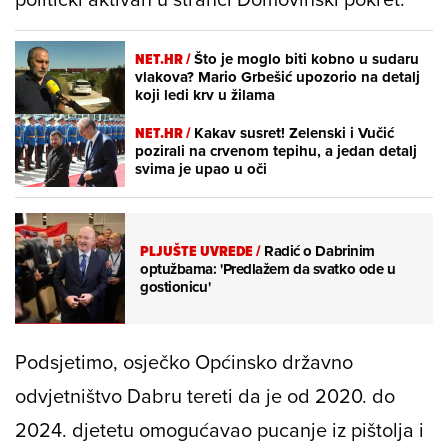
NET.HR /
Što je moglo biti kobno u sudaru
vlakova? Mario Grbešić upozorio na detalj
koji ledi krv u žilama
NET.HR /
Kakav susret! Zelenski i Vučić
pozirali na crvenom tepihu, a jedan detalj
svima je upao u oči
PLJUŠTE UVREDE
/
Radić o Dabrinim
optužbama: 'Predlažem da svatko ode u
gostionicu'
Podsjetimo, osječko Općinsko državno
odvjetništvo Dabru tereti da je od 2020. do
2024. djetetu omogućavao pucanje iz pištolja i