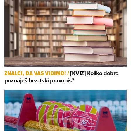
[KVIZ] Koliko dobro
ZNALCI, DA VAS VIDIMO!
/
poznaješ hrvatski pravopis?